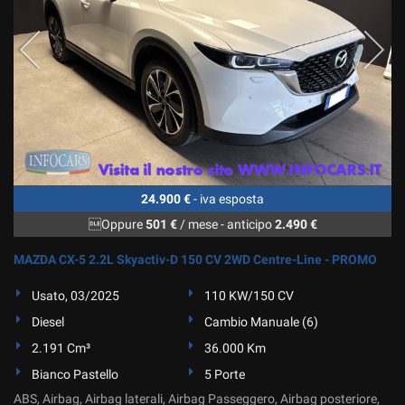
24.900 €
- iva esposta
Oppure
501 €
/ mese
-
anticipo
2.490 €
MAZDA CX-5 2.2L Skyactiv-D 150 CV 2WD Centre-Line - PROMO
Usato, 03/2025
110 KW/150 CV
Diesel
Cambio Manuale (6)
2.191 Cm³
36.000 Km
Bianco Pastello
5 Porte
ABS, Airbag, Airbag laterali, Airbag Passeggero, Airbag posteriore,