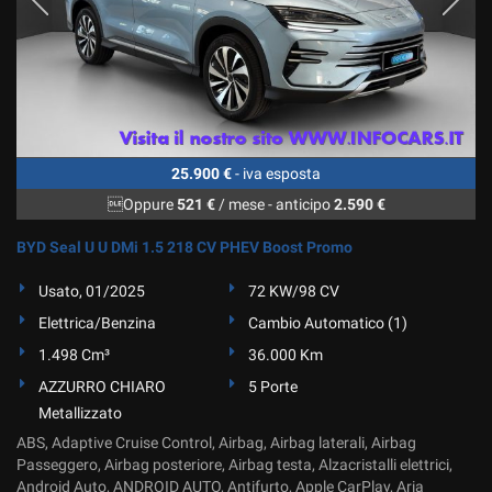
25.900 €
- iva esposta
Oppure
521 €
/ mese
-
anticipo
2.590 €
BYD Seal U U DMi 1.5 218 CV PHEV Boost Promo
Usato, 01/2025
72 KW/98 CV
Elettrica/Benzina
Cambio Automatico (1)
1.498 Cm³
36.000 Km
AZZURRO CHIARO
5 Porte
Metallizzato
ABS, Adaptive Cruise Control, Airbag, Airbag laterali, Airbag
Passeggero, Airbag posteriore, Airbag testa, Alzacristalli elettrici,
Android Auto, ANDROID AUTO, Antifurto, Apple CarPlay, Aria