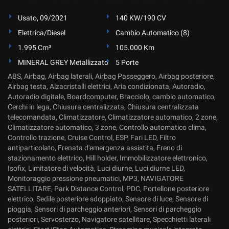
Usato, 09/2021
140 KW/190 CV
Elettrica/Diesel
Cambio Automatico (8)
1.995 Cm³
105.000 Km
MINERAL GREY Metallizzato
5 Porte
ABS, Airbag, Airbag laterali, Airbag Passeggero, Airbag posteriore,
Airbag testa, Alzacristalli elettrici, Aria condizionata, Autoradio,
Autoradio digitale, Boardcomputer, Bracciolo, cambio automatico,
Cerchi in lega, Chiusura centralizzata, Chiusura centralizzata
telecomandata, Climatizzatore, Climatizzatore automatico, 2 zone,
Climatizzatore automatico, 3 zone, Controllo automatico clima,
Controllo trazione, Cruise Control, ESP, Fari LED, Filtro
antiparticolato, Frenata d'emergenza assistita, Freno di
stazionamento elettrico, Hill holder, Immobilizzatore elettronico,
Isofix, Limitatore di velocità, Luci diurne, Luci diurne LED,
Monitoraggio pressione pneumatici, MP3, NAVIGATORE
SATELLITARE, Park Distance Control, PDC, Portellone posteriore
elettrico, Sedile posteriore sdoppiato, Sensore di luce, Sensore di
pioggia, Sensori di parcheggio anteriori, Sensori di parcheggio
posteriori, Servosterzo, Navigatore satellitare, Specchietti laterali