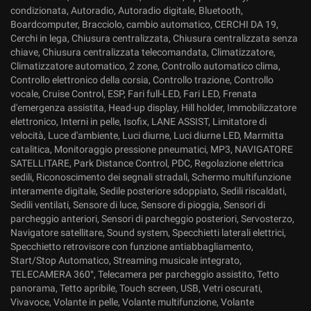
condizionata, Autoradio, Autoradio digitale, Bluetooth,
Boardcomputer, Bracciolo, cambio automatico, CERCHI DA 19,
Cerchi in lega, Chiusura centralizzata, Chiusura centralizzata senza
chiave, Chiusura centralizzata telecomandata, Climatizzatore,
Climatizzatore automatico, 2 zone, Controllo automatico clima,
Controllo elettronico della corsia, Controllo trazione, Controllo
vocale, Cruise Control, ESP, Fari full-LED, Fari LED, Frenata
d'emergenza assistita, Head-up display, Hill holder, Immobilizzatore
elettronico, Interni in pelle, Isofix, LANE ASSIST, Limitatore di
velocità, Luce d'ambiente, Luci diurne, Luci diurne LED, Marmitta
catalitica, Monitoraggio pressione pneumatici, MP3, NAVIGATORE
SATELLITARE, Park Distance Control, PDC, Regolazione elettrica
sedili, Riconoscimento dei segnali stradali, Schermo multifunzione
interamente digitale, Sedile posteriore sdoppiato, Sedili riscaldati,
Sedili ventilati, Sensore di luce, Sensore di pioggia, Sensori di
parcheggio anteriori, Sensori di parcheggio posteriori, Servosterzo,
Navigatore satellitare, Sound system, Specchietti laterali elettrici,
Specchietto retrovisore con funzione antiabbagliamento,
Start/Stop Automatico, Streaming musicale integrato,
TELECAMERA 360°, Telecamera per parcheggio assistito, Tetto
panorama, Tetto apribile, Touch screen, USB, Vetri oscurati,
Vivavoce, Volante in pelle, Volante multifunzione, Volante