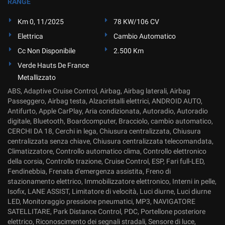
RANGE
Salva
le
Km 0, 11/2025
78 KW/106 CV
impostazioni
Elettrica
Cambio Automatico
Cc Non Disponibile
2.500 Km
Verde Hauts De France
Metallizzato
ABS, Adaptive Cruise Control, Airbag, Airbag laterali, Airbag
Passeggero, Airbag testa, Alzacristalli elettrici, ANDROID AUTO,
Antifurto, Apple CarPlay, Aria condizionata, Autoradio, Autoradio
digitale, Bluetooth, Boardcomputer, Bracciolo, cambio automatico,
CERCHI DA 18, Cerchi in lega, Chiusura centralizzata, Chiusura
centralizzata senza chiave, Chiusura centralizzata telecomandata,
Climatizzatore, Controllo automatico clima, Controllo elettronico
della corsia, Controllo trazione, Cruise Control, ESP, Fari full-LED,
Fendinebbia, Frenata d'emergenza assistita, Freno di
stazionamento elettrico, Immobilizzatore elettronico, Interni in pelle,
Isofix, LANE ASSIST, Limitatore di velocità, Luci diurne, Luci diurne
LED, Monitoraggio pressione pneumatici, MP3, NAVIGATORE
SATELLITARE, Park Distance Control, PDC, Portellone posteriore
elettrico, Riconoscimento dei segnali stradali, Sensore di luce,