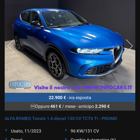
22.900 €
- iva esposta
Oppure
461 €
/ mese
-
anticipo
2.290 €
ALFA ROMEO Tonale 1.6 diesel 130 CV TCT6 Ti - PROMO
Usato, 11/2023
96 KW/131 CV
Diesel
Cambio Automatico (6)