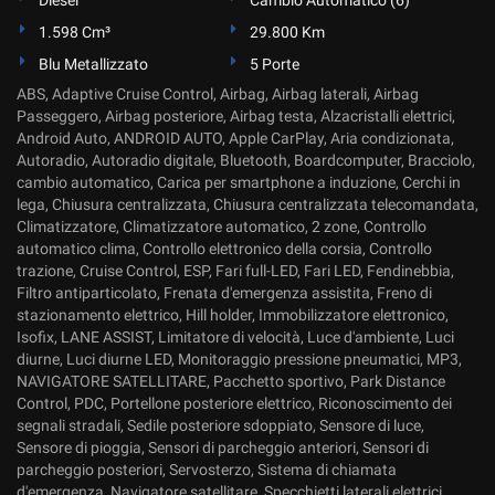
1.598 Cm³
29.800 Km
Blu Metallizzato
5 Porte
ABS, Adaptive Cruise Control, Airbag, Airbag laterali, Airbag
Passeggero, Airbag posteriore, Airbag testa, Alzacristalli elettrici,
Android Auto, ANDROID AUTO, Apple CarPlay, Aria condizionata,
Autoradio, Autoradio digitale, Bluetooth, Boardcomputer, Bracciolo,
cambio automatico, Carica per smartphone a induzione, Cerchi in
lega, Chiusura centralizzata, Chiusura centralizzata telecomandata,
Climatizzatore, Climatizzatore automatico, 2 zone, Controllo
automatico clima, Controllo elettronico della corsia, Controllo
trazione, Cruise Control, ESP, Fari full-LED, Fari LED, Fendinebbia,
Filtro antiparticolato, Frenata d'emergenza assistita, Freno di
stazionamento elettrico, Hill holder, Immobilizzatore elettronico,
Isofix, LANE ASSIST, Limitatore di velocità, Luce d'ambiente, Luci
diurne, Luci diurne LED, Monitoraggio pressione pneumatici, MP3,
NAVIGATORE SATELLITARE, Pacchetto sportivo, Park Distance
Control, PDC, Portellone posteriore elettrico, Riconoscimento dei
segnali stradali, Sedile posteriore sdoppiato, Sensore di luce,
Sensore di pioggia, Sensori di parcheggio anteriori, Sensori di
parcheggio posteriori, Servosterzo, Sistema di chiamata
d'emergenza, Navigatore satellitare, Specchietti laterali elettrici,