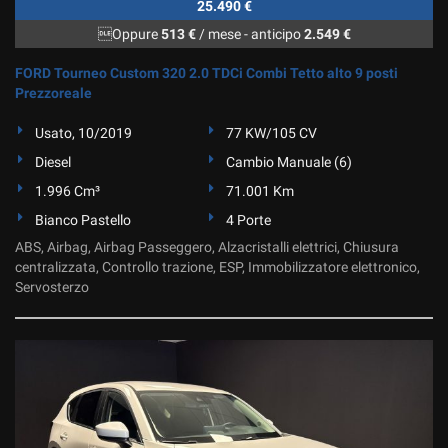
25.490 €
Oppure
513 €
/ mese
-
anticipo
2.549 €
FORD Tourneo Custom 320 2.0 TDCi Combi Tetto alto 9 posti
Prezzoreale
Usato, 10/2019
77 KW/105 CV
Diesel
Cambio Manuale (6)
1.996 Cm³
71.001 Km
Bianco Pastello
4 Porte
ABS, Airbag, Airbag Passeggero, Alzacristalli elettrici, Chiusura
centralizzata, Controllo trazione, ESP, Immobilizzatore elettronico,
Servosterzo