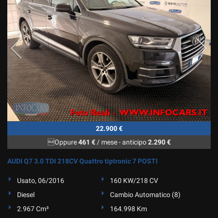
22.900 €
Oppure
461 €
/ mese
-
anticipo
2.290 €
AUDI Q7 3.0 TDI 218CV Quattro tiptronic 7 POSTI
Usato, 06/2016
160 KW/218 CV
Diesel
Cambio Automatico (8)
2.967 Cm³
164.998 Km