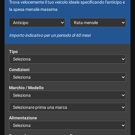
Trova velocemente il tuo veicolo ideale specificando l'anticipo e
tracciamento
I NOSTRI SERVIZI
che
INTEGRATIVI
la spesa mensile massima
adottiamo
per
offrire
COMPRIAMO IL TUO USATO
le
Importo indicativo per un periodo di 60 mesi
funzionalità
ESTEMOTOR ,UFFICIALE
e
RENAULT DACIA
svolgere
Tipo
le
attività
CONTATTACI
di
Condizioni
seguito
descritte.
RECENSIONI
Per
Marchio / Modello
ottenere
maggiori
NEWS
informazioni
sull'utilità
e
Alimentazione
sul
funzionamento
di