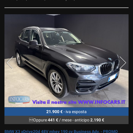
21.900 €
- iva esposta
Oppure
441 €
/ mese
-
anticipo
2.190 €
BMW X3 xDrive20d 48V mhev 190 cv Business Adv. - PROMO