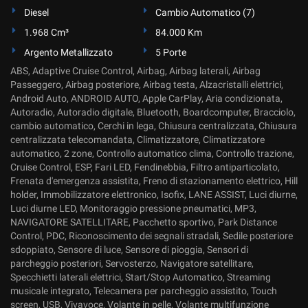
Diesel
Cambio Automatico (7)
1.968 Cm³
84.000 Km
Argento Metallizzato
5 Porte
ABS, Adaptive Cruise Control, Airbag, Airbag laterali, Airbag
Passeggero, Airbag posteriore, Airbag testa, Alzacristalli elettrici,
Android Auto, ANDROID AUTO, Apple CarPlay, Aria condizionata,
Autoradio, Autoradio digitale, Bluetooth, Boardcomputer, Bracciolo,
cambio automatico, Cerchi in lega, Chiusura centralizzata, Chiusura
centralizzata telecomandata, Climatizzatore, Climatizzatore
automatico, 2 zone, Controllo automatico clima, Controllo trazione,
Cruise Control, ESP, Fari LED, Fendinebbia, Filtro antiparticolato,
Frenata d'emergenza assistita, Freno di stazionamento elettrico, Hill
holder, Immobilizzatore elettronico, Isofix, LANE ASSIST, Luci diurne,
Luci diurne LED, Monitoraggio pressione pneumatici, MP3,
NAVIGATORE SATELLITARE, Pacchetto sportivo, Park Distance
Control, PDC, Riconoscimento dei segnali stradali, Sedile posteriore
sdoppiato, Sensore di luce, Sensore di pioggia, Sensori di
parcheggio posteriori, Servosterzo, Navigatore satellitare,
Specchietti laterali elettrici, Start/Stop Automatico, Streaming
musicale integrato, Telecamera per parcheggio assistito, Touch
screen, USB, Vivavoce, Volante in pelle, Volante multifunzione