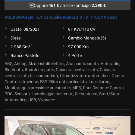
Oppure
461 €
/ mese
-
anticipo
2.290 €
VOLKSWAGEN T6.1 Caravelle Kombi 2.0 TDI 110CV 9 posti
Usato, 08/2021
81 KW/110 CV
Diesel
Cambio Manuale (5)
1.968 Cm³
97.000 Km
Bianco Pastello
4 Porte
ABS, Airbag, Alzacristalli elettrici, Aria condizionata, Autoradio,
Bluetooth, Boardcomputer, Chiusura centralizzata, Chiusura
centralizzata telecomandata, Climatizzatore automatico, 2 zone,
Controllo trazione, ESP, Filtro antiparticolato, Luci diurne,
Monitoraggio pressione pneumatici, MP3, Park Distance Control,
PDC, Sensori di parcheggio posteriori, Servosterzo, Start/Stop
Automatico, USB, Vivavoce