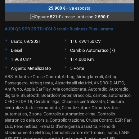
25.900 €
- iva esposta
Oppure
521 €
/ mese
-
anticipo
2.590 €
AUDI Q3 SPB 35 TDI 4X4 S tronic Business Plus - promo
Usato, 09/2021
110 KW/150 CV
Diesel
Cambio Automatico (7)
1.968 Cm³
114.000 Km
Argento Metallizzato
5 Porte
ABS, Adaptive Cruise Control, Airbag, Airbag laterali, Airbag
Passeggero, Airbag testa, Alzacristalli elettrici, ANDROID AUTO,
Antifurto, Apple CarPlay, Aria condizionata, Autoradio, Autoradio
digitale, Bluetooth, Boardcomputer, Bracciolo, cambio automatico,
CERCHI DA 18, Cerchi in lega, Chiusura centralizzata, Chiusura
centralizzata telecomandata, Climatizzatore, Climatizzatore
automatico, 2 zone, Controllo automatico clima, Controllo
elettronico della corsia, Controllo trazione, Cruise Control, ESP, Fari
LED, Fendinebbia, Frenata d'emergenza assistita, Freno di
stazionamento elettrico, Immobilizzatore elettronico, Isofix, LANE
ASSIST, Limitatore di velocità, Luci diurne, Luci diurne LED,