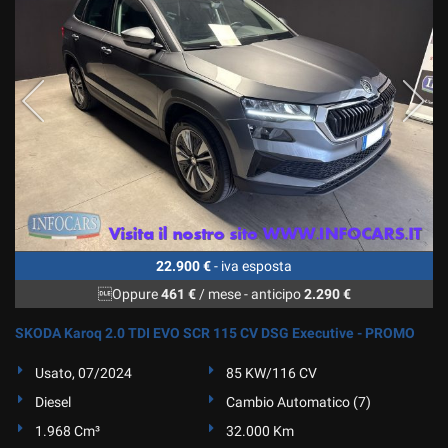
22.900 €
- iva esposta
Oppure
461 €
/ mese
-
anticipo
2.290 €
SKODA Karoq 2.0 TDI EVO SCR 115 CV DSG Executive - PROMO
Usato, 07/2024
85 KW/116 CV
Diesel
Cambio Automatico (7)
1.968 Cm³
32.000 Km