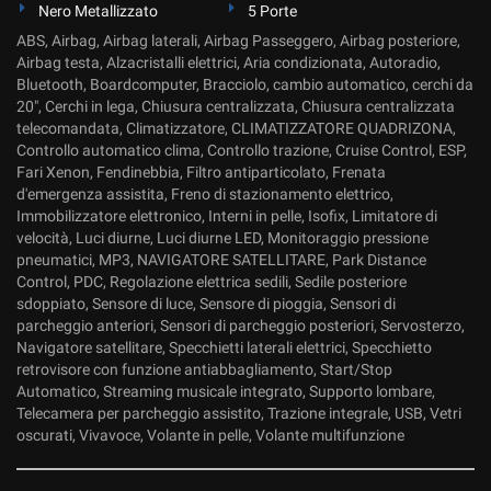
Nero Metallizzato
5 Porte
ABS, Airbag, Airbag laterali, Airbag Passeggero, Airbag posteriore,
Airbag testa, Alzacristalli elettrici, Aria condizionata, Autoradio,
Bluetooth, Boardcomputer, Bracciolo, cambio automatico, cerchi da
20", Cerchi in lega, Chiusura centralizzata, Chiusura centralizzata
telecomandata, Climatizzatore, CLIMATIZZATORE QUADRIZONA,
Controllo automatico clima, Controllo trazione, Cruise Control, ESP,
Fari Xenon, Fendinebbia, Filtro antiparticolato, Frenata
d'emergenza assistita, Freno di stazionamento elettrico,
Immobilizzatore elettronico, Interni in pelle, Isofix, Limitatore di
velocità, Luci diurne, Luci diurne LED, Monitoraggio pressione
pneumatici, MP3, NAVIGATORE SATELLITARE, Park Distance
Control, PDC, Regolazione elettrica sedili, Sedile posteriore
sdoppiato, Sensore di luce, Sensore di pioggia, Sensori di
parcheggio anteriori, Sensori di parcheggio posteriori, Servosterzo,
Navigatore satellitare, Specchietti laterali elettrici, Specchietto
retrovisore con funzione antiabbagliamento, Start/Stop
Automatico, Streaming musicale integrato, Supporto lombare,
Telecamera per parcheggio assistito, Trazione integrale, USB, Vetri
oscurati, Vivavoce, Volante in pelle, Volante multifunzione