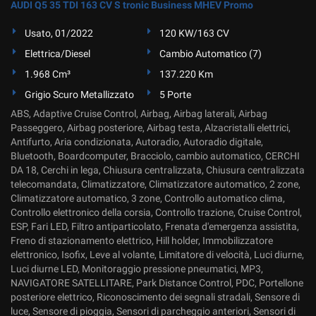
AUDI Q5 35 TDI 163 CV S tronic Business MHEV Promo
Usato, 01/2022
120 KW/163 CV
Elettrica/Diesel
Cambio Automatico (7)
1.968 Cm³
137.220 Km
Grigio Scuro Metallizzato
5 Porte
ABS, Adaptive Cruise Control, Airbag, Airbag laterali, Airbag
Passeggero, Airbag posteriore, Airbag testa, Alzacristalli elettrici,
Antifurto, Aria condizionata, Autoradio, Autoradio digitale,
Bluetooth, Boardcomputer, Bracciolo, cambio automatico, CERCHI
DA 18, Cerchi in lega, Chiusura centralizzata, Chiusura centralizzata
telecomandata, Climatizzatore, Climatizzatore automatico, 2 zone,
Climatizzatore automatico, 3 zone, Controllo automatico clima,
Controllo elettronico della corsia, Controllo trazione, Cruise Control,
ESP, Fari LED, Filtro antiparticolato, Frenata d'emergenza assistita,
Freno di stazionamento elettrico, Hill holder, Immobilizzatore
elettronico, Isofix, Leve al volante, Limitatore di velocità, Luci diurne,
Luci diurne LED, Monitoraggio pressione pneumatici, MP3,
NAVIGATORE SATELLITARE, Park Distance Control, PDC, Portellone
posteriore elettrico, Riconoscimento dei segnali stradali, Sensore di
luce, Sensore di pioggia, Sensori di parcheggio anteriori, Sensori di