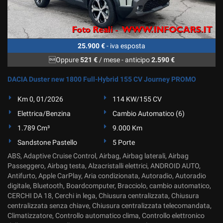
25.900 €
- iva esposta
Oppure
521 €
/ mese
-
anticipo
2.590 €
DACIA Duster new 1800 Full-Hybrid 155 CV Journey PROMO
Km 0, 01/2026
114 KW/155 CV
Elettrica/Benzina
Cambio Automatico (6)
1.789 Cm³
9.000 Km
Sandstone Pastello
5 Porte
ABS, Adaptive Cruise Control, Airbag, Airbag laterali, Airbag
Passeggero, Airbag testa, Alzacristalli elettrici, ANDROID AUTO,
Antifurto, Apple CarPlay, Aria condizionata, Autoradio, Autoradio
digitale, Bluetooth, Boardcomputer, Bracciolo, cambio automatico,
CERCHI DA 18, Cerchi in lega, Chiusura centralizzata, Chiusura
centralizzata senza chiave, Chiusura centralizzata telecomandata,
Climatizzatore, Controllo automatico clima, Controllo elettronico