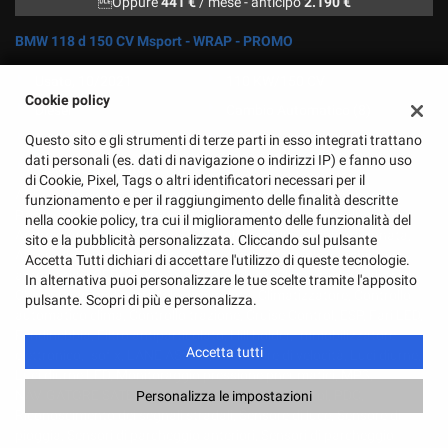
Oppure
441 €
/ mese
-
anticipo
2.190 €
BMW 118 d 150 CV Msport - WRAP - PROMO
Usato, 10/2021
110 KW/150 CV
Cookie policy
Diesel
Cambio Automatico (8)
1.995 Cm³
55.000 Km
Questo sito e gli strumenti di terze parti in esso integrati trattano
dati personali (es. dati di navigazione o indirizzi IP) e fanno uso
Viola Metallizzato
5 Porte
di Cookie, Pixel, Tags o altri identificatori necessari per il
ABS, Adaptive Cruise Control, Airbag, Airbag laterali, Airbag
funzionamento e per il raggiungimento delle finalità descritte
Passeggero, Airbag posteriore, Airbag testa, Alzacristalli elettrici,
nella cookie policy, tra cui il miglioramento delle funzionalità del
Android Auto, ANDROID AUTO, Apple CarPlay, Aria condizionata,
sito e la pubblicità personalizzata. Cliccando sul pulsante
Autoradio, Autoradio digitale, Bluetooth, Bracciolo, cambio
Accetta Tutti dichiari di accettare l'utilizzo di queste tecnologie.
automatico, CERCHI DA 18, Cerchi in lega, Chiusura centralizzata,
In alternativa puoi personalizzare le tue scelte tramite l'apposito
Chiusura centralizzata telecomandata, Climatizzatore, Controllo
pulsante. Scopri di più e personalizza.
automatico clima, Controllo trazione, Cruise Control, ESP, Fari LED,
Fendinebbia, Filtro antiparticolato, Hill holder, Immobilizzatore
Accetta tutti
elettronico, Isofix, LANE ASSIST, Limitatore di velocità, Luci diurne,
Luci diurne LED, Monitoraggio pressione pneumatici, MP3,
NAVIGATORE SATELLITARE, Park Distance Control, PDC,
Personalizza le impostazioni
Riconoscimento dei segnali stradali, Sensore di luce, Sensore di
pioggia, Sensori di parcheggio anteriori, Sensori di parcheggio