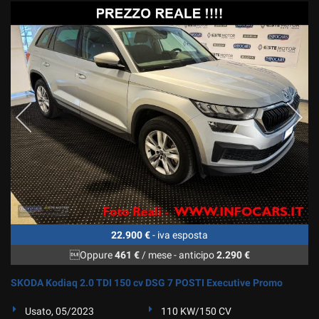
22.900 €
- iva esposta
Oppure
461 €
/ mese
-
anticipo
2.290 €
SKODA Kodiaq 2.0 TDI 150 cv DSG 7 POSTI Executive Promo
Usato, 05/2023
110 KW/150 CV