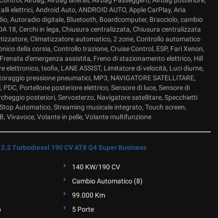
ontrol, Airbag, Airbag laterali, Airbag Passeggero, Airbag posteriore,
talli elettrici, Android Auto, ANDROID AUTO, Apple CarPlay, Aria
io, Autoradio digitale, Bluetooth, Boardcomputer, Bracciolo, cambio
 18, Cerchi in lega, Chiusura centralizzata, Chiusura centralizzata
izzatore, Climatizzatore automatico, 2 zone, Controllo automatico
onico della corsia, Controllo trazione, Cruise Control, ESP, Fari Xenon,
, Frenata d'emergenza assistita, Freno di stazionamento elettrico, Hill
e elettronico, Isofix, LANE ASSIST, Limitatore di velocità, Luci diurne,
itoraggio pressione pneumatici, MP3, NAVIGATORE SATELLITARE,
 PDC, Portellone posteriore elettrico, Sensore di luce, Sensore di
rcheggio posteriori, Servosterzo, Navigatore satellitare, Specchietti
art/Stop Automatico, Streaming musicale integrato, Touch screen,
B, Vivavoce, Volante in pelle, Volante multifunzione
2.2 Turbodiesel 190 CV AT8 Q4 Super Business
140 KW/190 CV
Cambio Automatico (8)
99.000 Km
o
5 Porte