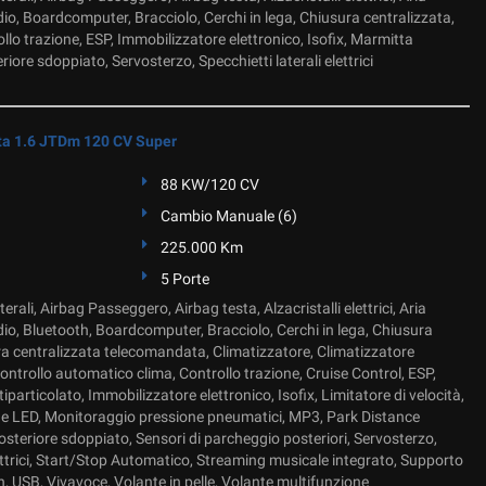
io, Boardcomputer, Bracciolo, Cerchi in lega, Chiusura centralizzata,
llo trazione, ESP, Immobilizzatore elettronico, Isofix, Marmitta
eriore sdoppiato, Servosterzo, Specchietti laterali elettrici
ta 1.6 JTDm 120 CV Super
88 KW/120 CV
Cambio Manuale (6)
225.000 Km
5 Porte
erali, Airbag Passeggero, Airbag testa, Alzacristalli elettrici, Aria
io, Bluetooth, Boardcomputer, Bracciolo, Cerchi in lega, Chiusura
ra centralizzata telecomandata, Climatizzatore, Climatizzatore
ntrollo automatico clima, Controllo trazione, Cruise Control, ESP,
iparticolato, Immobilizzatore elettronico, Isofix, Limitatore di velocità,
rne LED, Monitoraggio pressione pneumatici, MP3, Park Distance
osteriore sdoppiato, Sensori di parcheggio posteriori, Servosterzo,
lettrici, Start/Stop Automatico, Streaming musicale integrato, Supporto
, USB, Vivavoce, Volante in pelle, Volante multifunzione