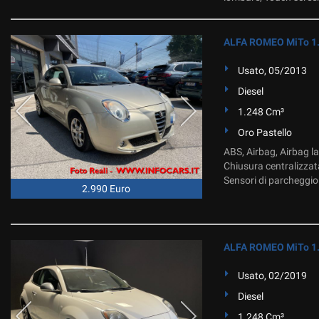
ALFA ROMEO MiTo 1.3
Usato, 05/2013
Diesel
1.248 Cm³
Oro Pastello
ABS, Airbag, Airbag la
Chiusura centralizzata
Sensori di parcheggio p
2.990 Euro
ALFA ROMEO MiTo 1.
Usato, 02/2019
Diesel
1.248 Cm³