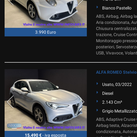
Bianco Pastello
ABS, Airbag, Airbag lat
Aria condizionata, Aut
Chiusura centralizzat
3.990 Euro
trazione, Cruise Contro
Monitoraggio pression
posteriori, Servosterz
USB, Vivavoce, Volant
ALFA ROMEO Stelvio 
Usato, 03/2022
Diesel
2.143 Cm³
Grigio Metallizzat
ABS, Adaptive Cruise C
Airbag testa, Alzacris
condizionata, Autorad
15.490 €
- iva esposta