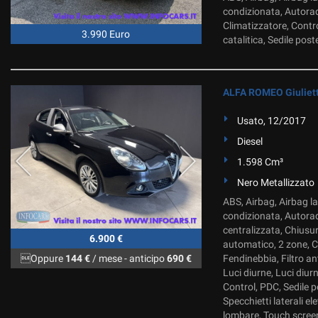
condizionata, Autorad
Climatizzatore, Contro
3.990 Euro
catalitica, Sedile post
ALFA ROMEO Giuliet
Usato, 12/2017
Diesel
1.598 Cm³
Nero Metallizzato
ABS, Airbag, Airbag lat
condizionata, Autorad
centralizzata, Chiusu
6.900 €
automatico, 2 zone, Co
Oppure
144 €
/ mese
-
anticipo
690 €
Fendinebbia, Filtro ant
Luci diurne, Luci diu
Control, PDC, Sedile p
Specchietti laterali e
lombare, Touch screen