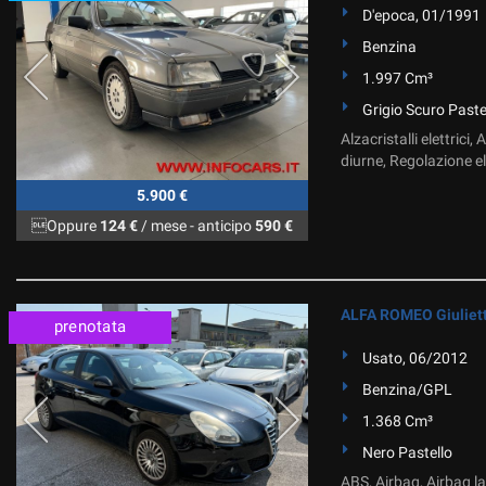
D'epoca, 01/1991
Benzina
1.997 Cm³
Grigio Scuro Paste
Alzacristalli elettrici
diurne, Regolazione el
5.900 €
Oppure
124 €
/ mese
-
anticipo
590 €
ALFA ROMEO Giuliett
prenotata
Usato, 06/2012
Benzina/GPL
1.368 Cm³
Nero Pastello
ABS, Airbag, Airbag lat