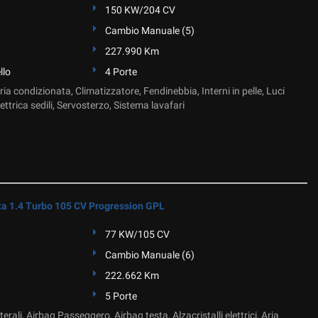
150 KW/204 CV
Cambio Manuale (5)
227.990 Km
llo
4 Porte
, Aria condizionata, Climatizzatore, Fendinebbia, Interni in pelle, Luci
ettrica sedili, Servosterzo, Sistema lavafari
a 1.4 Turbo 105 CV Progression GPL
77 KW/105 CV
Cambio Manuale (6)
222.662 Km
5 Porte
erali, Airbag Passeggero, Airbag testa, Alzacristalli elettrici, Aria