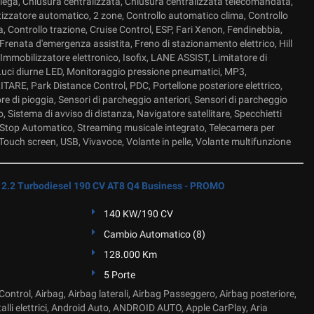
 lega, Chiusura centralizzata, Chiusura centralizzata telecomandata,
tizzatore automatico, 2 zone, Controllo automatico clima, Controllo
ia, Controllo trazione, Cruise Control, ESP, Fari Xenon, Fendinebbia,
, Frenata d'emergenza assistita, Freno di stazionamento elettrico, Hill
 Immobilizzatore elettronico, Isofix, LANE ASSIST, Limitatore di
, Luci diurne LED, Monitoraggio pressione pneumatici, MP3,
E, Park Distance Control, PDC, Portellone posteriore elettrico,
re di pioggia, Sensori di parcheggio anteriori, Sensori di parcheggio
o, Sistema di avviso di distanza, Navigatore satellitare, Specchietti
art/Stop Automatico, Streaming musicale integrato, Telecamera per
Touch screen, USB, Vivavoce, Volante in pelle, Volante multifunzione
2.2 Turbodiesel 190 CV AT8 Q4 Business - PROMO
140 KW/190 CV
Cambio Automatico (8)
128.000 Km
5 Porte
ontrol, Airbag, Airbag laterali, Airbag Passeggero, Airbag posteriore,
talli elettrici, Android Auto, ANDROID AUTO, Apple CarPlay, Aria