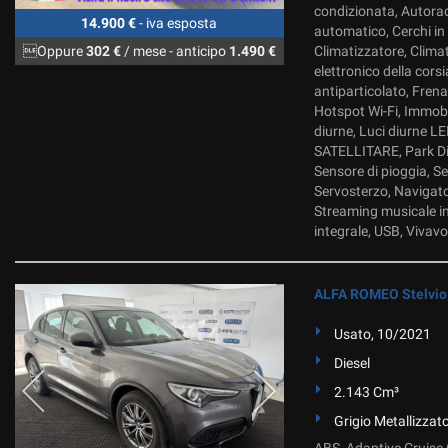
condizionata, Autorad
14.900 €
- iva esposta
automatico, Cerchi in
Oppure
302 €
/ mese
-
anticipo
1.490 €
Climatizzatore, Clima
elettronico della corsi
antiparticolato, Frena
Hotspot Wi-Fi, Immobil
diurne, Luci diurne 
SATELLITARE, Park Dist
Sensore di pioggia, Se
Servosterzo, Navigatore
Streaming musicale in
integrale, USB, Vivavo
ALFA ROMEO Stelvio 
Usato, 10/2021
Diesel
2.143 Cm³
Grigio Metallizzat