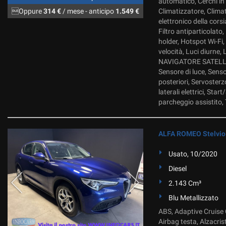
automatico, Cerchi in
Oppure
314 €
/ mese
-
anticipo
1.549 €
Climatizzatore, Clima
elettronico della cors
Filtro antiparticolato
holder, Hotspot Wi-Fi,
velocità, Luci diurne
NAVIGATORE SATELLITAR
Sensore di luce, Senso
posteriori, Servosterz
laterali elettrici, St
parcheggio assistito, 
ALFA ROMEO Stelvio 
Usato, 10/2020
Diesel
2.143 Cm³
Blu Metallizzato
ABS, Adaptive Cruise C
Airbag testa, Alzacris