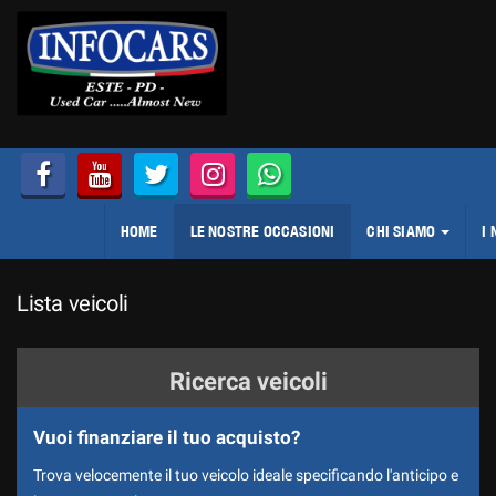
HOME
Le
tue
preferenze
LE NOSTRE OCCASIONI
di
consenso
CHI SIAMO
Il
seguente
pannello
LE NOSTRE SEDI
HOME
LE NOSTRE OCCASIONI
CHI SIAMO
I 
ti
consente
COME LAVORIAMO
di
Lista veicoli
esprimere
CI PRESENTIAMO
le
tue
SPONSOR
preferenze
Ricerca veicoli
di
DIVISIONE NOLEGGIO
consenso
Vuoi finanziare il tuo acquisto?
alle
DICONO DI NOI
tecnologie
Trova velocemente il tuo veicolo ideale specificando l'anticipo e
di