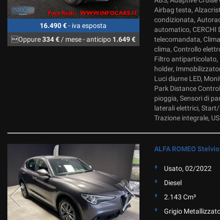
ABS, Adaptive Cruise C
Airbag testa, Alzacris
condizionata, Autorad
16.490 €
- iva esposta
automatico, CERCHI DA
Oppure
334 €
/ mese
-
anticipo
1.649 €
telecomandata, Climat
clima, Controllo elettr
Filtro antiparticolato
holder, Immobilizzator
Luci diurne LED, Mon
Park Distance Control,
pioggia, Sensori di pa
laterali elettrici, St
Trazione integrale, US
ALFA ROMEO Stelvio 
Usato, 02/2022
Diesel
2.143 Cm³
Grigio Metallizzat