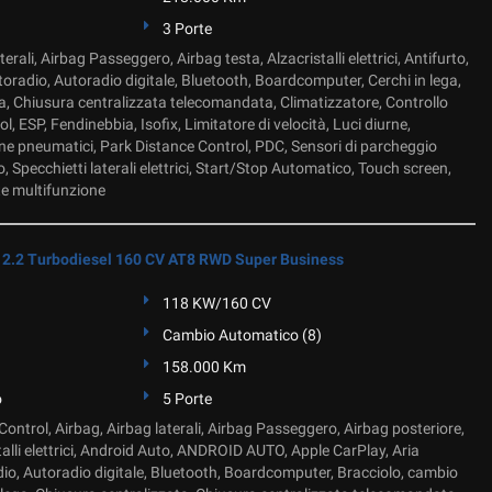
3 Porte
erali, Airbag Passeggero, Airbag testa, Alzacristalli elettrici, Antifurto,
oradio, Autoradio digitale, Bluetooth, Boardcomputer, Cerchi in lega,
a, Chiusura centralizzata telecomandata, Climatizzatore, Controllo
l, ESP, Fendinebbia, Isofix, Limitatore di velocità, Luci diurne,
e pneumatici, Park Distance Control, PDC, Sensori di parcheggio
o, Specchietti laterali elettrici, Start/Stop Automatico, Touch screen,
e multifunzione
2.2 Turbodiesel 160 CV AT8 RWD Super Business
118 KW/160 CV
Cambio Automatico (8)
158.000 Km
o
5 Porte
ontrol, Airbag, Airbag laterali, Airbag Passeggero, Airbag posteriore,
talli elettrici, Android Auto, ANDROID AUTO, Apple CarPlay, Aria
io, Autoradio digitale, Bluetooth, Boardcomputer, Bracciolo, cambio