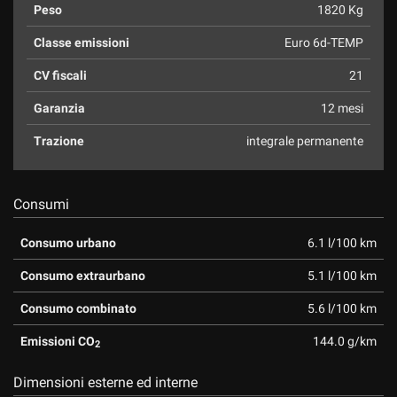
Peso
1820 Kg
Classe emissioni
Euro 6d-TEMP
CV fiscali
21
Garanzia
12 mesi
Trazione
integrale permanente
Consumi
Consumo urbano
6.1 l/100 km
Consumo extraurbano
5.1 l/100 km
Consumo combinato
5.6 l/100 km
Emissioni CO
144.0 g/km
2
Dimensioni esterne ed interne