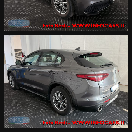
Il veicolo è realmente disponibile presso le nostre 3 sedi di ESTE PD :
1- Viale dell’Industria 10
2- Via Atheste 38 A
3- Via Atheste 65 , rivenditore autorizzato ed officina specializzata
per i marchi Renault e Dacia
Prenota il tuo test drive o chiedi informazioni o il numero di targa (
che viene oscurata solo per la privacy del precedente proprietario )
ai nostri consulenti ai seguenti numeri :
Tel. 042950330 oppure 0429603873 Mail info@infocars.it
Se hai un usato da permutare mandaci alcune foto con targa e
breve descrizione del mezzo che ci vuoi rientrare al numero diretto
whatsapp 3891644599, i nostri esperti ti risponderanno con una
valutazione immediata !
I NOSTRI SERVIZI COMPRENDONO :Garanzia legale di conformità
gestita dalle migliori Società di Gestione certificate in Italia di 12
mesi ; estensione della Garanzia fino a 60 mesi a prezzi imbattibili