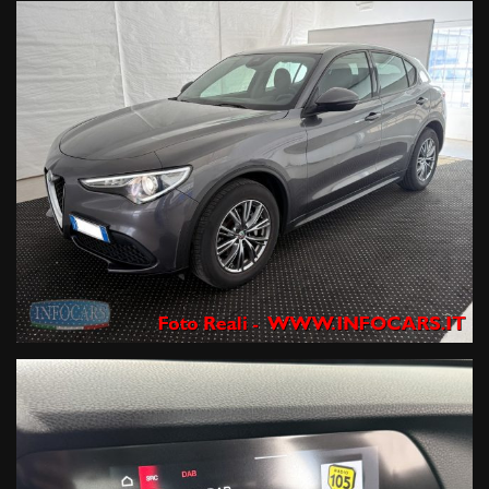
con primaria compagnia Assicurativa a livello internazionale .
Finanziamenti con le primarie compagnie europee a tassi agevolati
anche con zero anticipo e rate sino a 120 mesi ,
Servizi assicurativi complementari ( Polizze KASKO , furto, incendio ,
cristalli , atti vandalici , protezione del credito, Kasko finanziaria .
Siamo iscritti al RUI (registro intermediari assicurativi ) e IVASS.
Officina Specializzata multimarca ed autorizzata Renault DACIA ,
noleggio a breve termine .
ATTENZIONE: Le informazioni relative ai veicoli pubblicate in questo
portale non rappresentano informazioni precontrattuali previste dal
D.Lgs. 21/2014, ma una semplice indicazione sommaria del veicolo
offerto, che dovrà essere completata da specifiche informazioni
precontrattuali fornite dal Venditore prima che assumiate impegni.
INFOCARS SRL declina ogni responsabilità per eventuali
involontarie incongruenze, che non rappresentano impegno di
acquisto
Le condizioni economiche degli esempi finanziari provengono da
Link esterni , in particolare in termini di tassi applicati (TAN e TAEG)
e importo delle rate mensili, potranno subire variazioni in funzione
della valutazione del suo profilo finanziario effettuata dalla
Finanziaria in fase di istruttoria, o in caso di richiesta di un
prodotto/importo/durata diverso o di adesione ad un prodotto