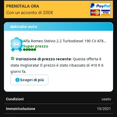
questi
PRENOTALA ORA
strumenti
Con un acconto di 200€
di
tracciamento
si
Analisi auto
rimanda
alla
Alfa Romeo
Stelvio
2.2 Turbodiesel 190 CV AT8 Q4 Business - PROMO
cookie
Super prezzo
policy.
Puoi
rivedere
Variazione di prezzo recente
:
Questa offerta è
e
stata migliorata! Il prezzo è stato ribassato di 410 € 6
modificare
giorni fa.
le
tue
Scopri di più
scelte
in
qualsiasi
Condizioni
usato
momento.
Immatricolazione
10/2021