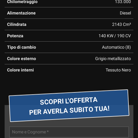
tta
Chilometraggio
133.000
ti
Alimentazione
Diesel
Cilindrata
2143 Cm³
mpre
Cookie necessari
ilitato
Potenza
140 KW / 190 CV
Cookie delle preferenze
Tipo di cambio
Automatico (8)
Colore esterno
Grigio metallizzato
Cookie per il miglioramento dell'esperienza utente
Colore interni
Tessuto Nero
Cookie analitici
Cookie di marketing
SCOPRI L'OFFERTA
PER AVERLA SUBITO TUA!
Leggi
la
cookie
policy