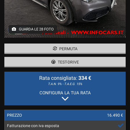
tracciamento
I NOSTRI SERVIZI
che
INTEGRATIVI
adottiamo
per
offrire
COMPRIAMO IL TUO USATO
GUARDA LE 28 FOTO
le
funzionalità
ESTEMOTOR ,UFFICIALE
e
RENAULT DACIA
svolgere
PERMUTA
le
attività
TEST-DRIVE
CONTATTACI
di
seguito
Rata consigliata:
334 €
descritte.
RECENSIONI
Per
T.A.N. 9% - T.A.E.G.
15%
ottenere
CONFIGURA LA TUA RATA
maggiori
NEWS
informazioni
sull'utilità
e
PREZZO
16.490 €
sul
funzionamento
Fatturazione con iva esposta
di