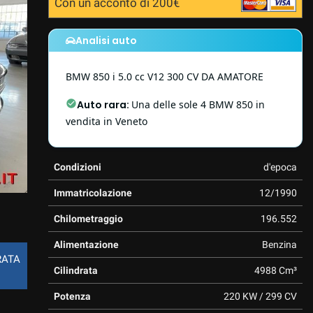
Con un acconto di 200€
Analisi auto
BMW
850
i 5.0 cc V12 300 CV DA AMATORE
Auto rara
:
Una delle sole 4 BMW 850 in
vendita in Veneto
Condizioni
d'epoca
Immatricolazione
12/1990
Chilometraggio
196.552
Alimentazione
Benzina
RATA
Cilindrata
4988 Cm³
Potenza
220 KW / 299 CV