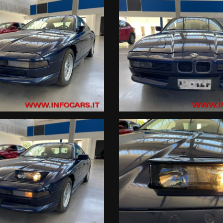
 i marchi Renault e Dacia
12 CILINDRI A V, 300 CV DI POTENZA, IMMATRICOLAZIONE 1990, ISC
E ELETTRICI, CLIMATIZZATORE, CERCHI ORIGINALI BBS BMW, VETRI E
NTI, MECCANICA DA TAGLIANDARE, IN QUANTO VEICOLO FERMO DA DU
ortale non rappresentano informazioni precontrattuali previste dal D.Lgs
i fornite dal Venditore prima che assumiate impegni.
 incongruenze, che non rappresentano impegno di acquisto
rni , in particolare in termini di tassi applicati (TAN e TAEG) e importo de
ase di istruttoria, o in caso di richiesta di un prodotto/importo/durata di