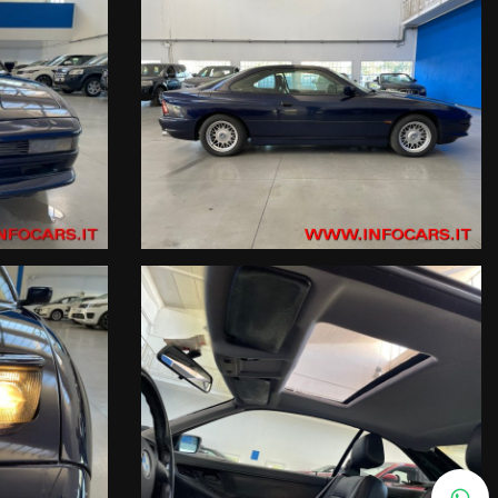
RIVIBILE ASI, PROPOSTA CON CAMBIO AUTOMATICO, VERNICE
LETTRICI, SERVOSTERZO, CHIUSURA CENTRALIZZATA.
E ANNI , IN PARTICOLAR MODO , ALL'ACCENSIONE PROVIENE FUMO
. 21/2014, ma una semplice indicazione sommaria del veicolo offerto,
lle rate mensili, potranno subire variazioni in funzione della
verso o di adesione ad un prodotto assicurativo facoltativo.