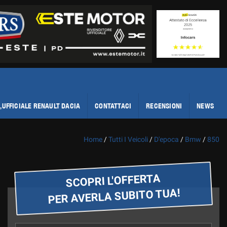
,UFFICIALE RENAULT DACIA
CONTATTACI
RECENSIONI
NEWS
Home
/
Tutti I Veicoli
/
D'epoca
/
Bmw
/
850
SCOPRI L'OFFERTA
PER AVERLA SUBITO TUA!