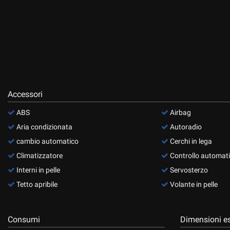
questi
strumenti
di
tracciamento
si
rimanda
alla
cookie
policy.
Accessori
Puoi
rivedere
ABS
Airbag
e
Aria condizionata
Autoradio
modificare
cambio automatico
Cerchi in lega
le
tue
Climatizzatore
Controllo automati
scelte
Interni in pelle
Servosterzo
in
qualsiasi
Tetto apribile
Volante in pelle
momento.
Consumi
Dimensioni es