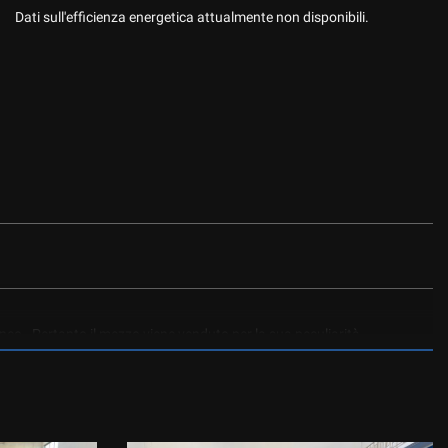
Dati sull'efficienza energetica attualmente non disponibili.
anco . Pertanto il mezzo viene venduto per la sua peculiarità
che varrà una fortuna .