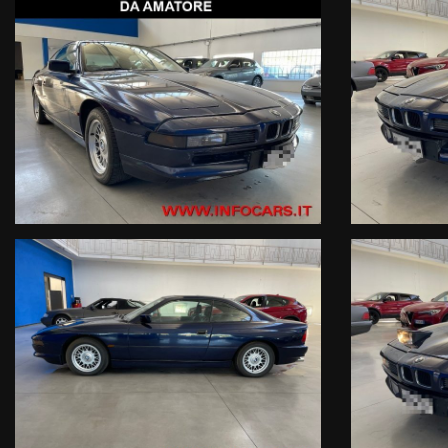
NO PERMUTE
Il veicolo è realmente disponibile presso le nostre 3 sedi di ESTE PD :
1- Viale dell’Industria 10
2- Via Atheste 38 A
3- Via Atheste 65 , rivenditore autorizzato ed officina specializzata per
IMPOSSIBILE NON GIRARSI A GUARDARLA! BMW SERIE 8, VERSIONE 
METALLIZZATA MAURITIUS BLAU, TETTO APRIBILE, SEDILI IN PELL
VETTURA FUNZIONANTE, CARROZZERIA DA RIVEDERE IN ALCUNI PU
DALLE PARTI IN GOMM
ATTENZIONE: Le informazioni relative ai veicoli pubblicate in questo p
che dovrà essere completata da specifiche informazioni precontrattual
INFOCARS SRL declina ogni responsabilità per eventuali involontarie
Le condizioni economiche degli esempi finanziari provengono da Link este
valutazione del suo profilo finanziario effettuata dalla Finanziaria in f