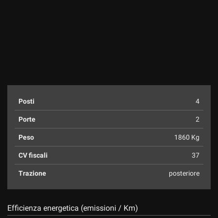
Posti
4
Porte
2
Peso
1860 Kg
CV fiscali
37
Trazione
posteriore
Efficienza energetica (emissioni / Km)