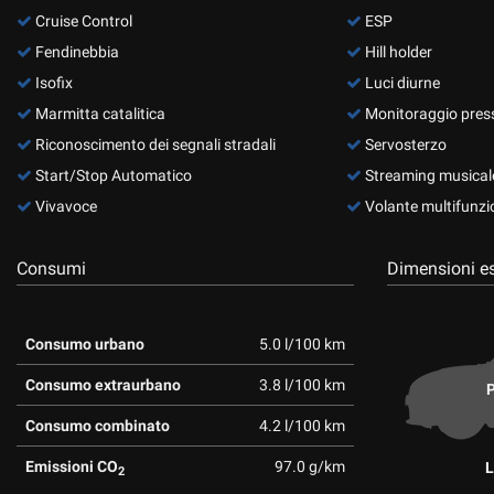
tta
Cruise Control
ESP
ti
Fendinebbia
Hill holder
Isofix
Luci diurne
mpre
Marmitta catalitica
Monitoraggio pres
Cookie necessari
ilitato
Riconoscimento dei segnali stradali
Servosterzo
Start/Stop Automatico
Streaming musicale
Cookie delle preferenze
Vivavoce
Volante multifunzi
Cookie per il miglioramento dell'esperienza utente
Consumi
Dimensioni es
Cookie analitici
Cookie di marketing
Consumo urbano
5.0 l/100 km
Consumo extraurbano
3.8 l/100 km
P
Consumo combinato
4.2 l/100 km
Emissioni CO
97.0 g/km
L
2