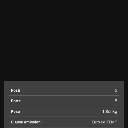
Posti
5
Porte
5
Peso
1055 Kg
Classe emissioni
Euro 6d-TEMP