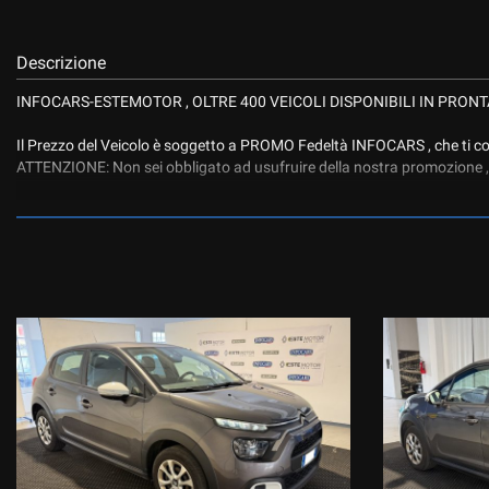
Descrizione
INFOCARS-ESTEMOTOR , OLTRE 400 VEICOLI DISPONIBILI IN PRON
Il Prezzo del Veicolo è soggetto a PROMO Fedeltà INFOCARS , che ti con
ATTENZIONE: Non sei obbligato ad usufruire della nostra promozione , 
IL PREZZO SENZA PROMOZIONE E' PARI AD EURO :9490
VETTURA MOTORIZZATA 1.2 BENZINA DA 83 CV, ADATTA ANCHE PE
ELETTRICI, COMANDI AL VOLANTE, CLIMATIZZATORE, COMPUTER D
Il veicolo è realmente disponibile presso le nostre 3 sedi di ESTE PD :
1- Viale dell’Industria 10
2- Via Atheste 38 A