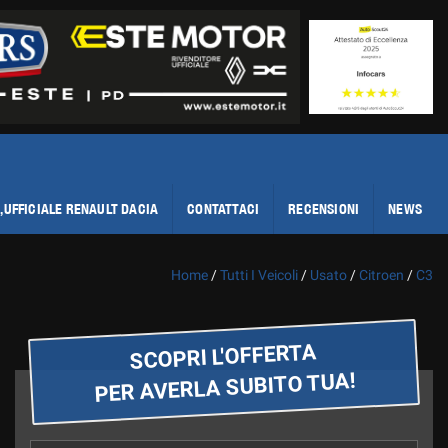
,UFFICIALE RENAULT DACIA
CONTATTACI
RECENSIONI
NEWS
Home
/
Tutti I Veicoli
/
Usato
/
Citroen
/
C3
SCOPRI L'OFFERTA
PER AVERLA SUBITO TUA!