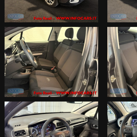
3- Via Atheste 65 , rivenditore autorizzato ed officina specializzata per
Prenota il tuo test drive o chiedi informazioni o il numero di targa ( che
Tel. 042950330 oppure 0429603873 Mail info@infocars.it
Se hai un usato da permutare mandaci alcune foto con targa e breve de
immediata !
I NOSTRI SERVIZI COMPRENDONO :Garanzia legale di conformità gestita dal
compagnia Assicurativa a livello internazionale .
Finanziamenti con le primarie compagnie europee a tassi agevolati anch
Servizi assicurativi complementari ( Polizze KASKO , furto, incendio , crist
Officina Specializzata multimarca ed autorizzata Renault DACIA , noleg
ATTENZIONE: Le informazioni relative ai veicoli pubblicate in questo p
che dovrà essere completata da specifiche informazioni precontrattual
INFOCARS SRL declina ogni responsabilità per eventuali involontarie
Le condizioni economiche degli esempi finanziari provengono da Link este
valutazione del suo profilo finanziario effettuata dalla Finanziaria in f