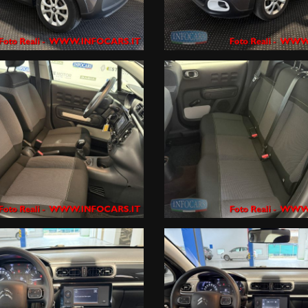
 i marchi Renault e Dacia
 viene oscurata solo per la privacy del precedente proprietario ) ai nostri c
scrizione del mezzo che ci vuoi rientrare al numero diretto whatsapp 389
le migliori Società di Gestione certificate in Italia di 12 mesi ; estensi
e con zero anticipo e rate sino a 120 mesi ,
alli , atti vandalici , protezione del credito, Kasko finanziaria . Siamo iscr
gio a breve termine .
ortale non rappresentano informazioni precontrattuali previste dal D.Lgs
i fornite dal Venditore prima che assumiate impegni.
 incongruenze, che non rappresentano impegno di acquisto
rni , in particolare in termini di tassi applicati (TAN e TAEG) e importo de
ase di istruttoria, o in caso di richiesta di un prodotto/importo/durata di