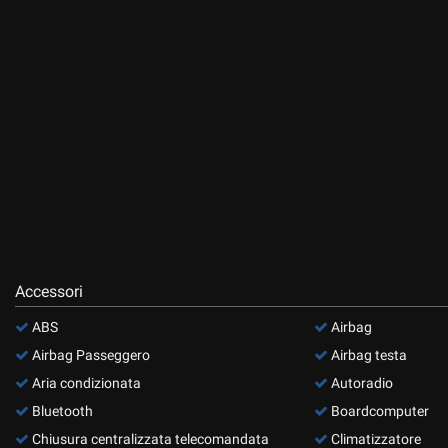
questi
strumenti
di
tracciamento
si
rimanda
alla
cookie
policy.
Puoi
rivedere
e
modificare
le
Accessori
tue
scelte
ABS
Airbag
in
Airbag Passeggero
Airbag testa
qualsiasi
momento.
Aria condizionata
Autoradio
Bluetooth
Boardcomputer
Chiusura centralizzata telecomandata
Climatizzatore