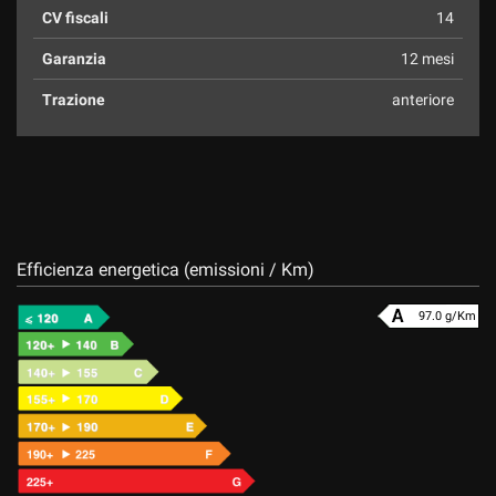
CV fiscali
14
Garanzia
12 mesi
Trazione
anteriore
Efficienza energetica (emissioni / Km)
97.0 g/Km