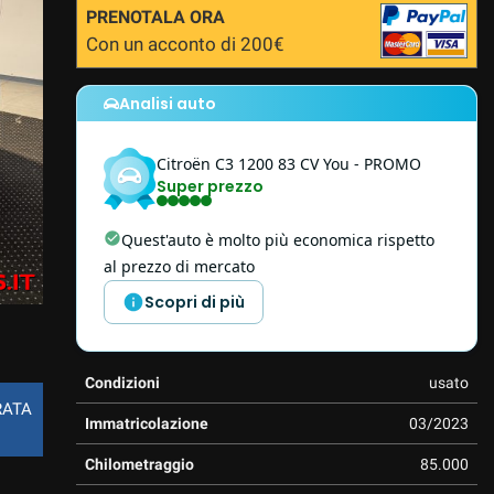
PRENOTALA ORA
Con un acconto di 200€
Analisi auto
Citroën
C3
1200 83 CV You - PROMO
Super prezzo
Quest'auto è molto più economica rispetto
al prezzo di mercato
Scopri di più
Condizioni
usato
RATA
Immatricolazione
03/2023
Chilometraggio
85.000