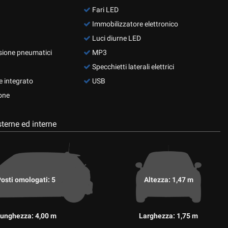
Fari LED
Immobilizzatore elettronico
Luci diurne LED
sione pneumatici
MP3
Specchietti laterali elettrici
 integrato
USB
one
terne ed interne
osti omologati: 5
Altezza: 1,47 m
unghezza: 4,00 m
Larghezza: 1,75 m