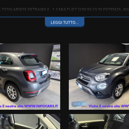
TOTALMENTE DETRAIBILE , 1.3 MULTIJET CON 95 CV DI POTENZA, A
TORE SATELLITARE, SENSORI DI PARCHEGGIO, CONNETTIVITA' USB, 
LEGGI TUTTO...
 i marchi Renault e Dacia
 viene oscurata solo per la privacy del precedente proprietario ) ai nostri c
scrizione del mezzo che ci vuoi rientrare al numero diretto whatsapp 389
le migliori Società di Gestione certificate in Italia di 12 mesi ; estensi
e con zero anticipo e rate sino a 120 mesi ,
alli , atti vandalici , protezione del credito, Kasko finanziaria . Siamo iscr
gio a breve termine .
ortale non rappresentano informazioni precontrattuali previste dal D.Lgs
i fornite dal Venditore prima che assumiate impegni.