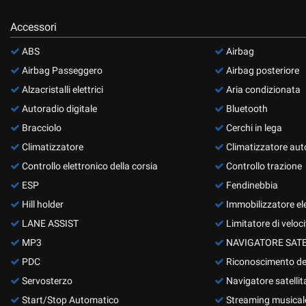
questi
Accessori
strumenti
di
ABS
Airbag
tracciamento
si
Airbag Passeggero
Airbag posteriore
rimanda
Alzacristalli elettrici
Aria condizionata
alla
cookie
Autoradio digitale
Bluetooth
policy.
Bracciolo
Cerchi in lega
Puoi
Climatizzatore
Climatizzatore aut
rivedere
e
Controllo elettronico della corsia
Controllo trazione
modificare
ESP
Fendinebbia
le
tue
Hill holder
Immobilizzatore el
scelte
LANE ASSIST
Limitatore di veloci
in
MP3
NAVIGATORE SATE
qualsiasi
momento.
PDC
Riconoscimento dei 
Servosterzo
Navigatore satellit
Start/Stop Automatico
Streaming musicale