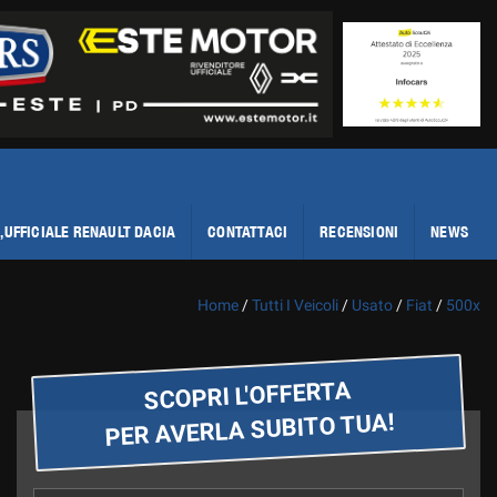
,UFFICIALE RENAULT DACIA
CONTATTACI
RECENSIONI
NEWS
Home
/
Tutti I Veicoli
/
Usato
/
Fiat
/
500x
SCOPRI L'OFFERTA
PER AVERLA SUBITO TUA!