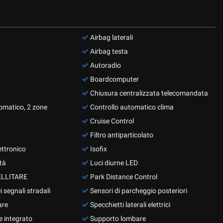
Airbag laterali
Airbag testa
Autoradio
Boardcomputer
Chiusura centralizzata telecomandata
omatico, 2 zone
Controllo automatico clima
Cruise Control
Filtro antiparticolato
ettronico
Isofix
tà
Luci diurne LED
LLITARE
Park Distance Control
segnali stradali
Sensori di parcheggio posteriori
are
Specchietti laterali elettrici
 integrato
Supporto lombare