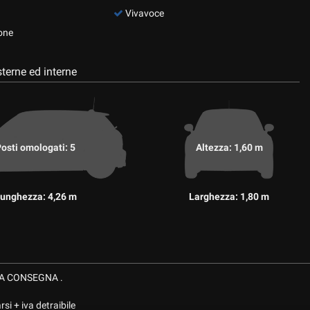
Vivavoce
one
terne ed interne
osti omologati: 5
Altezza: 1,60 m
unghezza: 4,26 m
Larghezza: 1,80 m
TA CONSEGNA .
i + iva detraibile