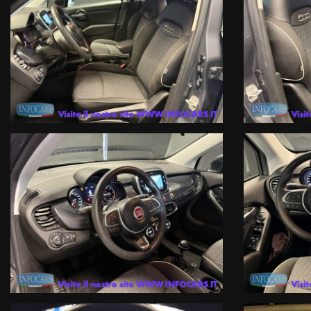
INFOCARS SRL declina ogni responsabilità per eventuali involontarie
Le condizioni economiche degli esempi finanziari provengono da Link este
valutazione del suo profilo finanziario effettuata dalla Finanziaria in f