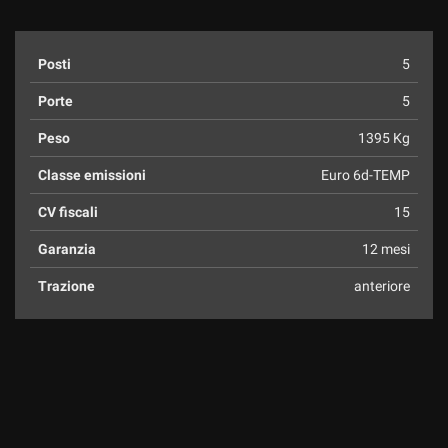
Posti
5
Porte
5
Peso
1395 Kg
Classe emissioni
Euro 6d-TEMP
CV fiscali
15
Garanzia
12 mesi
Trazione
anteriore