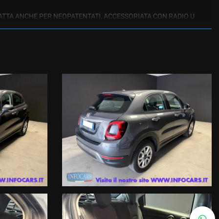
DATTA ANCHE PER NEOPATENTATI, ACCESSORIATA CON RADIO U
CLIMATIZZATORE, CRUISE CONTROL, LANE ASSIST, COMANDI AL
onsulenti ai seguenti numeri :
1644599, i nostri esperti ti risponderanno con una valutazione
one della Garanzia fino a 60 mesi a prezzi imbattibili con primaria
itti al RUI (registro intermediari assicurativi ) e IVASS.
. 21/2014, ma una semplice indicazione sommaria del veicolo offerto,