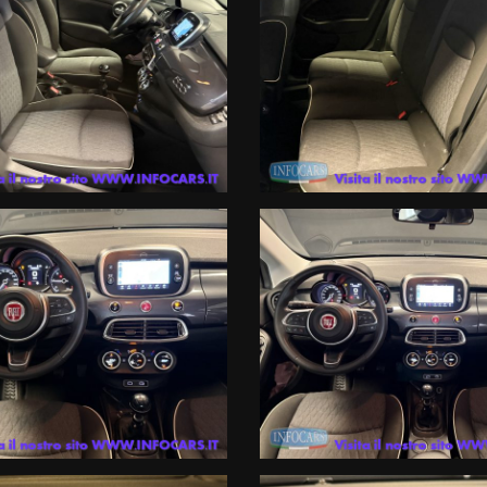
 incongruenze, che non rappresentano impegno di acquisto
rni , in particolare in termini di tassi applicati (TAN e TAEG) e importo de
ase di istruttoria, o in caso di richiesta di un prodotto/importo/durata di