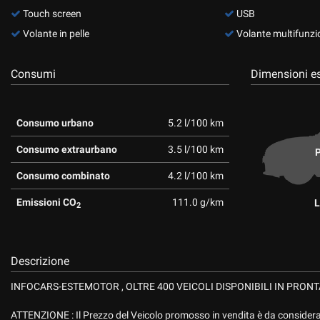
tta
Touch screen
USB
ti
Volante in pelle
Volante multifunzi
mpre
Consumi
Dimensioni es
Cookie necessari
ilitato
Cookie delle preferenze
Consumo urbano
5.2 l/100 km
Consumo extraurbano
3.5 l/100 km
Cookie per il miglioramento dell'esperienza utente
P
Consumo combinato
4.2 l/100 km
Cookie analitici
Emissioni CO
111.0 g/km
L
2
Cookie di marketing
Descrizione
INFOCARS-ESTEMOTOR , OLTRE 400 VEICOLI DISPONIBILI IN PRON
ATTENZIONE : Il Prezzo del Veicolo promosso in vendita è da considerars