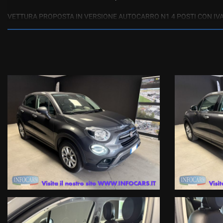
VETTURA PROPOSTA IN VERSIONE AUTOCARRO N1 4 POSTI CON IVA 
CONNECT TOUCH SCREEN CON FUNZIONE DAB E BLUETOOTH, NAVIGA
VOLANTE, SUPPORTO LOMBARE ELETTRICO.
Il veicolo è realmente disponibile presso le nostre 3 sedi di ESTE PD :
1- Viale dell’Industria 10
2- Via Atheste 38 A
3- Via Atheste 65 , rivenditore autorizzato ed officina specializzata per
Prenota il tuo test drive o chiedi informazioni o il numero di targa ( che
Tel. 042950330 oppure 0429603873 Mail info@infocars.it
Se hai un usato da permutare mandaci alcune foto con targa e breve de
immediata !
I NOSTRI SERVIZI COMPRENDONO :Garanzia legale di conformità gestita dal
compagnia Assicurativa a livello internazionale .
Finanziamenti con le primarie compagnie europee a tassi agevolati anch
Servizi assicurativi complementari ( Polizze KASKO , furto, incendio , crist
Officina Specializzata multimarca ed autorizzata Renault DACIA , noleg
ATTENZIONE: Le informazioni relative ai veicoli pubblicate in questo p
che dovrà essere completata da specifiche informazioni precontrattual