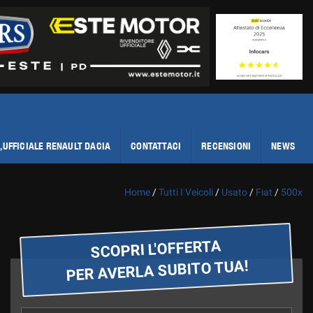
,UFFICIALE RENAULT DACIA
CONTATTACI
RECENSIONI
NEWS
Home
/
Tutti I Veicoli
/
Usato
/
Fiat
/
500x
SCOPRI L'OFFERTA
PER AVERLA SUBITO TUA!