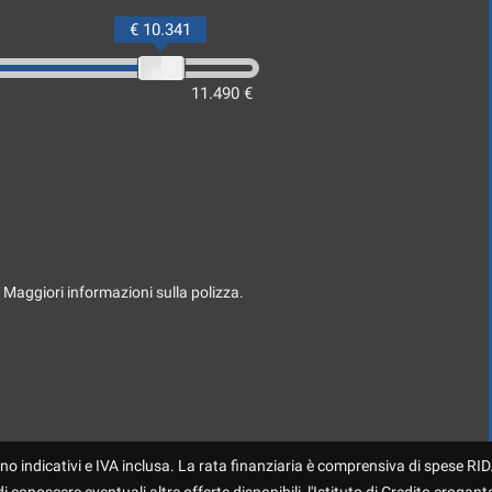
€ 10.341
11.490 €
. Maggiori informazioni sulla polizza.
no indicativi e IVA inclusa. La rata finanziaria è comprensiva di spese RID.
 conoscere eventuali altre offerte disponibili, l'Istituto di Credito erogante