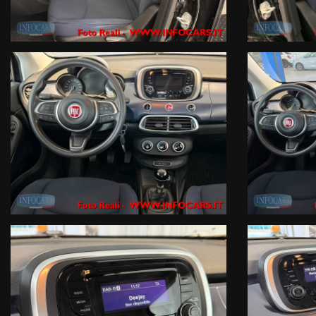
ATTENZIONE: Le informazioni relative ai veicoli pubblicate in questo p
che dovrà essere completata da specifiche informazioni precontrattual
INFOCARS SRL declina ogni responsabilità per eventuali involontarie
Le condizioni economiche degli esempi finanziari provengono da Link este
valutazione del suo profilo finanziario effettuata dalla Finanziaria in f