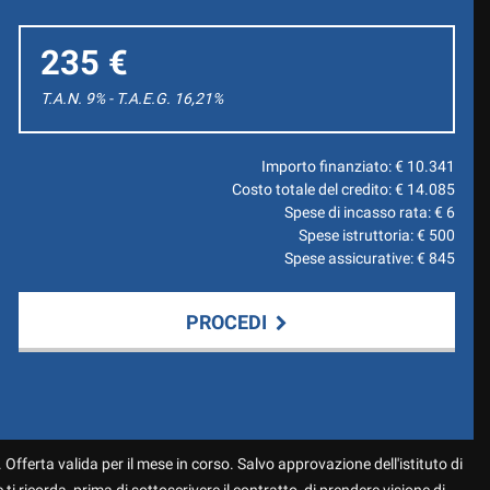
235 €
T.A.N. 9% - T.A.E.G.
16,21
%
Importo finanziato: €
10.341
Costo totale del credito: €
14.085
Spese di incasso rata: €
6
Spese istruttoria: €
500
Spese assicurative: €
845
PROCEDI
 Offerta valida per il mese in corso. Salvo approvazione dell'istituto di
 ti ricorda, prima di sottoscrivere il contratto, di prendere visione di