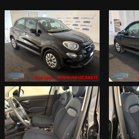
CONTROL, COMANDI AL VOLANTE.
Il veicolo è realmente disponibile presso le nostre 3 sedi di ESTE PD :
1- Viale dell’Industria 10
2- Via Atheste 38 A
3- Via Atheste 65 , rivenditore autorizzato ed officina specializzata per
Prenota il tuo test drive o chiedi informazioni o il numero di targa ( che
Tel. 042950330 oppure 0429603873 Mail info@infocars.it
Se hai un usato da permutare mandaci alcune foto con targa e breve de
immediata !
I NOSTRI SERVIZI COMPRENDONO :Garanzia legale di conformità gestita dal
compagnia Assicurativa a livello internazionale .
Finanziamenti con le primarie compagnie europee a tassi agevolati anch
Servizi assicurativi complementari ( Polizze KASKO , furto, incendio , crist
Officina Specializzata multimarca ed autorizzata Renault DACIA , noleg