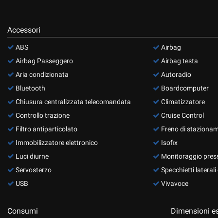
questi
strumenti
di
Accessori
tracciamento
ABS
Airbag
si
rimanda
Airbag Passeggero
Airbag testa
alla
Aria condizionata
Autoradio
cookie
policy.
Bluetooth
Boardcomputer
Puoi
Chiusura centralizzata telecomandata
Climatizzatore
rivedere
Controllo trazione
Cruise Control
e
modificare
Filtro antiparticolato
Freno di stazionam
le
Immobilizzatore elettronico
Isofix
tue
scelte
Luci diurne
Monitoraggio pres
in
Servosterzo
Specchietti laterali e
qualsiasi
USB
Vivavoce
momento.
Consumi
Dimensioni es