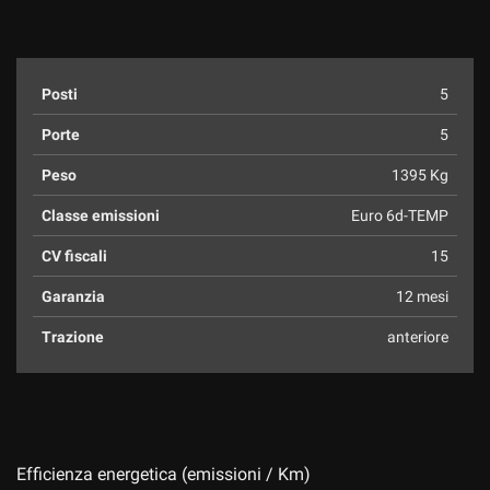
Posti
5
Porte
5
Peso
1395 Kg
Classe emissioni
Euro 6d-TEMP
CV fiscali
15
Garanzia
12 mesi
Trazione
anteriore
Efficienza energetica (emissioni / Km)