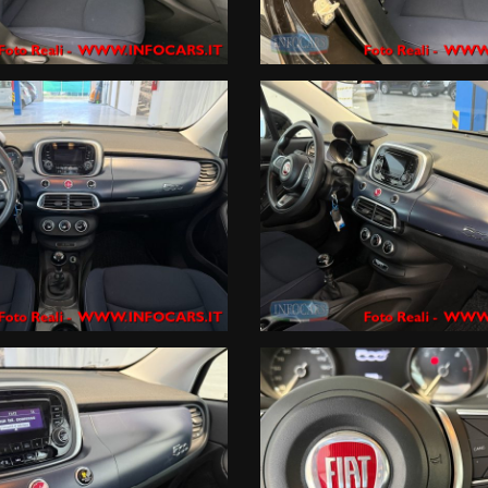
ortale non rappresentano informazioni precontrattuali previste dal D.Lgs
i fornite dal Venditore prima che assumiate impegni.
 incongruenze, che non rappresentano impegno di acquisto
rni , in particolare in termini di tassi applicati (TAN e TAEG) e importo de
ase di istruttoria, o in caso di richiesta di un prodotto/importo/durata di