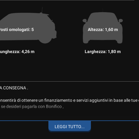
osti omologati: 5
Altezza: 1,60 m
unghezza: 4,26 m
Larghezza: 1,80 m
TA CONSEGNA .
sentirà di ottenere un finanziamento e servizi aggiuntivi in base alle tue
se desideri pagarla con Bonifico ,
LEGGI TUTTO...
ENZA, ADATTA ANCHE PER NEOPATENTATI, ACCESSORIATA CON RADIO 