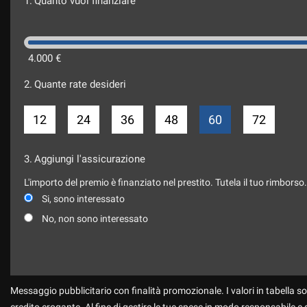
1.
Quanto vuoi finanziare
4.000 €
2.
Quante rate desideri
12
24
36
48
60
72
3.
Aggiungi l'assicurazione
L'importo del premio è finanziato nel prestito. Tutela il tuo rimborso
Si, sono interessato
No, non sono interessato
Messaggio pubblicitario con finalità promozionale. I valori in tabella so
credito erogante. Al fine di gestire le tue spese in modo responsabile e di