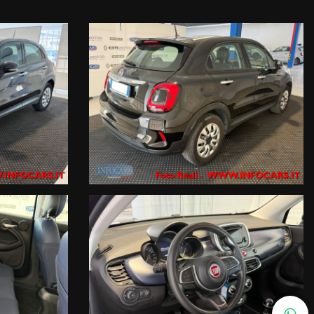
onsulenti ai seguenti numeri :
1644599, i nostri esperti ti risponderanno con una valutazione
one della Garanzia fino a 60 mesi a prezzi imbattibili con primaria
itti al RUI (registro intermediari assicurativi ) e IVASS.