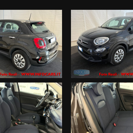
 i marchi Renault e Dacia
 viene oscurata solo per la privacy del precedente proprietario ) ai nostri c
scrizione del mezzo che ci vuoi rientrare al numero diretto whatsapp 389
le migliori Società di Gestione certificate in Italia di 12 mesi ; estensi
e con zero anticipo e rate sino a 120 mesi ,
alli , atti vandalici , protezione del credito, Kasko finanziaria . Siamo iscr
gio a breve termine .