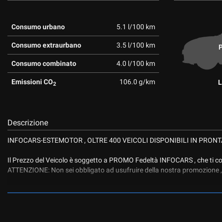
tta
ti
Consumo urbano
5.1 l/100 km
Consumo extraurbano
3.5 l/100 km
P
mpre
Cookie necessari
ilitato
Consumo combinato
4.0 l/100 km
Cookie delle preferenze
Emissioni CO
106.0 g/km
L
2
Cookie per il miglioramento dell'esperienza utente
Descrizione
Cookie analitici
INFOCARS-ESTEMOTOR , OLTRE 400 VEICOLI DISPONIBILI IN PRON
Cookie di marketing
Il Prezzo del Veicolo è soggetto a PROMO Fedeltà INFOCARS , che ti con
ATTENZIONE: Non sei obbligato ad usufruire della nostra promozione , 
IL PREZZO SENZA PROMOZIONE E' PARI AD EURO :12900
VETTURA PROPOSTA IN VERSIONE 1.3 MULTIJET CON 95 CV DI POT