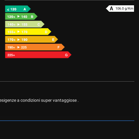
106.0 g/Km
 esigenze a condizioni super vantaggiose .
DAB E BLUETOOTH, CONNETTIVITA' USB, CLIMATIZZATORE, CRUISE