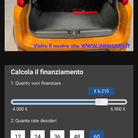
Calcola il finanziamento
1.
Quanto vuoi finanziare
€ 6.210
4.000 €
6.900 €
2.
Quante rate desideri
12
24
36
48
60