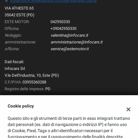
Estemotor Rivenditore Ufficiale Renault Dacia
VIA ATHESTE 65
35042 ESTE (PD)
ESTE MOTOR:
042950330
Officina:
+39042950330
Noleggio:
valentina@infocars.it
amministrazione:
amministrazione@infocars.it
officina:
service@estemotor.it
Dati fiscali:
Infocars Srl
V.le Dell'Industria, 10, Este (PD)
C.F/P.IVA:
03955360288
Registro delle imprese:
PD
Cookie policy
Questo sito e gli strumenti di terze parti in esso integrati trattano
dati personali (es. dati di navigazione o indirizzi IP) e fanno uso
di Cookie, Pixel, Tags o altri identificatori necessari per il
funzionamento e per il raggiungimento delle finalità descritte