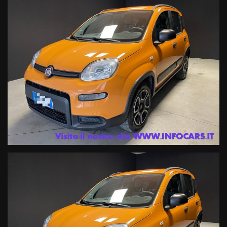
noleggio a breve termine .
ATTENZIONE: Le informazioni relative ai veicoli pubblicate in questo
portale non rappresentano informazioni precontrattuali previste dal
D.Lgs. 21/2014, ma una semplice indicazione sommaria del veicolo
offerto, che dovrà essere completata da specifiche informazioni
precontrattuali fornite dal Venditore prima che assumiate impegni.
INFOCARS SRL declina ogni responsabilità per eventuali
involontarie incongruenze, che non rappresentano impegno di
acquisto
Le condizioni economiche degli esempi finanziari provengono da
Link esterni , in particolare in termini di tassi applicati (TAN e TAEG)
e importo delle rate mensili, potranno subire variazioni in funzione
della valutazione del suo profilo finanziario effettuata dalla
Finanziaria in fase di istruttoria, o in caso di richiesta di un
prodotto/importo/durata diverso o di adesione ad un prodotto
assicurativo facoltativo.