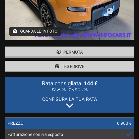
tracciamento
I NOSTRI SERVIZI
che
INTEGRATIVI
adottiamo
per
offrire
COMPRIAMO IL TUO USATO
GUARDA LE 19 FOTO
le
funzionalità
ESTEMOTOR ,UFFICIALE
e
RENAULT DACIA
svolgere
PERMUTA
le
attività
TEST-DRIVE
CONTATTACI
di
seguito
Rata consigliata:
144 €
descritte.
RECENSIONI
Per
T.A.N. 9% - T.A.E.G.
19%
ottenere
CONFIGURA LA TUA RATA
maggiori
NEWS
informazioni
sull'utilità
e
PREZZO
6.900 €
sul
funzionamento
Fatturazione con iva esposta
di