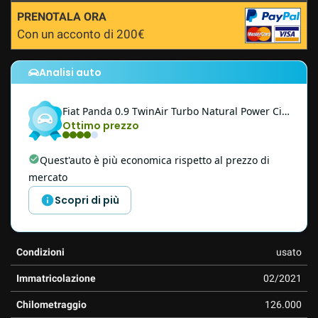
questi
PRENOTALA ORA
strumenti
Con un acconto di 200€
di
tracciamento
si
Analisi auto
rimanda
alla
Fiat
Panda
0.9 TwinAir Turbo Natural Power City Life PROMO
cookie
Ottimo prezzo
policy.
Puoi
rivedere
Quest'auto è più economica rispetto al prezzo di
e
mercato
modificare
le
Scopri di più
tue
scelte
in
Condizioni
usato
qualsiasi
momento.
Immatricolazione
02/2021
Chilometraggio
126.000