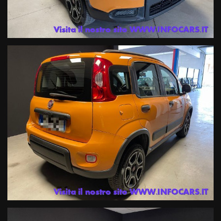
3- Via Atheste 65 , rivenditore autorizzato ed officina specializzata
per i marchi Renault e Dacia
Prenota il tuo test drive o chiedi informazioni o il numero di targa (
che viene oscurata solo per la privacy del precedente proprietario )
ai nostri consulenti ai seguenti numeri :
Tel. 042950330 oppure 0429603873 Mail info@infocars.it
Se hai un usato da permutare mandaci alcune foto con targa e
breve descrizione del mezzo che ci vuoi rientrare al numero diretto
whatsapp 3891644599, i nostri esperti ti risponderanno con una
valutazione immediata !
I NOSTRI SERVIZI COMPRENDONO :Garanzia legale di conformità
gestita dalle migliori Società di Gestione certificate in Italia di 12
mesi ; estensione della Garanzia fino a 60 mesi a prezzi imbattibili
con primaria compagnia Assicurativa a livello internazionale .
Finanziamenti con le primarie compagnie europee a tassi agevolati
anche con zero anticipo e rate sino a 120 mesi ,
Servizi assicurativi complementari ( Polizze KASKO , furto, incendio ,
cristalli , atti vandalici , protezione del credito, Kasko finanziaria .
Siamo iscritti al RUI (registro intermediari assicurativi ) e IVASS.
Officina Specializzata multimarca ed autorizzata Renault DACIA ,