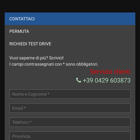
CONTATTACI
PERMUTA
ho letto ed accetto l'informativa privacy *
Acconsento al trattamento dei miei dati per finalità di
RICHIEDI TEST DRIVE
marketing
Vuoi saperne di più? Scrivici!
Invia la tua richiesta
I campi contrassegnati con * sono obbligatori.
Servizio clienti
+39 0429 603873