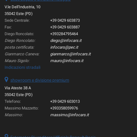
V.le Dell'Industria, 10
35042 Este (PD)
Sede Centrale:
+39 0429 603873
Fax:
+39 0429 603887
Diego Roncolato:
+393284795464
Diego Roncolato:
diego@infocars.it
posta certificata:
infocars@pec.it
Gianmarco Caneva:
gianmarco@infocars.it
Mauro Sigolo:
mauro@infocars.it
Indicazioni stradali
showroom e divisione premium
Via Ateste 38 A
35042 Este (PD)
Telefono:
+39 0429 603013
Massimo Mazzetto:
+393358059976
Massimo:
massimo@infocars.it