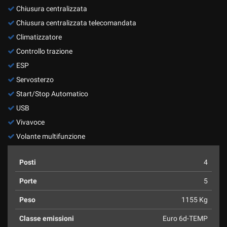
Chiusura centralizzata
Chiusura centralizzata telecomandata
Climatizzatore
Controllo trazione
ESP
Servosterzo
Start/Stop Automatico
USB
Vivavoce
Volante multifunzione
Posti
4
Porte
5
Peso
1155 Kg
Classe emissioni
Euro 6d-TEMP