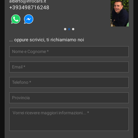
alberto@infocars.it
maur
Salva
+393498716248
+39
le
impostazioni
... oppure scrivici, ti richiamiamo noi