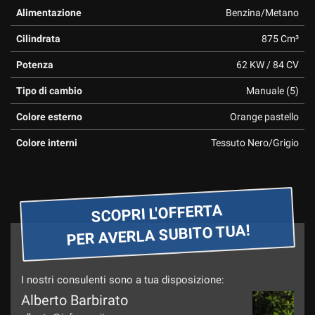
tta
Alimentazione
Benzina/Metano
ti
Cilindrata
875 Cm³
mpre
Cookie necessari
Potenza
62 KW / 84 CV
ilitato
Tipo di cambio
Manuale (5)
Cookie delle preferenze
Colore esterno
Orange pastello
Cookie per il miglioramento dell'esperienza utente
Colore interni
Tessuto Nero/Grigio
Cookie analitici
Cookie di marketing
SCOPRI L'OFFERTA
PER AVERLA SUBITO TUA!
Leggi
la
I nostri consulenti sono a tua disposizione:
cookie
policy
Alberto Barbirato
Mau