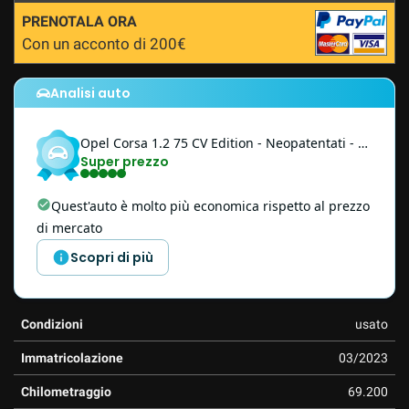
questi
PRENOTALA ORA
strumenti
Con un acconto di 200€
di
tracciamento
si
Analisi auto
rimanda
alla
Opel
Corsa
1.2 75 CV Edition - Neopatentati - PROMO
cookie
Super prezzo
policy.
Puoi
rivedere
Quest'auto è molto più economica rispetto al prezzo
e
di mercato
modificare
le
Scopri di più
tue
scelte
in
Condizioni
usato
qualsiasi
momento.
Immatricolazione
03/2023
Chilometraggio
69.200