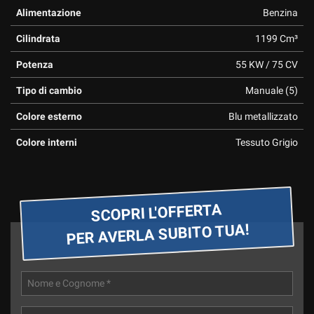
tta
Alimentazione
Benzina
ti
Cilindrata
1199 Cm³
mpre
Cookie necessari
Potenza
55 KW / 75 CV
ilitato
Tipo di cambio
Manuale (5)
Cookie delle preferenze
Colore esterno
Blu metallizzato
Cookie per il miglioramento dell'esperienza utente
Colore interni
Tessuto Grigio
Cookie analitici
Cookie di marketing
SCOPRI L'OFFERTA
PER AVERLA SUBITO TUA!
Leggi
la
cookie
policy