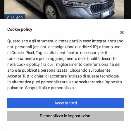
€ 16.490
€
Cookie policy
SKODA
Octavia WAGON 2.0 TDI 116 CV EVO DSG Ambition - PROMO
S
Questo sito e gli strumenti di terze parti in esso integrati trattano
dati personali (es. dati di navigazione o indirizzi IP) e fanno uso
di Cookie, Pixel, Tags o altri identificatori necessari per il
funzionamento e per il raggiungimento delle finalità descritte
nella cookie policy, tra cui il miglioramento delle funzionalità del
sito e la pubblicità personalizzata. Cliccando sul pulsante
Accetta Tutti dichiari di accettare l'utilizzo di queste tecnologie.
In alternativa puoi personalizzare le tue scelte tramite l'apposito
pulsante. Scopri di più e personalizza.
Accetta tutti
Personalizza le impostazioni