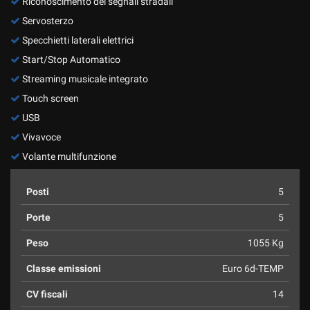
Riconoscimento dei segnali stradali
Servosterzo
Specchietti laterali elettrici
Start/Stop Automatico
Streaming musicale integrato
Touch screen
USB
Vivavoce
Volante multifunzione
Posti
5
Porte
5
Peso
1055 Kg
Classe emissioni
Euro 6d-TEMP
CV fiscali
14