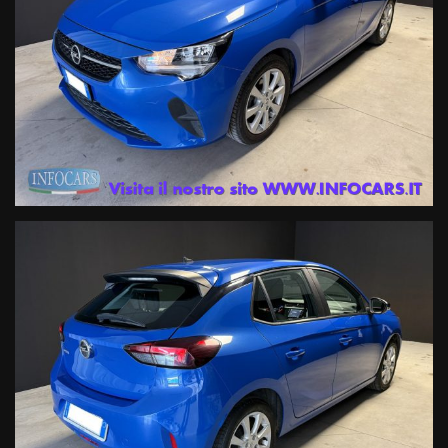
ATTENZIONE: Le informazioni relative ai veicoli pubblicate in questo
portale non rappresentano informazioni precontrattuali previste dal
D.Lgs. 21/2014, ma una semplice indicazione sommaria del veicolo
offerto, che dovrà essere completata da specifiche informazioni
precontrattuali fornite dal Venditore prima che assumiate impegni.
INFOCARS SRL declina ogni responsabilità per eventuali
involontarie incongruenze, che non rappresentano impegno di
acquisto
Le condizioni economiche degli esempi finanziari provengono da
Link esterni , in particolare in termini di tassi applicati (TAN e TAEG)
e importo delle rate mensili, potranno subire variazioni in funzione
della valutazione del suo profilo finanziario effettuata dalla
Finanziaria in fase di istruttoria, o in caso di richiesta di un
prodotto/importo/durata diverso o di adesione ad un prodotto
assicurativo facoltativo.