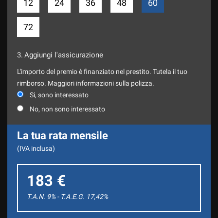
12
24
36
48
60
72
3.
Aggiungi l'assicurazione
L'importo del premio è finanziato nel prestito. Tutela il tuo
rimborso. Maggiori informazioni sulla polizza.
Si, sono interessato
No, non sono interessato
La tua rata mensile
(IVA inclusa)
183 €
T.A.N. 9% - T.A.E.G.
17,42
%