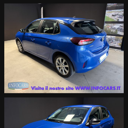
per i marchi Renault e Dacia
Prenota il tuo test drive o chiedi informazioni o il numero di targa (
che viene oscurata solo per la privacy del precedente proprietario )
ai nostri consulenti ai seguenti numeri :
Tel. 042950330 oppure 0429603873 Mail info@infocars.it
Se hai un usato da permutare mandaci alcune foto con targa e
breve descrizione del mezzo che ci vuoi rientrare al numero diretto
whatsapp 3891644599, i nostri esperti ti risponderanno con una
valutazione immediata !
I NOSTRI SERVIZI COMPRENDONO :Garanzia legale di conformità
gestita dalle migliori Società di Gestione certificate in Italia di 12
mesi ; estensione della Garanzia fino a 60 mesi a prezzi imbattibili
con primaria compagnia Assicurativa a livello internazionale .
Finanziamenti con le primarie compagnie europee a tassi agevolati
anche con zero anticipo e rate sino a 120 mesi ,
Servizi assicurativi complementari ( Polizze KASKO , furto, incendio ,
cristalli , atti vandalici , protezione del credito, Kasko finanziaria .
Siamo iscritti al RUI (registro intermediari assicurativi ) e IVASS.
Officina Specializzata multimarca ed autorizzata Renault DACIA ,
noleggio a breve termine .