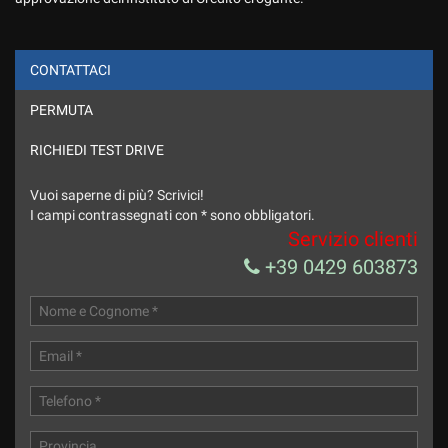
CONTATTACI
PERMUTA
ho letto ed accetto l'informativa privacy *
Acconsento al trattamento dei miei dati per finalità di
RICHIEDI TEST DRIVE
marketing
Vuoi saperne di più? Scrivici!
Invia la tua richiesta
I campi contrassegnati con * sono obbligatori.
Servizio clienti
+39 0429 603873