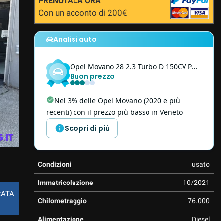
PRENOTALA ORA
Con un acconto di 200€
Analisi auto
Opel
Movano
28 2.3 Turbo D 150CV PC-TM Furgone + IVA
Buon prezzo
Nel 3% delle Opel Movano (2020 e più
recenti) con il prezzo più basso in Veneto
Scopri di più
Condizioni
usato
Immatricolazione
10/2021
RATA
Chilometraggio
76.000
Alimentazione
Diesel