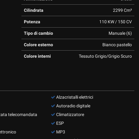
Cilindrata
2299 Cm³
Potenza
110 KW / 150 CV
Tipo di cambio
Manuale (6)
Colore esterno
Bianco pastello
Colore interni
Tessuto Grigio/Grigio Scuro
Alzacristalli elettrici
Autoradio digitale
zata telecomandata
Climatizzatore
ESP
ettronico
MP3