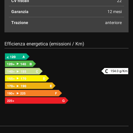
CV fiscali
22
Garanzia
12 mesi
Trazione
anteriore
Efficienza energetica (emissioni / Km)
154.0 g/Km