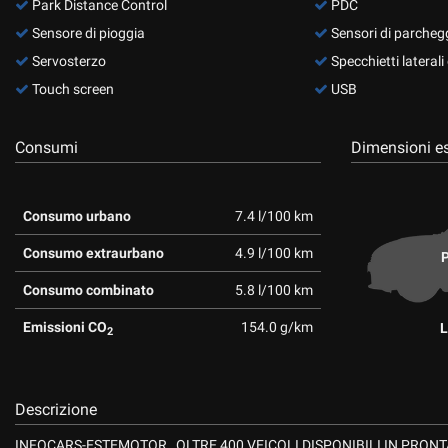
tta
Park Distance Control
PDC
ti
Sensore di pioggia
Sensori di parchegg
Servosterzo
Specchietti laterali e
Touch screen
USB
mpre
Cookie necessari
ilitato
Consumi
Dimensioni es
Cookie delle preferenze
Cookie per il miglioramento dell'esperienza utente
Consumo urbano
7.4 l/100 km
Consumo extraurbano
4.9 l/100 km
P
Cookie analitici
Consumo combinato
5.8 l/100 km
Cookie di marketing
Emissioni CO
154.0 g/km
L
2
Descrizione
INFOCARS-ESTEMOTOR , OLTRE 400 VEICOLI DISPONIBILI IN PRON