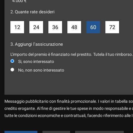
4.000 €
2.
Quante rate desideri
12
24
36
48
60
72
3.
Aggiungi l'assicurazione
L'importo del premio è finanziato nel prestito. Tutela il tuo rimborso
Si, sono interessato
No, non sono interessato
Messaggio pubblicitario con finalità promozionale. I valori in tabella so
credito erogante. Al fine di gestire le tue spese in modo responsabile e di
tutte le condizioni economiche e contrattuali, facendo riferimento alle