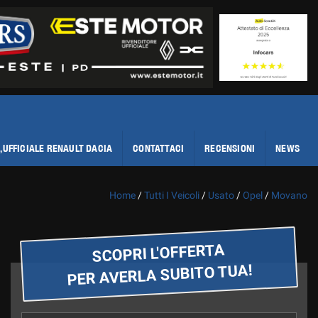
,UFFICIALE RENAULT DACIA
CONTATTACI
RECENSIONI
NEWS
Home
/
Tutti I Veicoli
/
Usato
/
Opel
/
Movano
SCOPRI L'OFFERTA
PER AVERLA SUBITO TUA!