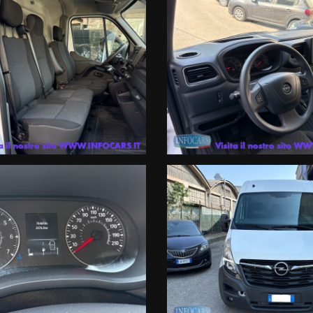
gio a breve termine .
ortale non rappresentano informazioni precontrattuali previste dal D.Lgs
i fornite dal Venditore prima che assumiate impegni.
 incongruenze, che non rappresentano impegno di acquisto
rni , in particolare in termini di tassi applicati (TAN e TAEG) e importo de
ase di istruttoria, o in caso di richiesta di un prodotto/importo/durata di