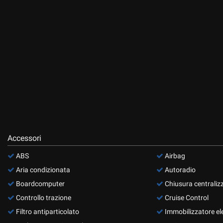
questi
strumenti
di
tracciamento
si
rimanda
alla
cookie
policy.
Puoi
rivedere
e
modificare
Accessori
le
tue
ABS
Airbag
scelte
in
Aria condizionata
Autoradio
qualsiasi
Boardcomputer
Chiusura centraliz
momento.
Controllo trazione
Cruise Control
Filtro antiparticolato
Immobilizzatore el