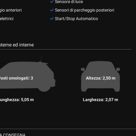
Sensore di luce
io anteriori
Sensori di parcheggio posteriori
lettrici
Start/Stop Automatico
terne ed interne
osti omologati: 3
Altezza: 2,50 m
unghezza: 5,05 m
Larghezza: 2,07 m
TA CONSEGNA .