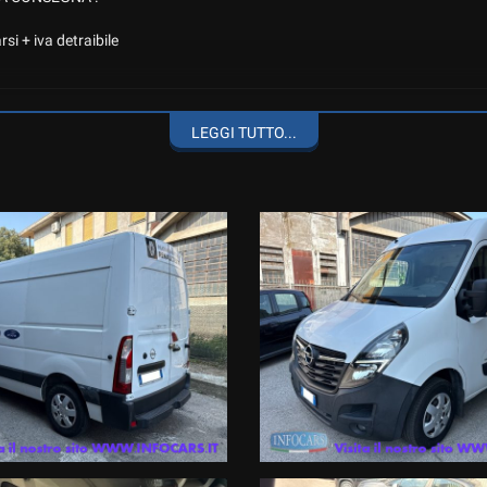
i + iva detraibile
TTO MEDIO, ACCESSORIATO CON RADIO TOUCH SCREEN, BLUETOOTH IN
LEGGI TUTTO...
 i marchi Renault e Dacia
 viene oscurata solo per la privacy del precedente proprietario ) ai nostri c
scrizione del mezzo che ci vuoi rientrare al numero diretto whatsapp 389
le migliori Società di Gestione certificate in Italia di 12 mesi ; estensi
e con zero anticipo e rate sino a 120 mesi ,
alli , atti vandalici , protezione del credito, Kasko finanziaria . Siamo iscr