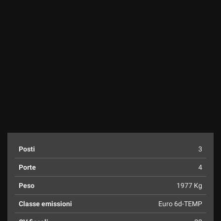
Posti
3
Porte
4
Peso
1977 Kg
Classe emissioni
Euro 6d-TEMP