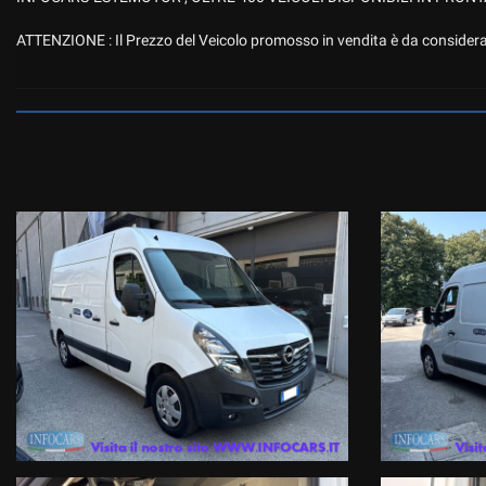
ATTENZIONE : Il Prezzo del Veicolo promosso in vendita è da considerars
VEICOLO PROPOSTO IN VERSIONE 2.3 TURBODIESEL DA 150 CV, TE
VETRI E SPECCHIETTI ELETTRICI, CLIMATIZZATORE.
Il veicolo è realmente disponibile presso le nostre 3 sedi di ESTE PD :
1- Viale dell’Industria 10
2- Via Atheste 38 A
3- Via Atheste 65 , rivenditore autorizzato ed officina specializzata per
Prenota il tuo test drive o chiedi informazioni o il numero di targa ( che
Tel. 042950330 oppure 0429603873 Mail info@infocars.it
Se hai un usato da permutare mandaci alcune foto con targa e breve de
immediata !
I NOSTRI SERVIZI COMPRENDONO :Garanzia legale di conformità gestita dal
compagnia Assicurativa a livello internazionale .
Finanziamenti con le primarie compagnie europee a tassi agevolati anch
Servizi assicurativi complementari ( Polizze KASKO , furto, incendio , crist