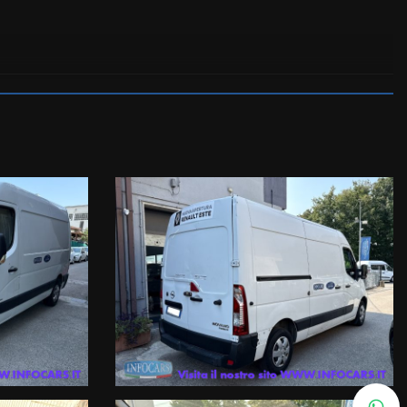
TEGRATO, SENSORI DI PARCHEGGIO ANTERIORI E POSTERIORI,
onsulenti ai seguenti numeri :
1644599, i nostri esperti ti risponderanno con una valutazione
one della Garanzia fino a 60 mesi a prezzi imbattibili con primaria
itti al RUI (registro intermediari assicurativi ) e IVASS.