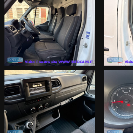
Officina Specializzata multimarca ed autorizzata Renault DACIA , noleg
ATTENZIONE: Le informazioni relative ai veicoli pubblicate in questo p
che dovrà essere completata da specifiche informazioni precontrattual
INFOCARS SRL declina ogni responsabilità per eventuali involontarie
Le condizioni economiche degli esempi finanziari provengono da Link este
valutazione del suo profilo finanziario effettuata dalla Finanziaria in f