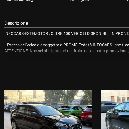
2
Descrizione
INFOCARS-ESTEMOTOR , OLTRE 400 VEICOLI DISPONIBILI IN PRON
Il Prezzo del Veicolo è soggetto a PROMO Fedeltà INFOCARS , che ti con
ATTENZIONE: Non sei obbligato ad usufruire della nostra promozione , 
IL PREZZO SENZA PROMOZIONE E' PARI AD EURO :8900
VETTURA MOTORIZZATA 1.5 BLUE HDI DA 130 CV, ALLESTIMENTO 
VOLANTE MULTIFUNZIONE.
Il veicolo è realmente disponibile presso le nostre 3 sedi di ESTE PD :
1- Viale dell’Industria 10
2- Via Atheste 38 A