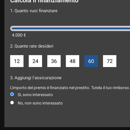
Calcola il finanziamento
1.
Quanto vuoi finanziare
4.000 €
2.
Quante rate desideri
12
24
36
48
60
72
3.
Aggiungi l'assicurazione
L'importo del premio è finanziato nel prestito. Tutela il tuo rimborso
Si, sono interessato
No, non sono interessato