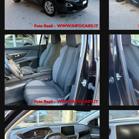
3- Via Atheste 65 , rivenditore autorizzato ed officina specializzata per
Prenota il tuo test drive o chiedi informazioni o il numero di targa ( che
Tel. 042950330 oppure 0429603873 Mail info@infocars.it
Se hai un usato da permutare mandaci alcune foto con targa e breve de
immediata !
I NOSTRI SERVIZI COMPRENDONO :Garanzia legale di conformità gestita dal
compagnia Assicurativa a livello internazionale .
Finanziamenti con le primarie compagnie europee a tassi agevolati anch
Servizi assicurativi complementari ( Polizze KASKO , furto, incendio , crist
Officina Specializzata multimarca ed autorizzata Renault DACIA , noleg
ATTENZIONE: Le informazioni relative ai veicoli pubblicate in questo p
che dovrà essere completata da specifiche informazioni precontrattual
INFOCARS SRL declina ogni responsabilità per eventuali involontarie
Le condizioni economiche degli esempi finanziari provengono da Link este
valutazione del suo profilo finanziario effettuata dalla Finanziaria in f