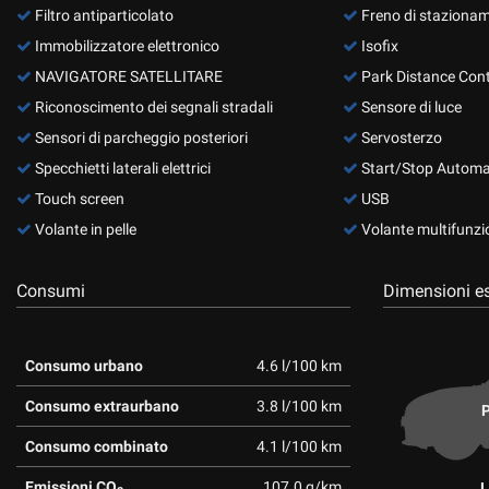
tta
Filtro antiparticolato
Freno di stazionam
ti
Immobilizzatore elettronico
Isofix
NAVIGATORE SATELLITARE
Park Distance Cont
Riconoscimento dei segnali stradali
Sensore di luce
mpre
Cookie necessari
ilitato
Sensori di parcheggio posteriori
Servosterzo
Specchietti laterali elettrici
Start/Stop Automa
Cookie delle preferenze
Touch screen
USB
Volante in pelle
Volante multifunzi
Cookie per il miglioramento dell'esperienza utente
Cookie analitici
Consumi
Dimensioni es
Cookie di marketing
Consumo urbano
4.6 l/100 km
Consumo extraurbano
3.8 l/100 km
P
Consumo combinato
4.1 l/100 km
Emissioni CO
107.0 g/km
L