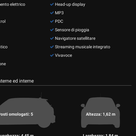
ento elettrico
Head-up display
MP3
rol
PDC
Sensore di pioggia
Navigatore satellitare
tico
Streaming musicale integrato
Vivavoce
one
terne ed interne
osti omologati: 5
Altezza: 1,62 m
unghezza: 4,45 m
Larghezza: 1,84 m