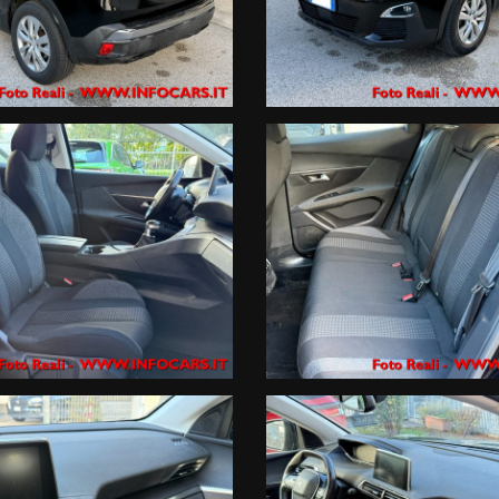
 i marchi Renault e Dacia
 viene oscurata solo per la privacy del precedente proprietario ) ai nostri c
scrizione del mezzo che ci vuoi rientrare al numero diretto whatsapp 389
le migliori Società di Gestione certificate in Italia di 12 mesi ; estensi
e con zero anticipo e rate sino a 120 mesi ,
alli , atti vandalici , protezione del credito, Kasko finanziaria . Siamo iscr
gio a breve termine .
ortale non rappresentano informazioni precontrattuali previste dal D.Lgs
i fornite dal Venditore prima che assumiate impegni.
 incongruenze, che non rappresentano impegno di acquisto
rni , in particolare in termini di tassi applicati (TAN e TAEG) e importo de
ase di istruttoria, o in caso di richiesta di un prodotto/importo/durata di