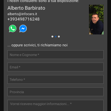
I nostri consulenti sono a tua disposizione:
Alberto Barbirato
Mau
alberto@infocars.it
maur
+393498716248
+39
... oppure scrivici, ti richiamiamo noi