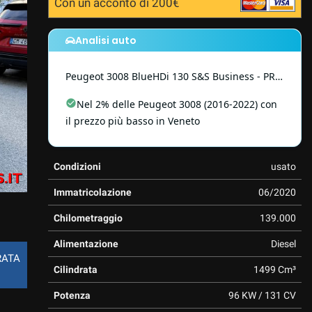
Con un acconto di 200€
Diego Roncolato
diego@infocars.it
Analisi auto
+393284795464
Peugeot
3008
BlueHDi 130 S&S Business - PROMO
Nel 2% delle Peugeot 3008 (2016-2022) con
il prezzo più basso in Veneto
Condizioni
usato
Immatricolazione
06/2020
Chilometraggio
139.000
Alimentazione
Diesel
RATA
Cilindrata
1499 Cm³
Potenza
96 KW / 131 CV