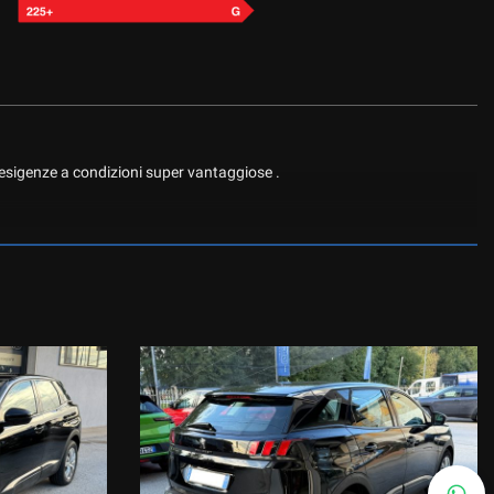
 esigenze a condizioni super vantaggiose .
GATORE SATELLITARE, CONNESSIONE BLUETOOTH, CRUISE CONTROL,