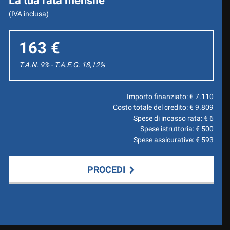
La tua rata mensile
(IVA inclusa)
163 €
T.A.N. 9% - T.A.E.G.
18,12
%
Importo finanziato: €
7.110
Costo totale del credito: €
9.809
Spese di incasso rata: €
6
Spese istruttoria: €
500
Spese assicurative: €
593
PROCEDI