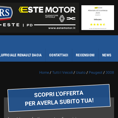
,UFFICIALE RENAULT DACIA
CONTATTACI
RECENSIONI
NEWS
Home
/
Tutti I Veicoli
/
Usato
/
Peugeot
/
3008
SCOPRI L'OFFERTA
PER AVERLA SUBITO TUA!