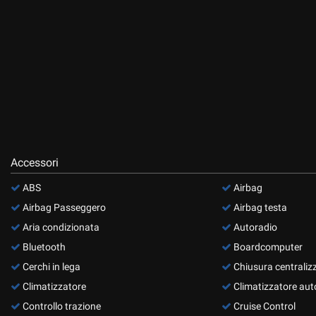
questi
strumenti
di
tracciamento
si
rimanda
alla
cookie
policy.
Puoi
rivedere
Accessori
e
modificare
ABS
Airbag
le
Airbag Passeggero
Airbag testa
tue
scelte
Aria condizionata
Autoradio
in
Bluetooth
Boardcomputer
qualsiasi
Cerchi in lega
Chiusura centraliz
momento.
Climatizzatore
Climatizzatore aut
Controllo trazione
Cruise Control