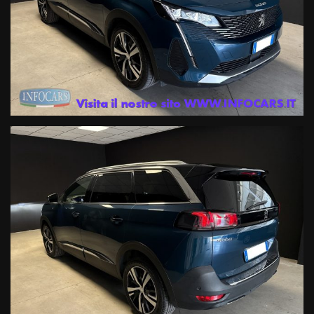
INFOTAINMENT CON SCHERMO TOUCH E NAVIGATORE 3D,
CONNETTIVITÀ APPLE CARPLAY E ANDROID AUTO,
CLIMATIZZATORE AUTOMATICO BI-ZONA, TETTO IN TINTA
CONTRASTO BLACK DIAMOND. MASSIMA SICUREZZA ALLA GUIDA
GRAZIE AI SISTEMI ADAS COMPLETI CON CRUISE CONTROL
ADATTIVO, LANE KEEPING ASSIST, ACTIVE SAFETY BRAKE,
SENSORI DI PARCHEGGIO ANTERIORI E POSTERIORI CON
RETROCAMERA A 180 GRADI, VETRI PRIVACY E MOLTO ALTRO.
Il veicolo è realmente disponibile presso le nostre 3 sedi di ESTE PD :
1- Viale dell’Industria 10
2- Via Atheste 38 A
3- Via Atheste 65 , rivenditore autorizzato ed officina specializzata
per i marchi Renault e Dacia
Prenota il tuo test drive o chiedi informazioni o il numero di targa (
che viene oscurata solo per la privacy del precedente proprietario )
ai nostri consulenti ai seguenti numeri :