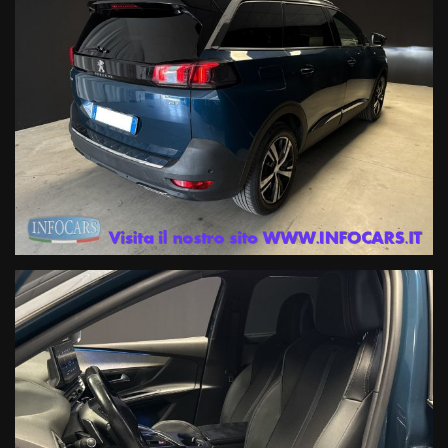
INFOCARS SRL declina ogni responsabilità per eventuali
involontarie incongruenze, che non rappresentano impegno di
acquisto
Le condizioni economiche degli esempi finanziari provengono da
Link esterni , in particolare in termini di tassi applicati (TAN e TAEG)
e importo delle rate mensili, potranno subire variazioni in funzione
della valutazione del suo profilo finanziario effettuata dalla
Finanziaria in fase di istruttoria, o in caso di richiesta di un
prodotto/importo/durata diverso o di adesione ad un prodotto
assicurativo facoltativo.