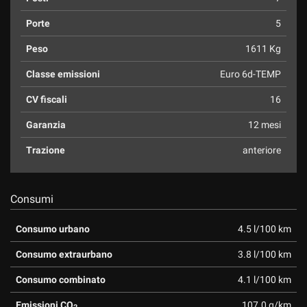
Porte
5
Peso
1611 Kg
Classe emissioni
Euro 6d-TEMP
CV fiscali
16
Garanzia
12 mesi
Trazione
anteriore
Consumi
Consumo urbano
4.5 l/100 km
Consumo extraurbano
3.8 l/100 km
Consumo combinato
4.1 l/100 km
Emissioni CO
107.0 g/km