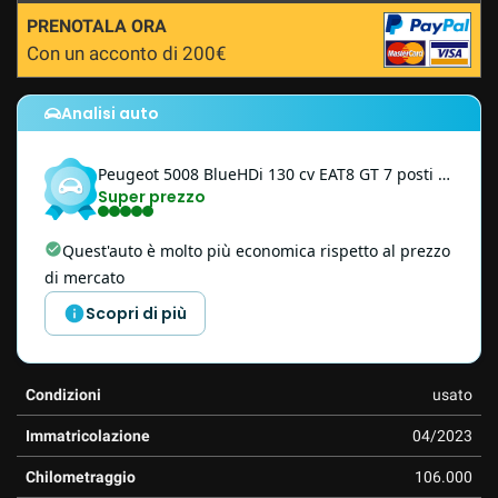
questi
PRENOTALA ORA
strumenti
Con un acconto di 200€
di
tracciamento
si
Analisi auto
rimanda
alla
Peugeot
5008
BlueHDi 130 cv EAT8 GT 7 posti - PROMO
cookie
Super prezzo
policy.
Puoi
rivedere
Quest'auto è molto più economica rispetto al prezzo
e
di mercato
modificare
le
Scopri di più
tue
scelte
in
Condizioni
usato
qualsiasi
momento.
Immatricolazione
04/2023
Chilometraggio
106.000