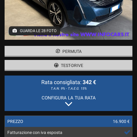
tracciamento
I NOSTRI SERVIZI
che
INTEGRATIVI
adottiamo
per
offrire
COMPRIAMO IL TUO USATO
GUARDA LE 28 FOTO
le
funzionalità
ESTEMOTOR ,UFFICIALE
e
RENAULT DACIA
svolgere
PERMUTA
le
attività
TEST-DRIVE
CONTATTACI
di
seguito
Rata consigliata:
342 €
descritte.
RECENSIONI
Per
T.A.N. 9% - T.A.E.G.
15%
ottenere
CONFIGURA LA TUA RATA
maggiori
NEWS
informazioni
sull'utilità
e
PREZZO
16.900 €
sul
funzionamento
Fatturazione con iva esposta
di