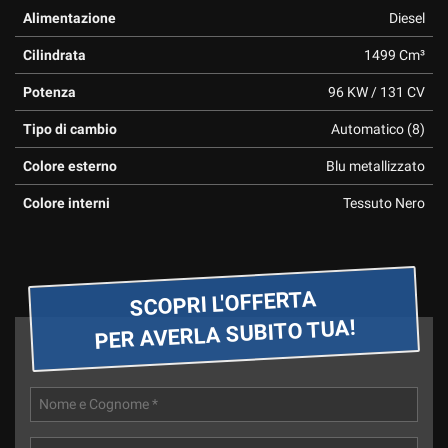
tta
Alimentazione
Diesel
ti
Cilindrata
1499 Cm³
mpre
Cookie necessari
Potenza
96 KW / 131 CV
ilitato
Tipo di cambio
Automatico (8)
Cookie delle preferenze
Colore esterno
Blu metallizzato
Cookie per il miglioramento dell'esperienza utente
Colore interni
Tessuto Nero
Cookie analitici
Cookie di marketing
SCOPRI L'OFFERTA
PER AVERLA SUBITO TUA!
Leggi
la
cookie
policy