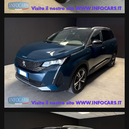
Tel. 042950330 oppure 0429603873 Mail info@infocars.it
Se hai un usato da permutare mandaci alcune foto con targa e
breve descrizione del mezzo che ci vuoi rientrare al numero diretto
whatsapp 3891644599, i nostri esperti ti risponderanno con una
valutazione immediata !
I NOSTRI SERVIZI COMPRENDONO :Garanzia legale di conformità
gestita dalle migliori Società di Gestione certificate in Italia di 12
mesi ; estensione della Garanzia fino a 60 mesi a prezzi imbattibili
con primaria compagnia Assicurativa a livello internazionale .
Finanziamenti con le primarie compagnie europee a tassi agevolati
anche con zero anticipo e rate sino a 120 mesi ,
Servizi assicurativi complementari ( Polizze KASKO , furto, incendio ,
cristalli , atti vandalici , protezione del credito, Kasko finanziaria .
Siamo iscritti al RUI (registro intermediari assicurativi ) e IVASS.
Officina Specializzata multimarca ed autorizzata Renault DACIA ,
noleggio a breve termine .
ATTENZIONE: Le informazioni relative ai veicoli pubblicate in questo
portale non rappresentano informazioni precontrattuali previste dal
D.Lgs. 21/2014, ma una semplice indicazione sommaria del veicolo
offerto, che dovrà essere completata da specifiche informazioni
precontrattuali fornite dal Venditore prima che assumiate impegni.