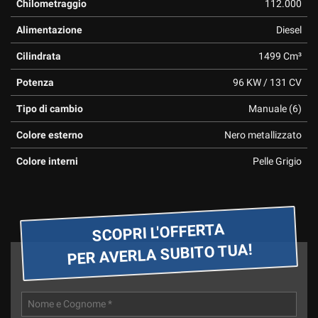
tta
Chilometraggio
112.000
ti
Alimentazione
Diesel
Cilindrata
1499 Cm³
mpre
Cookie necessari
ilitato
Potenza
96 KW / 131 CV
Cookie delle preferenze
Tipo di cambio
Manuale (6)
Colore esterno
Nero metallizzato
Cookie per il miglioramento dell'esperienza utente
Colore interni
Pelle Grigio
Cookie analitici
Cookie di marketing
SCOPRI L'OFFERTA
PER AVERLA SUBITO TUA!
Leggi
la
cookie
policy