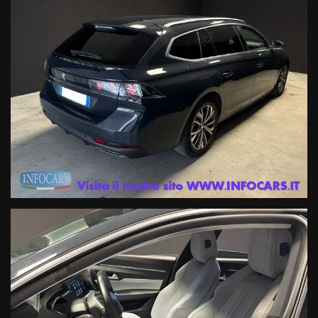
portale non rappresentano informazioni precontrattuali previste dal
D.Lgs. 21/2014, ma una semplice indicazione sommaria del veicolo
offerto, che dovrà essere completata da specifiche informazioni
precontrattuali fornite dal Venditore prima che assumiate impegni.
INFOCARS SRL declina ogni responsabilità per eventuali
involontarie incongruenze, che non rappresentano impegno di
acquisto
Le condizioni economiche degli esempi finanziari provengono da
Link esterni , in particolare in termini di tassi applicati (TAN e TAEG)
e importo delle rate mensili, potranno subire variazioni in funzione
della valutazione del suo profilo finanziario effettuata dalla
Finanziaria in fase di istruttoria, o in caso di richiesta di un
prodotto/importo/durata diverso o di adesione ad un prodotto
assicurativo facoltativo.