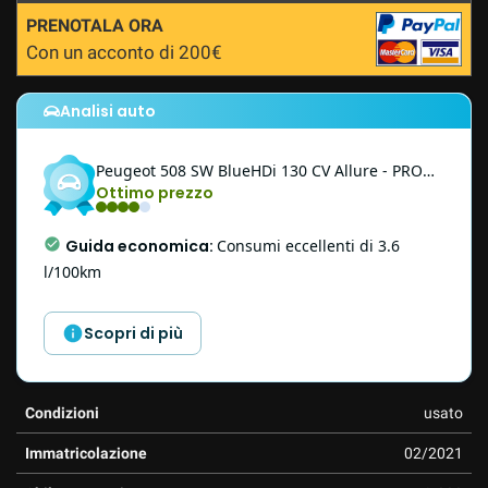
questi
PRENOTALA ORA
strumenti
Con un acconto di 200€
di
tracciamento
si
Analisi auto
rimanda
alla
Peugeot
508 SW
BlueHDi 130 CV Allure - PROMO
cookie
Ottimo prezzo
policy.
Puoi
rivedere
Guida economica
:
Consumi eccellenti di 3.6
e
l/100km
modificare
le
tue
Scopri di più
scelte
in
qualsiasi
Condizioni
usato
momento.
Immatricolazione
02/2021