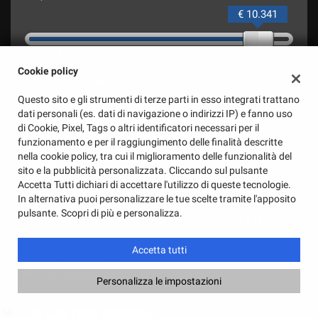
€ 10.341
4.000 €
11.490 €
Cookie policy
2.
Quante rate desideri
Questo sito e gli strumenti di terze parti in esso integrati trattano
dati personali (es. dati di navigazione o indirizzi IP) e fanno uso
12
24
36
48
60
di Cookie, Pixel, Tags o altri identificatori necessari per il
funzionamento e per il raggiungimento delle finalità descritte
72
nella cookie policy, tra cui il miglioramento delle funzionalità del
sito e la pubblicità personalizzata. Cliccando sul pulsante
Accetta Tutti dichiari di accettare l'utilizzo di queste tecnologie.
3.
Aggiungi l'assicurazione
In alternativa puoi personalizzare le tue scelte tramite l'apposito
pulsante. Scopri di più e personalizza.
L'importo del premio è finanziato nel prestito. Tutela il tuo
rimborso. Maggiori informazioni sulla polizza.
Accetta tutti
Si, sono interessato
No, non sono interessato
Personalizza le impostazioni
La tua rata mensile