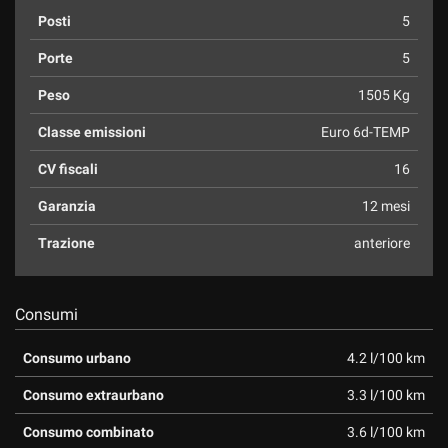
Posti
5
Porte
5
Peso
1505 Kg
Classe emissioni
Euro 6d-TEMP
CV fiscali
16
Garanzia
12 mesi
Trazione
anteriore
Consumi
Consumo urbano
4.2 l/100 km
Consumo extraurbano
3.3 l/100 km
Consumo combinato
3.6 l/100 km