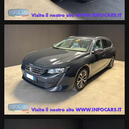
Prenota il tuo test drive o chiedi informazioni o il numero di targa (
che viene oscurata solo per la privacy del precedente proprietario )
ai nostri consulenti ai seguenti numeri :
Tel. 042950330 oppure 0429603873 Mail info@infocars.it
Se hai un usato da permutare mandaci alcune foto con targa e
breve descrizione del mezzo che ci vuoi rientrare al numero diretto
whatsapp 3891644599, i nostri esperti ti risponderanno con una
valutazione immediata !
I NOSTRI SERVIZI COMPRENDONO :Garanzia legale di conformità
gestita dalle migliori Società di Gestione certificate in Italia di 12
mesi ; estensione della Garanzia fino a 60 mesi a prezzi imbattibili
con primaria compagnia Assicurativa a livello internazionale .
Finanziamenti con le primarie compagnie europee a tassi agevolati
anche con zero anticipo e rate sino a 120 mesi ,
Servizi assicurativi complementari ( Polizze KASKO , furto, incendio ,
cristalli , atti vandalici , protezione del credito, Kasko finanziaria .
Siamo iscritti al RUI (registro intermediari assicurativi ) e IVASS.
Officina Specializzata multimarca ed autorizzata Renault DACIA ,
noleggio a breve termine .
ATTENZIONE: Le informazioni relative ai veicoli pubblicate in questo