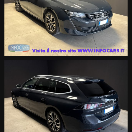
GRAZIE ALL'EFFICIENTE MOTORIZZAZIONE BLUEHDI.
ACCESSORIATA CON PEUGEOT I-COCKPIT, SISTEMA DI
INFOTAINMENT TOUCHSCREEN CON APPLE CARPLAY E ANDROID
AUTO, RADIO DAB, BLUETOOTH INTEGRATO, CERCHI IN LEGA DA
17 POLLICI, CLIMATIZZATORE AUTOMATICO BI-ZONA, INTERNI IN
PELLE, SUPPORTO LOMBARE ELETTRICO, SENSORI DI
PARCHEGGIO ANTERIORI E POSTERIORI CON RETROCAMERA
VISIOPARK 180 GRADI, SISTEMA KEYLESS START, CRUISE
CONTROL ADATTIVO, FRENATA D'EMERGENZA AUTOMATICA E
SISTEMA DI MANTENIMENTO DELLA CARREGGIATA, VETRI
PRIVACY.
Il veicolo è realmente disponibile presso le nostre 3 sedi di ESTE PD :
1- Viale dell’Industria 10
2- Via Atheste 38 A
3- Via Atheste 65 , rivenditore autorizzato ed officina specializzata
per i marchi Renault e Dacia