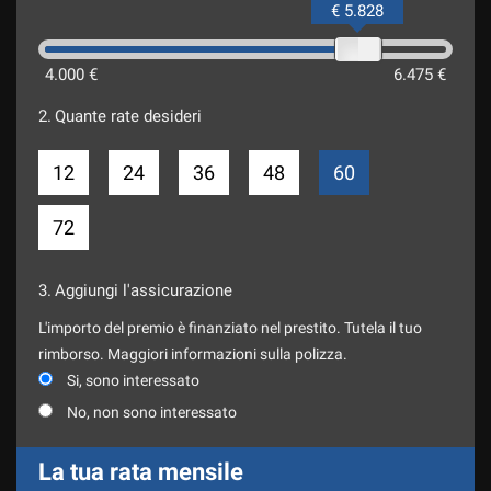
€ 5.828
4.000 €
6.475 €
2.
Quante rate desideri
12
24
36
48
60
72
3.
Aggiungi l'assicurazione
L'importo del premio è finanziato nel prestito. Tutela il tuo
rimborso. Maggiori informazioni sulla polizza.
Si, sono interessato
No, non sono interessato
La tua rata mensile