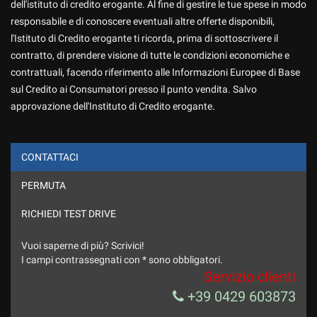
dell'istituto di credito erogante. Al fine di gestire le tue spese in modo
responsabile e di conoscere eventuali altre offerte disponibili,
l'Istituto di Credito erogante ti ricorda, prima di sottoscrivere il
contratto, di prendere visione di tutte le condizioni economiche e
contrattuali, facendo riferimento alle Informazioni Europee di Base
sul Credito ai Consumatori presso il punto vendita. Salvo
approvazione dell'Instituto di Credito erogante.
CONTATTACI
PERMUTA
ho letto ed accetto l'informativa privacy *
Acconsento al trattamento dei miei dati per finalità di
RICHIEDI TEST DRIVE
marketing
Vuoi saperne di più? Scrivici!
Invia la tua richiesta
I campi contrassegnati con * sono obbligatori.
Servizio clienti
+39 0429 603873