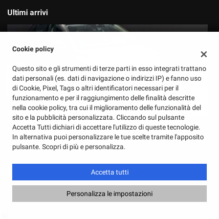
Ultimi arrivi
Cookie policy
Questo sito e gli strumenti di terze parti in esso integrati trattano
dati personali (es. dati di navigazione o indirizzi IP) e fanno uso
di Cookie, Pixel, Tags o altri identificatori necessari per il
funzionamento e per il raggiungimento delle finalità descritte
€ 15.490
€
nella cookie policy, tra cui il miglioramento delle funzionalità del
sito e la pubblicità personalizzata. Cliccando sul pulsante
ALFA ROMEO
Accetta Tutti dichiari di accettare l'utilizzo di queste tecnologie.
In alternativa puoi personalizzare le tue scelte tramite l'apposito
Stelvio 2.2 Turbodiesel 160 CV AT8 RWD Super Business
F
pulsante. Scopri di più e personalizza.
Accetta tutti
Personalizza le impostazioni