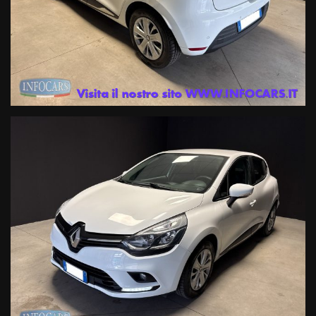
Servizi assicurativi complementari ( Polizze KASKO , furto, incendio ,
cristalli , atti vandalici , protezione del credito, Kasko finanziaria .
Siamo iscritti al RUI (registro intermediari assicurativi ) e IVASS.
Officina Specializzata multimarca ed autorizzata Renault DACIA ,
noleggio a breve termine .
ATTENZIONE: Le informazioni relative ai veicoli pubblicate in questo
portale non rappresentano informazioni precontrattuali previste dal
D.Lgs. 21/2014, ma una semplice indicazione sommaria del veicolo
offerto, che dovrà essere completata da specifiche informazioni
precontrattuali fornite dal Venditore prima che assumiate impegni.
INFOCARS SRL declina ogni responsabilità per eventuali
involontarie incongruenze, che non rappresentano impegno di
acquisto
Le condizioni economiche degli esempi finanziari provengono da
Link esterni , in particolare in termini di tassi applicati (TAN e TAEG)
e importo delle rate mensili, potranno subire variazioni in funzione
della valutazione del suo profilo finanziario effettuata dalla
Finanziaria in fase di istruttoria, o in caso di richiesta di un
prodotto/importo/durata diverso o di adesione ad un prodotto
assicurativo facoltativo.