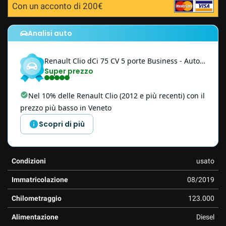
Con un acconto di 200€
questi
strumenti
di
Analisi auto
tracciamento
si
Renault
Clio
dCi 75 CV 5 porte Business - Autocarro N1 4 POSTI
rimanda
Super prezzo
alla
cookie
policy.
Nel 10% delle Renault Clio (2012 e più recenti) con il
Puoi
prezzo più basso in Veneto
rivedere
e
Scopri di più
modificare
le
tue
Condizioni
usato
scelte
in
Immatricolazione
08/2019
qualsiasi
momento.
Chilometraggio
123.000
Alimentazione
Diesel