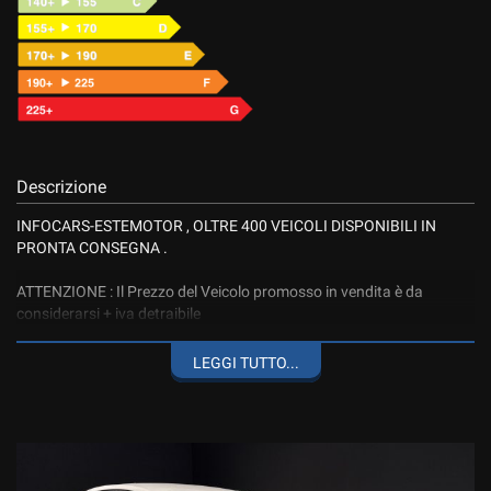
Descrizione
INFOCARS-ESTEMOTOR , OLTRE 400 VEICOLI DISPONIBILI IN
PRONTA CONSEGNA .
ATTENZIONE : Il Prezzo del Veicolo promosso in vendita è da
considerarsi + iva detraibile
LEGGI TUTTO...
VEICOLO IMMATRICOLATO AUTOCARRO.
MOTORE 1.5 BLUEDCI DA 75 CV, COMPLETO DI RADIO TOUCH
SCREEN, BLUETOOTH INTEGRATO, NAVIGATORE SATELLITARE,
CRUISE CONTROL, CLIMATIZZATORE, SENSORI DI PARCHEGGIO.
PREZZO + IVA.