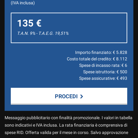
(IVA inclusa)
135 €
T.A.N. 9% - T.A.E.G.
19,51
%
Importo finanziato: €
5.828
Costo totale del credito: €
8.112
Spese di incasso rata: €
6
Spese istruttoria: €
500
Spese assicurative: €
493
PROCEDI
Contattaci
Messaggio pubblicitario con finalità promozionale. I valori in tabella
sono indicativi e IVA inclusa. La rata finanziaria è comprensiva di
spese RID. Offerta valida per il mese in corso. Salvo approvazione