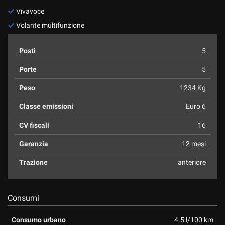
Vivavoce
Volante multifunzione
Posti
5
Porte
5
Peso
1234 Kg
Classe emissioni
Euro 6
CV fiscali
16
Garanzia
12 mesi
Trazione
anteriore
Consumi
Consumo urbano
4.5 l/100 km