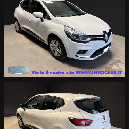
Il veicolo è realmente disponibile presso le nostre 3 sedi di ESTE PD :
1- Viale dell’Industria 10
2- Via Atheste 38 A
3- Via Atheste 65 , rivenditore autorizzato ed officina specializzata
per i marchi Renault e Dacia
Prenota il tuo test drive o chiedi informazioni o il numero di targa (
che viene oscurata solo per la privacy del precedente proprietario )
ai nostri consulenti ai seguenti numeri :
Tel. 042950330 oppure 0429603873 Mail info@infocars.it
Se hai un usato da permutare mandaci alcune foto con targa e
breve descrizione del mezzo che ci vuoi rientrare al numero diretto
whatsapp 3891644599, i nostri esperti ti risponderanno con una
valutazione immediata !
I NOSTRI SERVIZI COMPRENDONO :Garanzia legale di conformità
gestita dalle migliori Società di Gestione certificate in Italia di 12
mesi ; estensione della Garanzia fino a 60 mesi a prezzi imbattibili
con primaria compagnia Assicurativa a livello internazionale .
Finanziamenti con le primarie compagnie europee a tassi agevolati
anche con zero anticipo e rate sino a 120 mesi ,