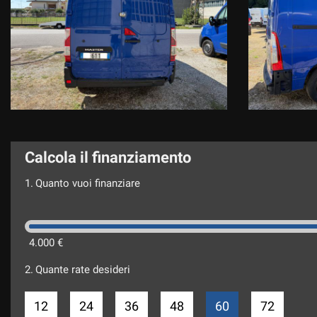
Calcola il finanziamento
1.
Quanto vuoi finanziare
4.000 €
2.
Quante rate desideri
12
24
36
48
60
72