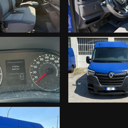
ENAULT DACIA VIA ATHESTE 65
30 E DALLE 14.30 ALLE 19,30
, MAURO SONO A TUA COMPLETA DISPOSIZIONE PER QUALSIASI INFORM
ortale non rappresentano informazioni precontrattuali previste dal D.Lgs
i fornite dal Venditore prima che assumiate impegni.
incongruenze, che non rappresentano in
rni , in particolare in termini di tassi applicati (TAN e TAEG) e importo de
ase di istruttoria, o in caso di richiesta di un prodotto/importo/durata di