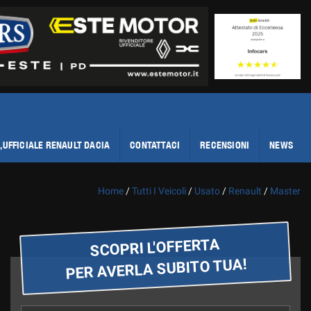
,UFFICIALE RENAULT DACIA
CONTATTACI
RECENSIONI
NEWS
Home
/
Tutti I Veicoli
/
Usato
/
Renault
/
Master
SCOPRI L'OFFERTA
PER AVERLA SUBITO TUA!