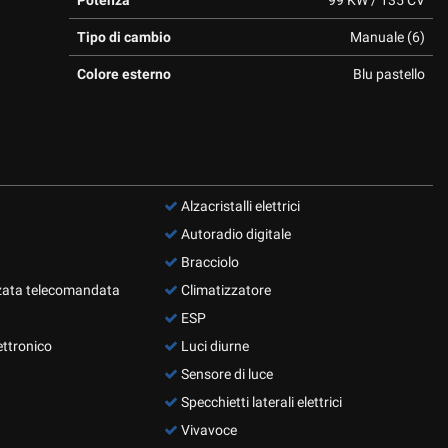
Potenza
99 KW / 135 CV
Tipo di cambio
Manuale (6)
Colore esterno
Blu pastello
Alzacristalli elettrici
Autoradio digitale
Bracciolo
zata telecomandata
Climatizzatore
ESP
ettronico
Luci diurne
Sensore di luce
Specchietti laterali elettrici
Vivavoce