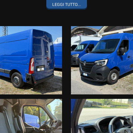
 NS SITO WWW.INFOCARS.IT
LEGGI TUTTO...
rative contattaci .
 del mezzo che ci vuoi rientrare , ti risponderemo entro 24 ore :
icolo ma non risponde a chiamate voce e non descrive il mezzo in vendit
rtificate in Italia gratuita;
à Assicurativa iscritta IVASS
ero anticipo e rate sino a 120 mesi , leasing operativi
alli , atti vandalici , protezione del credito . Siamo iscritti al RUI ( interm
mine , soccorso stradale
cato )
 è gradito preavviso )
RESSO LE NOSTRE SEDI DI ESTE PD ED E’ DI NOSTRA PROPRIETA’
RECEDENTE PROPRIETARIO . SE DESIDERI RICEVERE LA TARGA NON E
A STRADA STATALE 10 ( USCITA CASELLO MONSELICE O NOVENTA VICENT