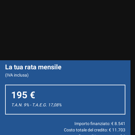
La tua rata mensile
(IVA inclusa)
195 €
T.A.N. 9% - T.A.E.G.
17,08
%
Importo finanziato: €
8.541
Costo totale del credito: €
11.703