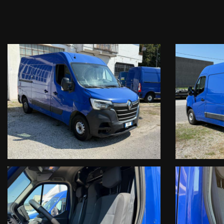
ATTENZIONE: CONTROLLA LA DISPONIBILITA IN TEMPO REALE SUL
Se desideri ricevere informazioni sul veicolo e sulle nostre offerte integ
Tel. 042950330 oppure 0429603873 ( digita interno 1)
Mail info@infocars.it
Se hai un usato da permutare mandaci foto con targa e breve descrizione
whatsapp 3891644599 ( attenzione questo numero valuta solo il tuo ve
I NOSTRI SERVIZI COMPRENDONO :
Garanzia legale di conformità gestita dalle migliori Società di Gestione ce
Garanzia Convenzionale Ulteriore estendibile fino a 48 mesi con Societ
Permuta usato con usato
Finanziamenti con le primarie compagnie europee a tassi agevolati con z
Servizi assicurativi complementari ( Polizze KASKO , furto, incendio , crist
Officina Specializzata , servizio auto sostitutiva , noleggio a breve ter
Consegna in un ora ( previo accordo precedente con il venditore incari
Arrivi in treno ? Ti veniamo a prendere presso la stazione di Monselice (
IL VEICOLO E’ REALMENTE DISPONIBILE PER LA PROVA SU STRADA P
LE TARGHE VENGONO OSCURATE PER GARANTIRE LA PRIVACY DEL P
- LE NOSTRE 3 SEDI SI TROVANO TUTTE AD ESTE ( PD ) , LUNGO L