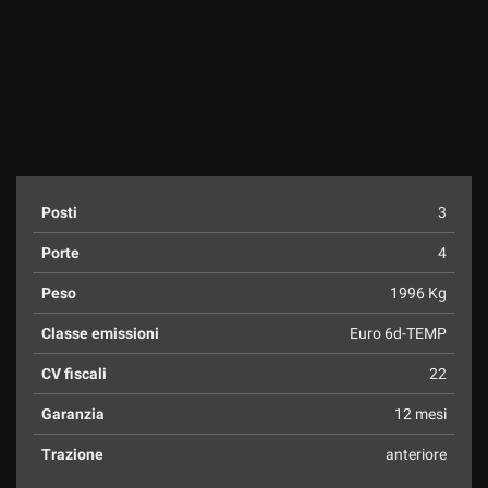
Posti
3
Porte
4
Peso
1996 Kg
Classe emissioni
Euro 6d-TEMP
CV fiscali
22
Garanzia
12 mesi
Trazione
anteriore