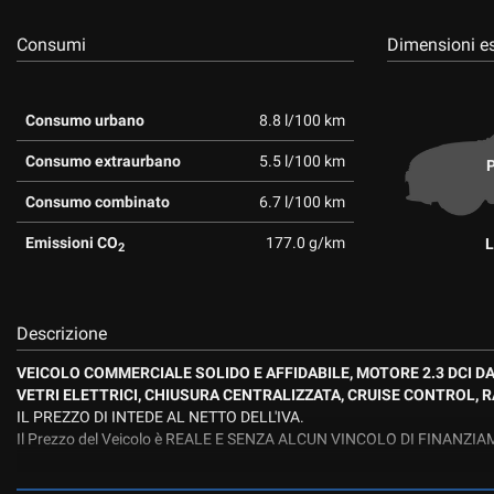
tta
ti
Consumi
Dimensioni es
mpre
Cookie necessari
Consumo urbano
8.8 l/100 km
ilitato
Consumo extraurbano
5.5 l/100 km
P
Cookie delle preferenze
Consumo combinato
6.7 l/100 km
Cookie per il miglioramento dell'esperienza utente
Emissioni CO
177.0 g/km
L
2
Cookie analitici
Descrizione
Cookie di marketing
VEICOLO COMMERCIALE SOLIDO E AFFIDABILE, MOTORE 2.3 DCI 
VETRI ELETTRICI, CHIUSURA CENTRALIZZATA, CRUISE CONTROL,
IL PREZZO DI INTEDE AL NETTO DELL'IVA.
Il Prezzo del Veicolo è REALE E SENZA ALCUN VINCOLO DI FINANZI
INFOCARS-ESTEMOTOR , dal 1977 LA NOSTRA MISSIONE E’ LA TUA M