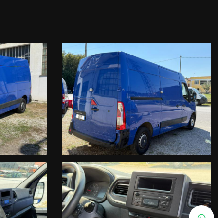
a )
ediari assicurativi ) e IVASS
SITARE A CHIEDERCELA VIA MAIL AD INFO@INFOCARS..IT
INA )