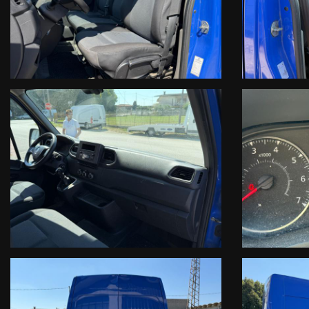
SEDE CENTRALE E OUTLET DIVISION : VIALE DELL’INDUSTRIA 10
FILIALE VIA ATHESTE 38 A
ESTEMOTOR RIVENDITORE UFFICIALE ED OFFICINA AUTORIZZATA R
I NOSTRI ORARI SONO DAL LUNEDI AL SABATO DALLE 09.00 ALLE 12.
CONTATTACI
CENTRALINO 0429 50330 OPPURE 0429 603873
I NOSTRI VENDITORI , ALBERTO , DIEGO , MASSIMO , GIANMARCO 
APPUNAMENTO ANCHE VIA MAIL A INFO@INFOCARS.IT.
ATTENZIONE: Le informazioni relative ai veicoli pubblicate in questo p
che dovrà essere completata da specifiche informazioni precontrattual
INFOCARS SRL declina ogni responsabilità per eventuali involontarie 
Le condizioni economiche degli esempi finanziari provengono da Link este
valutazione del suo profilo finanziario effettuata dalla Finanziaria in f