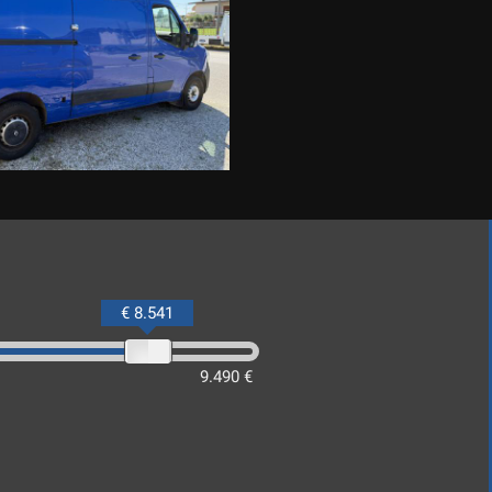
€ 8.541
9.490 €