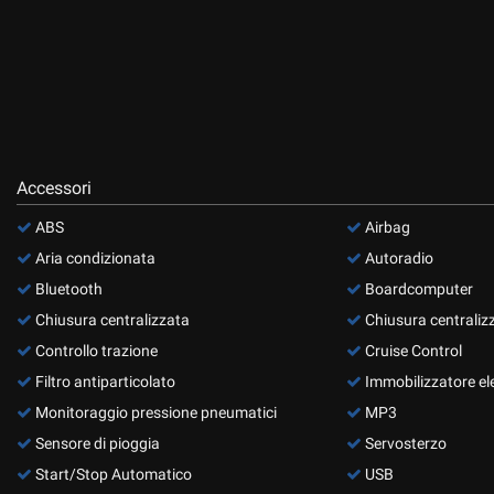
questi
strumenti
di
tracciamento
si
rimanda
alla
cookie
Accessori
policy.
Puoi
ABS
Airbag
rivedere
Aria condizionata
Autoradio
e
modificare
Bluetooth
Boardcomputer
le
Chiusura centralizzata
Chiusura centraliz
tue
Controllo trazione
Cruise Control
scelte
in
Filtro antiparticolato
Immobilizzatore el
qualsiasi
Monitoraggio pressione pneumatici
MP3
momento.
Sensore di pioggia
Servosterzo
Start/Stop Automatico
USB