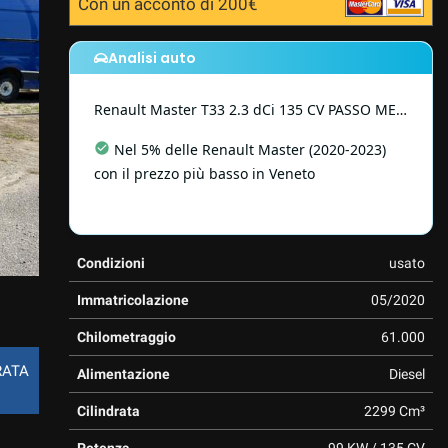
Con un acconto di 200€
Analisi auto
Renault
Master
T33 2.3 dCi 135 CV PASSO MEDIO
Ottimo chilometraggio
:
Chilometraggio
basso rispetto alle altre Renault Master simili
del 2020 .
Condizioni
usato
Immatricolazione
05/2020
Chilometraggio
61.000
RATA
Alimentazione
Diesel
Cilindrata
2299 Cm³