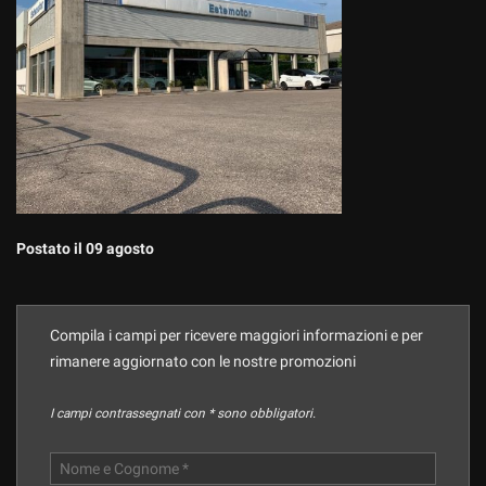
questi
strumenti
di
tracciamento
si
rimanda
alla
cookie
policy.
Puoi
rivedere
Postato il 09 agosto
e
modificare
le
tue
Compila i campi per ricevere maggiori informazioni e per
scelte
rimanere aggiornato con le nostre promozioni
in
qualsiasi
momento.
I campi contrassegnati con * sono obbligatori.