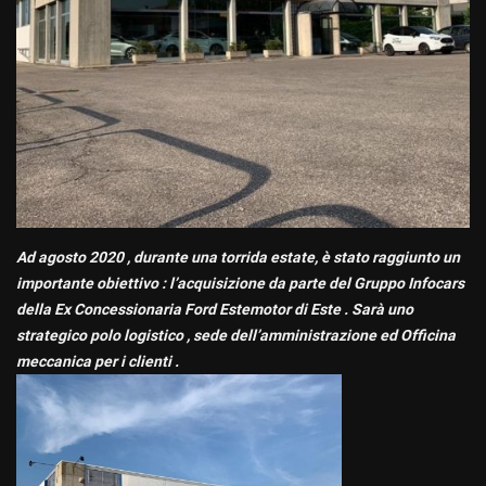
tracciamento
I NOSTRI SERVIZI
che
INTEGRATIVI
adottiamo
per
offrire
COMPRIAMO IL TUO USATO
le
funzionalità
ESTEMOTOR ,UFFICIALE
e
RENAULT DACIA
svolgere
le
attività
CONTATTACI
di
Ad agosto 2020 , durante una torrida estate, è stato raggiunto un
seguito
importante obiettivo : l’acquisizione da parte del Gruppo Infocars
descritte.
della Ex Concessionaria Ford Estemotor di Este . Sarà uno
RECENSIONI
Per
ottenere
strategico polo logistico , sede dell’amministrazione ed Officina
maggiori
meccanica per i clienti .
NEWS
informazioni
sull'utilità
e
sul
funzionamento
di