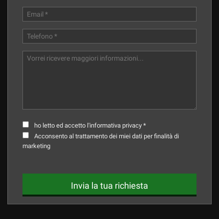
tta
ti
mpre
Cookie necessari
ilitato
Cookie delle preferenze
Cookie per il miglioramento dell'esperienza utente
Cookie analitici
ho letto ed accetto l'informativa privacy *
Acconsento al trattamento dei miei dati per finalità di
Cookie di marketing
marketing
Leggi
Invia la tua richiesta
la
cookie
policy