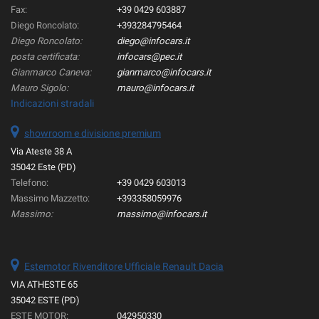
Fax:
+39 0429 603887
Diego Roncolato:
+393284795464
Diego Roncolato:
diego@infocars.it
posta certificata:
infocars@pec.it
Gianmarco Caneva:
gianmarco@infocars.it
Mauro Sigolo:
mauro@infocars.it
Indicazioni stradali
showroom e divisione premium
Via Ateste 38 A
35042 Este (PD)
Telefono:
+39 0429 603013
Massimo Mazzetto:
+393358059976
Massimo:
massimo@infocars.it
Estemotor Rivenditore Ufficiale Renault Dacia
VIA ATHESTE 65
35042 ESTE (PD)
ESTE MOTOR:
042950330