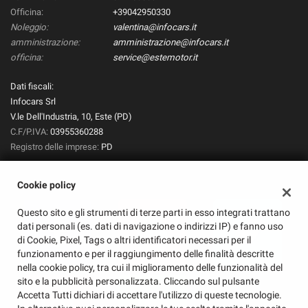
Officina:
+39042950330
Noleggio:
valentina@infocars.it
amministrazione:
amministrazione@infocars.it
officina:
service@estemotor.it
Dati fiscali:
Infocars Srl
V.le Dell'Industria, 10, Este (PD)
C.F/P.IVA:
03955360288
Registro delle imprese:
PD
Cookie policy
Questo sito e gli strumenti di terze parti in esso integrati trattano
dati personali (es. dati di navigazione o indirizzi IP) e fanno uso
di Cookie, Pixel, Tags o altri identificatori necessari per il
funzionamento e per il raggiungimento delle finalità descritte
nella cookie policy, tra cui il miglioramento delle funzionalità del
sito e la pubblicità personalizzata. Cliccando sul pulsante
Accetta Tutti dichiari di accettare l'utilizzo di queste tecnologie.