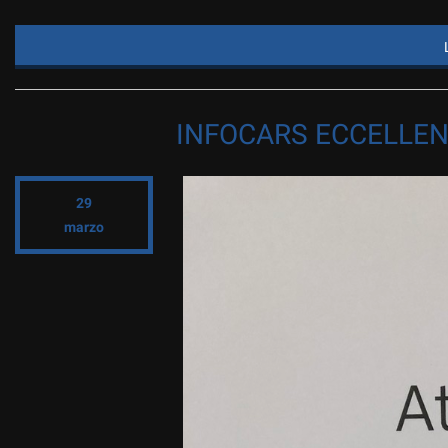
INFOCARS ECCELLEN
29
marzo