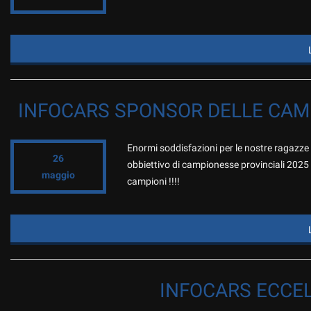
tracciamento
I NOSTRI SERVIZI
che
INTEGRATIVI
adottiamo
per
offrire
COMPRIAMO IL TUO USATO
le
funzionalità
ESTEMOTOR ,UFFICIALE
e
INFOCARS SPONSOR DELLE CAM
RENAULT DACIA
svolgere
le
attività
Enormi soddisfazioni per le nostre ragazze 
CONTATTACI
di
26
obbiettivo di campionesse provinciali 2025 
seguito
maggio
campioni !!!!
descritte.
RECENSIONI
Per
ottenere
maggiori
NEWS
informazioni
sull'utilità
e
sul
INFOCARS ECCE
funzionamento
di