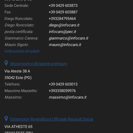
Sede Centrale:
+39 0429 603873
Fax:
+39 0429 603887
Diego Roncolato:
+393284795464
Diego Roncolato:
diego@infocars.it
posta certificata:
infocars@pec.it
Gianmarco Caneva:
gianmarco@infocars.it
Mauro Sigolo:
mauro@infocars.it
Indicazioni stradali
showroom e divisione premium
Via Ateste 38 A
35042 Este (PD)
Telefono:
+39 0429 603013
Massimo Mazzetto:
+393358059976
Massimo:
massimo@infocars.it
Estemotor Rivenditore Ufficiale Renault Dacia
VIA ATHESTE 65