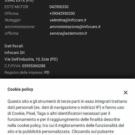
35042 ESTE (PD)
ESTE MOTOR:
042950330
Officina:
+39042950330
Noleggio:
valentina@infocars.it
amministrazione:
amministrazione@infocars.it
officina:
service@estemotor.it
Dati fiscali:
Infocars Srl
V.le Dell'Industria, 10, Este (PD)
C.F/P.IVA:
03955360288
Registro delle imprese:
PD
Cookie policy
Questo sito e gli strumenti di terze parti in esso integrati trattano
dati personali (es. dati di navigazione o indirizzi IP) e fanno uso
di Cookie, Pixel, Tags o altri identificatori necessari per il
funzionamento e per il raggiungimento delle finalità descritte
nella cookie policy, tra cui il miglioramento delle funzionalità del
sito e la pubblicità personalizzata. Cliccando sul pulsante