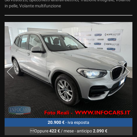
Salva
in pelle, Volante multifunzione
le
impostazioni
20.900 €
- iva esposta
Oppure
422 €
/ mese
-
anticipo
2.090 €