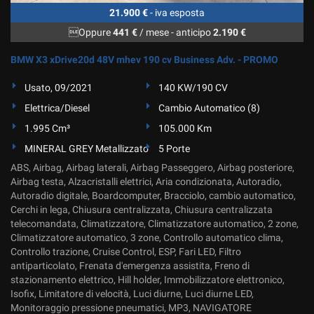
21.900 €
- iva esposta
Oppure
441 €
/ mese
-
anticipo
2.190 €
BMW X3 xDrive20d 48V mhev 190 cv Business Adv. - PROMO
Usato, 09/2021
140 KW/190 CV
Elettrica/Diesel
Cambio Automatico (8)
1.995 Cm³
105.000 Km
MINERAL GREY Metallizzato
5 Porte
ABS, Airbag, Airbag laterali, Airbag Passeggero, Airbag posteriore,
Airbag testa, Alzacristalli elettrici, Aria condizionata, Autoradio,
Autoradio digitale, Boardcomputer, Bracciolo, cambio automatico,
Cerchi in lega, Chiusura centralizzata, Chiusura centralizzata
telecomandata, Climatizzatore, Climatizzatore automatico, 2 zone,
Climatizzatore automatico, 3 zone, Controllo automatico clima,
Controllo trazione, Cruise Control, ESP, Fari LED, Filtro
antiparticolato, Frenata d'emergenza assistita, Freno di
stazionamento elettrico, Hill holder, Immobilizzatore elettronico,
Isofix, Limitatore di velocità, Luci diurne, Luci diurne LED,
Monitoraggio pressione pneumatici, MP3, NAVIGATORE