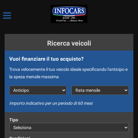
HOME
Le
tue
preferenze
LE NOSTRE OCCASIONI
di
consenso
Ricerca veicoli
CHI SIAMO
Il
seguente
Vuoi finanziare il tuo acquisto?
pannello
LE NOSTRE SEDI
ti
Trova velocemente il tuo veicolo ideale specificando l'anticipo e
consente
COME LAVORIAMO
la spesa mensile massima
di
esprimere
CI PRESENTIAMO
le
tue
SPONSOR
preferenze
Importo indicativo per un periodo di 60 mesi
di
DIVISIONE NOLEGGIO
consenso
Tipo
alle
DICONO DI NOI
tecnologie
di