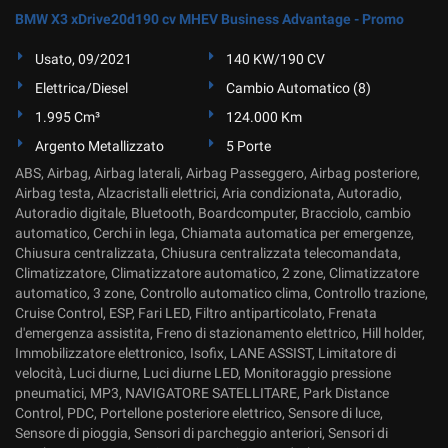
BMW X3 xDrive20d190 cv MHEV Business Advantage - Promo
Usato, 09/2021
140 KW/190 CV
Elettrica/Diesel
Cambio Automatico (8)
1.995 Cm³
124.000 Km
Argento Metallizzato
5 Porte
ABS, Airbag, Airbag laterali, Airbag Passeggero, Airbag posteriore,
Airbag testa, Alzacristalli elettrici, Aria condizionata, Autoradio,
Autoradio digitale, Bluetooth, Boardcomputer, Bracciolo, cambio
automatico, Cerchi in lega, Chiamata automatica per emergenze,
Chiusura centralizzata, Chiusura centralizzata telecomandata,
Climatizzatore, Climatizzatore automatico, 2 zone, Climatizzatore
automatico, 3 zone, Controllo automatico clima, Controllo trazione,
Cruise Control, ESP, Fari LED, Filtro antiparticolato, Frenata
d'emergenza assistita, Freno di stazionamento elettrico, Hill holder,
Immobilizzatore elettronico, Isofix, LANE ASSIST, Limitatore di
velocità, Luci diurne, Luci diurne LED, Monitoraggio pressione
pneumatici, MP3, NAVIGATORE SATELLITARE, Park Distance
Control, PDC, Portellone posteriore elettrico, Sensore di luce,
Sensore di pioggia, Sensori di parcheggio anteriori, Sensori di