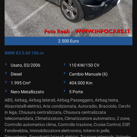
tta
ti
mpre
Cookie necessari
ilitato
2.500 Euro
Cookie delle preferenze
BMW X3 2.0d 150 cv
Cookie per il miglioramento dell'esperienza utente
Usato, 03/2006
110 KW/150 CV
Diesel
Cambio Manuale (6)
Cookie analitici
1.995 Cm³
404.000 Km
Cookie di marketing
Nero Metallizzato
5 Porte
ABS, Airbag, Airbag laterali, Airbag Passeggero, Airbag testa,
Alzacristalli elettrici, Aria condizionata, Autoradio, Bracciolo, Cerchi
Leggi
in lega, Chiusura centralizzata, Chiusura centralizzata
la
telecomandata, Climatizzatore, Climatizzatore automatico, 2 zone,
cookie
Controllo automatico clima, Controllo trazione, Cruise Control, ESP,
policy
Fendinebbia, Immobilizzatore elettronico, Interni in pelle,
Servosterzo, Specchietti laterali elettrici, Trazione integrale, Volante