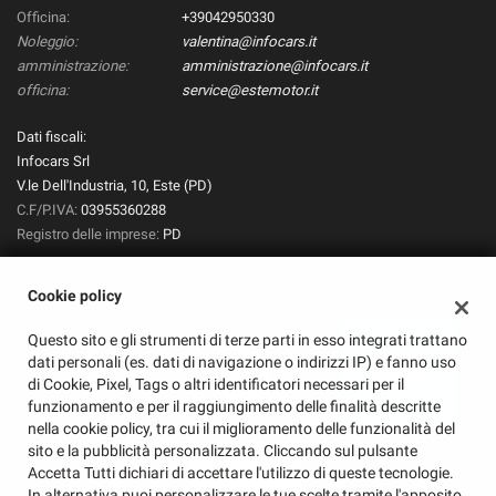
Officina:
+39042950330
Noleggio:
valentina@infocars.it
amministrazione:
amministrazione@infocars.it
officina:
service@estemotor.it
Dati fiscali:
Infocars Srl
V.le Dell'Industria, 10, Este (PD)
C.F/P.IVA:
03955360288
Registro delle imprese:
PD
Cookie policy
Questo sito e gli strumenti di terze parti in esso integrati trattano
dati personali (es. dati di navigazione o indirizzi IP) e fanno uso
di Cookie, Pixel, Tags o altri identificatori necessari per il
funzionamento e per il raggiungimento delle finalità descritte
nella cookie policy, tra cui il miglioramento delle funzionalità del
sito e la pubblicità personalizzata. Cliccando sul pulsante
Accetta Tutti dichiari di accettare l'utilizzo di queste tecnologie.
In alternativa puoi personalizzare le tue scelte tramite l'apposito