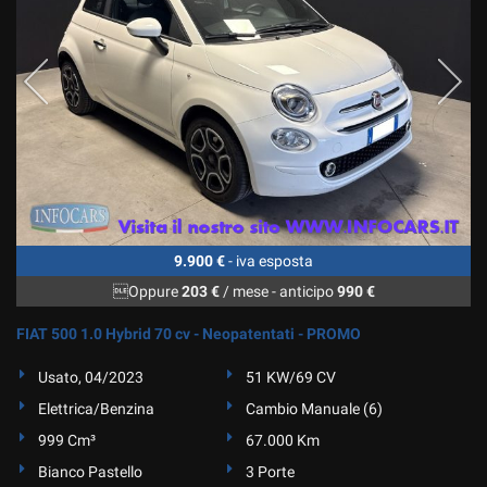
Salva
le
impostazioni
9.900 €
- iva esposta
Oppure
203 €
/ mese
-
anticipo
990 €
FIAT 500 1.0 Hybrid 70 cv - Neopatentati - PROMO
Usato, 04/2023
51 KW/69 CV
Elettrica/Benzina
Cambio Manuale (6)
999 Cm³
67.000 Km
Bianco Pastello
3 Porte