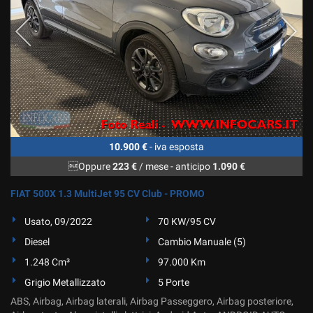
10.900 €
- iva esposta
Oppure
223 €
/ mese
-
anticipo
1.090 €
FIAT 500X 1.3 MultiJet 95 CV Club - PROMO
Usato, 09/2022
70 KW/95 CV
Diesel
Cambio Manuale (5)
1.248 Cm³
97.000 Km
Grigio Metallizzato
5 Porte
ABS, Airbag, Airbag laterali, Airbag Passeggero, Airbag posteriore,