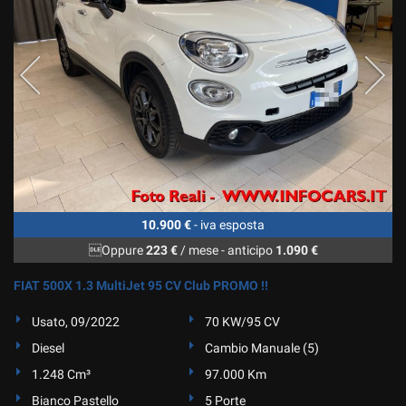
10.900 €
- iva esposta
Oppure
223 €
/ mese
-
anticipo
1.090 €
FIAT 500X 1.3 MultiJet 95 CV Club PROMO !!
Usato, 09/2022
70 KW/95 CV
Diesel
Cambio Manuale (5)
1.248 Cm³
97.000 Km
Bianco Pastello
5 Porte