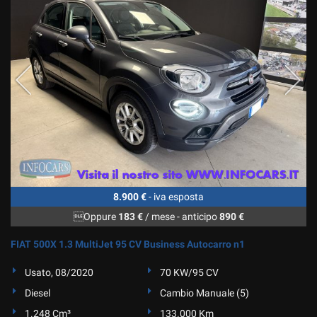
8.900 €
- iva esposta
Oppure
183 €
/ mese
-
anticipo
890 €
FIAT 500X 1.3 MultiJet 95 CV Business Autocarro n1
Usato, 08/2020
70 KW/95 CV
Diesel
Cambio Manuale (5)
1.248 Cm³
133.000 Km