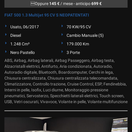
Oppure
145 €
/ mese
-
anticipo
699 €
FIAT 500 1.3 Multijet 95 CV S NEOPATENTATI
Usato, 06/2017
70 KW/95 CV
Diesel
Cambio Manuale (5)
1.248 Cm³
179.000 Km
Nero Pastello
3 Porte
ABS, Airbag, Airbag laterali, Airbag Passeggero, Airbag testa,
Alzacristalli elettrici, Antifurto, Aria condizionata, Autoradio,
Autoradio digitale, Bluetooth, Boardcomputer, Cerchi in lega,
Chiusura centralizzata, Chiusura centralizzata telecomandata,
Climatizzatore, Controllo trazione, Cruise Control, ESP, Fendinebbia,
Interni in pelle, Isofix, Luci diurne, Monitoraggio pressione
pneumatici, Servosterzo, Specchietti laterali elettrici, Touch screen,
USB, Vetri oscurati, Vivavoce, Volante in pelle, Volante multifunzione