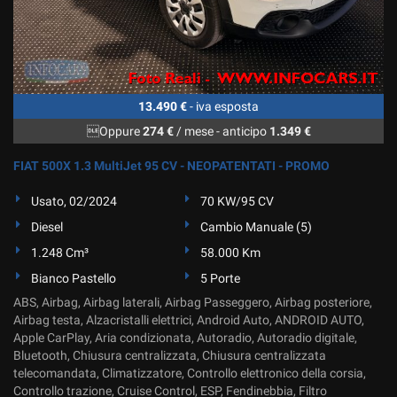
13.490 €
- iva esposta
Oppure
274 €
/ mese
-
anticipo
1.349 €
FIAT 500X 1.3 MultiJet 95 CV - NEOPATENTATI - PROMO
Usato, 02/2024
70 KW/95 CV
Diesel
Cambio Manuale (5)
1.248 Cm³
58.000 Km
Bianco Pastello
5 Porte
ABS, Airbag, Airbag laterali, Airbag Passeggero, Airbag posteriore,
Airbag testa, Alzacristalli elettrici, Android Auto, ANDROID AUTO,
Apple CarPlay, Aria condizionata, Autoradio, Autoradio digitale,
Bluetooth, Chiusura centralizzata, Chiusura centralizzata
telecomandata, Climatizzatore, Controllo elettronico della corsia,
Controllo trazione, Cruise Control, ESP, Fendinebbia, Filtro