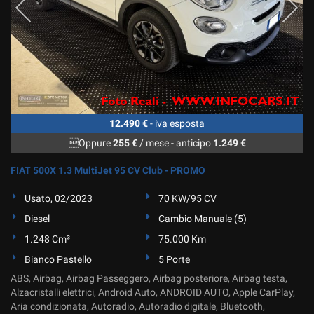
12.490 €
- iva esposta
Oppure
255 €
/ mese
-
anticipo
1.249 €
FIAT 500X 1.3 MultiJet 95 CV Club - PROMO
Usato, 02/2023
70 KW/95 CV
Diesel
Cambio Manuale (5)
1.248 Cm³
75.000 Km
Bianco Pastello
5 Porte
ABS, Airbag, Airbag Passeggero, Airbag posteriore, Airbag testa,
Alzacristalli elettrici, Android Auto, ANDROID AUTO, Apple CarPlay,
Aria condizionata, Autoradio, Autoradio digitale, Bluetooth,