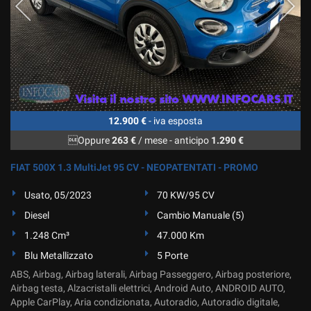
12.900 €
- iva esposta
Oppure
263 €
/ mese
-
anticipo
1.290 €
FIAT 500X 1.3 MultiJet 95 CV - NEOPATENTATI - PROMO
Usato, 05/2023
70 KW/95 CV
Diesel
Cambio Manuale (5)
1.248 Cm³
47.000 Km
Blu Metallizzato
5 Porte
ABS, Airbag, Airbag laterali, Airbag Passeggero, Airbag posteriore,
Airbag testa, Alzacristalli elettrici, Android Auto, ANDROID AUTO,
Apple CarPlay, Aria condizionata, Autoradio, Autoradio digitale,