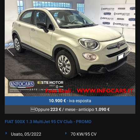
10.900 €
- iva esposta
Oppure
223 €
/ mese
-
anticipo
1.090 €
FIAT 500X 1.3 MultiJet 95 CV Club - PROMO
Usato, 05/2022
70 KW/95 CV