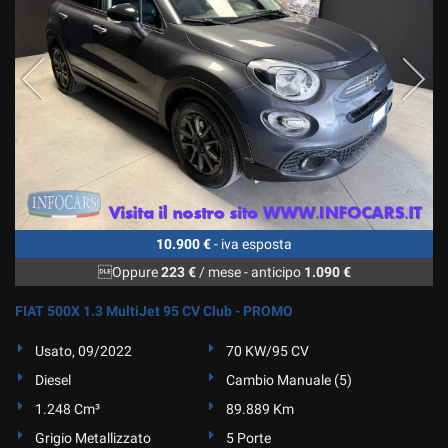
10.900 €
- iva esposta
Oppure
223 €
/ mese
-
anticipo
1.090 €
FIAT 500X 1.3 MultiJet 95 CV Club - PROMO
Usato, 09/2022
70 KW/95 CV
Diesel
Cambio Manuale (5)
1.248 Cm³
89.889 Km
Grigio Metallizzato
5 Porte