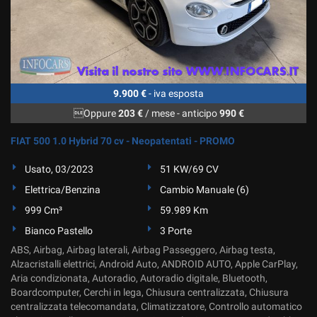
9.900 €
- iva esposta
Oppure
203 €
/ mese
-
anticipo
990 €
FIAT 500 1.0 Hybrid 70 cv - Neopatentati - PROMO
Usato, 03/2023
51 KW/69 CV
Elettrica/Benzina
Cambio Manuale (6)
999 Cm³
59.989 Km
Bianco Pastello
3 Porte
ABS, Airbag, Airbag laterali, Airbag Passeggero, Airbag testa,
Alzacristalli elettrici, Android Auto, ANDROID AUTO, Apple CarPlay,
Aria condizionata, Autoradio, Autoradio digitale, Bluetooth,
Boardcomputer, Cerchi in lega, Chiusura centralizzata, Chiusura
centralizzata telecomandata, Climatizzatore, Controllo automatico