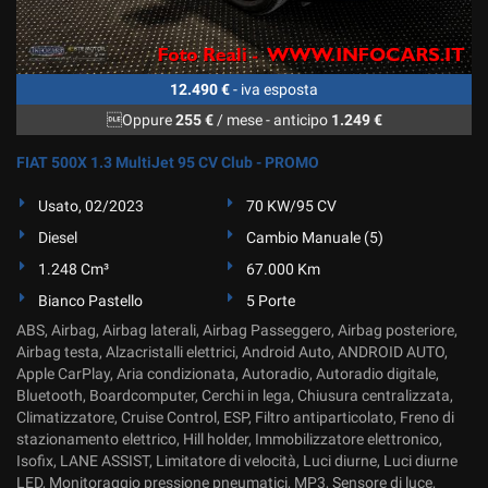
12.490 €
- iva esposta
Oppure
255 €
/ mese
-
anticipo
1.249 €
FIAT 500X 1.3 MultiJet 95 CV Club - PROMO
Usato, 02/2023
70 KW/95 CV
Diesel
Cambio Manuale (5)
1.248 Cm³
67.000 Km
Bianco Pastello
5 Porte
ABS, Airbag, Airbag laterali, Airbag Passeggero, Airbag posteriore,
Airbag testa, Alzacristalli elettrici, Android Auto, ANDROID AUTO,
Apple CarPlay, Aria condizionata, Autoradio, Autoradio digitale,
Bluetooth, Boardcomputer, Cerchi in lega, Chiusura centralizzata,
Climatizzatore, Cruise Control, ESP, Filtro antiparticolato, Freno di
stazionamento elettrico, Hill holder, Immobilizzatore elettronico,
Isofix, LANE ASSIST, Limitatore di velocità, Luci diurne, Luci diurne
LED, Monitoraggio pressione pneumatici, MP3, Sensore di luce,