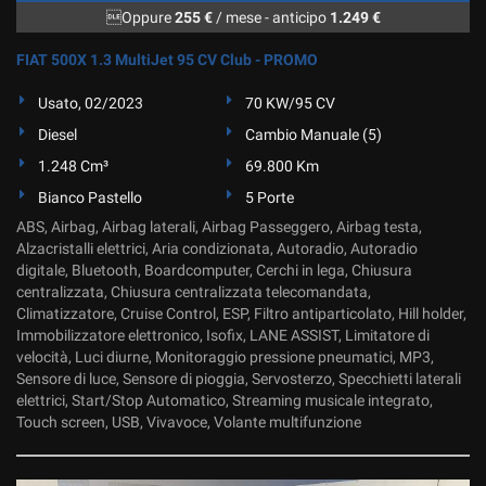
Oppure
255 €
/ mese
-
anticipo
1.249 €
FIAT 500X 1.3 MultiJet 95 CV Club - PROMO
Usato, 02/2023
70 KW/95 CV
Diesel
Cambio Manuale (5)
1.248 Cm³
69.800 Km
Bianco Pastello
5 Porte
ABS, Airbag, Airbag laterali, Airbag Passeggero, Airbag testa,
Alzacristalli elettrici, Aria condizionata, Autoradio, Autoradio
digitale, Bluetooth, Boardcomputer, Cerchi in lega, Chiusura
centralizzata, Chiusura centralizzata telecomandata,
Climatizzatore, Cruise Control, ESP, Filtro antiparticolato, Hill holder,
Immobilizzatore elettronico, Isofix, LANE ASSIST, Limitatore di
velocità, Luci diurne, Monitoraggio pressione pneumatici, MP3,
Sensore di luce, Sensore di pioggia, Servosterzo, Specchietti laterali
elettrici, Start/Stop Automatico, Streaming musicale integrato,
Touch screen, USB, Vivavoce, Volante multifunzione