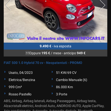
9.490 €
- iva esposta
Oppure
195 €
/ mese
-
anticipo
949 €
FIAT 500 1.0 Hybrid 70 cv - Neopatentati - PROMO
Usato, 04/2023
51 KW/69 CV
Elettrica/Benzina
Cambio Manuale (6)
999 Cm³
86.000 Km
Rosso Pastello
3 Porte
ABS, Airbag, Airbag laterali, Airbag Passeggero, Airbag testa,
Alzacristalli elettrici, Android Auto, ANDROID AUTO, Apple CarPlay,
Aria condizionata, Autoradio, Autoradio digitale, Bluetooth,