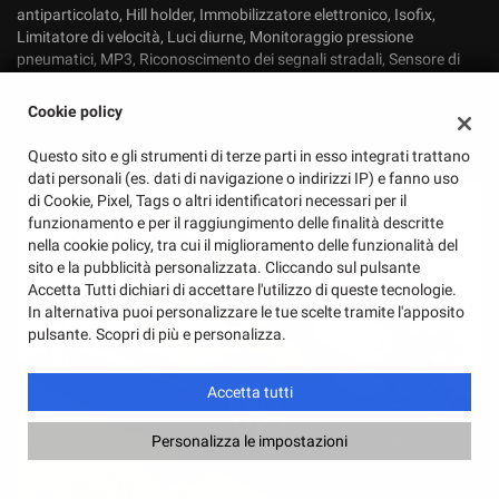
antiparticolato, Hill holder, Immobilizzatore elettronico, Isofix,
Limitatore di velocità, Luci diurne, Monitoraggio pressione
pneumatici, MP3, Riconoscimento dei segnali stradali, Sensore di
luce, Sensore di pioggia, Servosterzo, Specchietti laterali elettrici,
Start/Stop Automatico, Streaming musicale integrato, Touch
Cookie policy
screen, USB, Vivavoce, Volante in pelle, Volante multifunzione
Questo sito e gli strumenti di terze parti in esso integrati trattano
dati personali (es. dati di navigazione o indirizzi IP) e fanno uso
di Cookie, Pixel, Tags o altri identificatori necessari per il
funzionamento e per il raggiungimento delle finalità descritte
nella cookie policy, tra cui il miglioramento delle funzionalità del
sito e la pubblicità personalizzata. Cliccando sul pulsante
Accetta Tutti dichiari di accettare l'utilizzo di queste tecnologie.
In alternativa puoi personalizzare le tue scelte tramite l'apposito
pulsante. Scopri di più e personalizza.
Accetta tutti
Personalizza le impostazioni