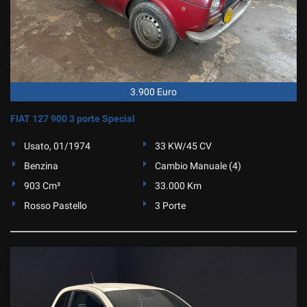
tta
ti
mpre
Cookie necessari
ilitato
3.900 Euro
Cookie delle preferenze
FIAT 127 900 3 porte Special
Cookie per il miglioramento dell'esperienza utente
Usato, 01/1974
33 KW/45 CV
Benzina
Cambio Manuale (4)
Cookie analitici
903 Cm³
33.000 Km
Cookie di marketing
Rosso Pastello
3 Porte
Leggi
la
cookie
policy