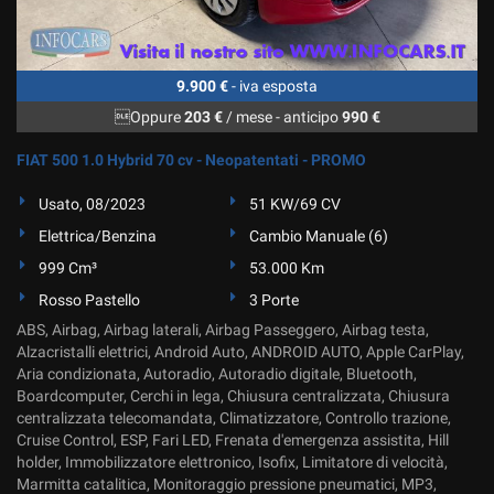
9.900 €
- iva esposta
Oppure
203 €
/ mese
-
anticipo
990 €
FIAT 500 1.0 Hybrid 70 cv - Neopatentati - PROMO
Usato, 08/2023
51 KW/69 CV
Elettrica/Benzina
Cambio Manuale (6)
999 Cm³
53.000 Km
Rosso Pastello
3 Porte
ABS, Airbag, Airbag laterali, Airbag Passeggero, Airbag testa,
Alzacristalli elettrici, Android Auto, ANDROID AUTO, Apple CarPlay,
Aria condizionata, Autoradio, Autoradio digitale, Bluetooth,
Boardcomputer, Cerchi in lega, Chiusura centralizzata, Chiusura
centralizzata telecomandata, Climatizzatore, Controllo trazione,
Cruise Control, ESP, Fari LED, Frenata d'emergenza assistita, Hill
holder, Immobilizzatore elettronico, Isofix, Limitatore di velocità,
Marmitta catalitica, Monitoraggio pressione pneumatici, MP3,