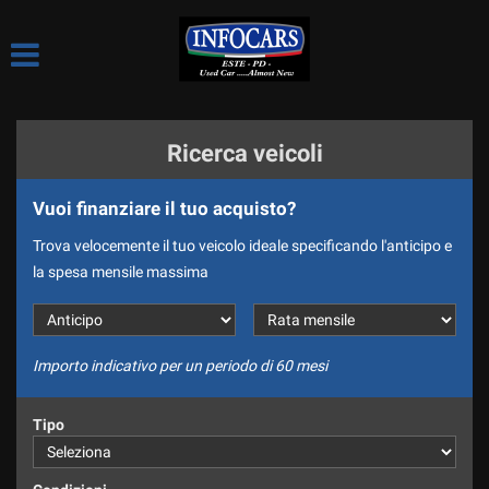
HOME
Le
tue
preferenze
LE NOSTRE OCCASIONI
di
consenso
Ricerca veicoli
CHI SIAMO
Il
seguente
Vuoi finanziare il tuo acquisto?
pannello
LE NOSTRE SEDI
ti
Trova velocemente il tuo veicolo ideale specificando l'anticipo e
consente
COME LAVORIAMO
la spesa mensile massima
di
esprimere
CI PRESENTIAMO
le
tue
SPONSOR
preferenze
Importo indicativo per un periodo di 60 mesi
di
DIVISIONE NOLEGGIO
consenso
Tipo
alle
DICONO DI NOI
tecnologie
di