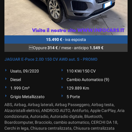
tta
ti
mpre
Cookie necessari
ilitato
15.490 €
- iva esposta
Cookie delle preferenze
Oppure
314 €
/ mese
-
anticipo
1.549 €
Cookie per il miglioramento dell'esperienza utente
JAGUAR E-Pace 2.0D 150 CV AWD aut. S - PROMO
Usato, 09/2020
110 KW/150 CV
Cookie analitici
Diesel
Cambio Automatico (9)
Cookie di marketing
1.999 Cm³
129.889 Km
Grigio Metallizzato
5 Porte
ABS, Airbag, Airbag laterali, Airbag Passeggero, Airbag testa,
Leggi
Alzacristalli elettrici, ANDROID AUTO, Antifurto, Apple CarPlay, Aria
la
condizionata, Autoradio, Autoradio digitale, Bluetooth,
cookie
Boardcomputer, Bracciolo, cambio automatico, CERCHI DA 18,
policy
Cerchi in lega, Chiusura centralizzata, Chiusura centralizzata