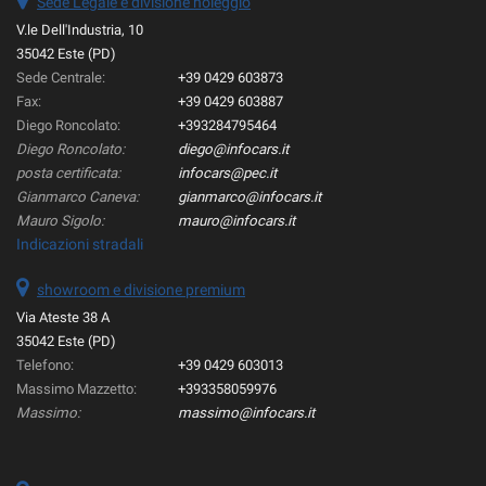
Sede Legale e divisione noleggio
V.le Dell'Industria, 10
35042 Este (PD)
Sede Centrale:
+39 0429 603873
Fax:
+39 0429 603887
Diego Roncolato:
+393284795464
Diego Roncolato:
diego@infocars.it
posta certificata:
infocars@pec.it
Gianmarco Caneva:
gianmarco@infocars.it
Mauro Sigolo:
mauro@infocars.it
Indicazioni stradali
showroom e divisione premium
Via Ateste 38 A
35042 Este (PD)
Telefono:
+39 0429 603013
Massimo Mazzetto:
+393358059976
Massimo:
massimo@infocars.it