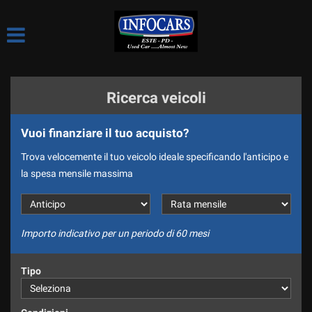
HOME
Le
tue
preferenze
LE NOSTRE OCCASIONI
di
consenso
Ricerca veicoli
CHI SIAMO
Il
seguente
Vuoi finanziare il tuo acquisto?
pannello
LE NOSTRE SEDI
ti
Trova velocemente il tuo veicolo ideale specificando l'anticipo e
consente
COME LAVORIAMO
la spesa mensile massima
di
esprimere
CI PRESENTIAMO
le
tue
SPONSOR
preferenze
Importo indicativo per un periodo di 60 mesi
di
DIVISIONE NOLEGGIO
consenso
Tipo
alle
DICONO DI NOI
tecnologie
di