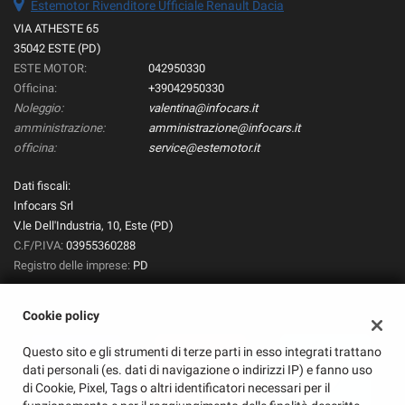
Estemotor Rivenditore Ufficiale Renault Dacia
VIA ATHESTE 65
35042 ESTE (PD)
ESTE MOTOR:
042950330
Officina:
+39042950330
Noleggio:
valentina@infocars.it
amministrazione:
amministrazione@infocars.it
officina:
service@estemotor.it
Dati fiscali:
Infocars Srl
V.le Dell'Industria, 10, Este (PD)
C.F/P.IVA:
03955360288
Registro delle imprese:
PD
Cookie policy
Questo sito e gli strumenti di terze parti in esso integrati trattano
dati personali (es. dati di navigazione o indirizzi IP) e fanno uso
di Cookie, Pixel, Tags o altri identificatori necessari per il