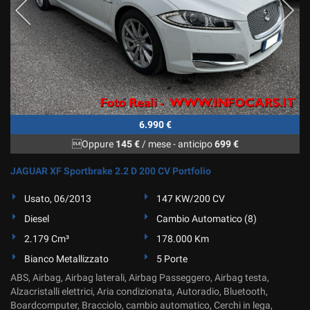
6.990 €
Oppure
145 €
/ mese
-
anticipo
699 €
JAGUAR XF Sportbrake 2.2 D 200 CV Portfolio
Usato, 06/2013
147 KW/200 CV
Diesel
Cambio Automatico (8)
2.179 Cm³
178.000 Km
Bianco Metallizzato
5 Porte
ABS, Airbag, Airbag laterali, Airbag Passeggero, Airbag testa,
Alzacristalli elettrici, Aria condizionata, Autoradio, Bluetooth,
Boardcomputer, Bracciolo, cambio automatico, Cerchi in lega,