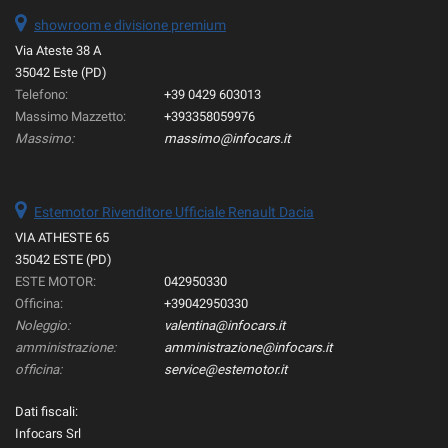
showroom e divisione premium
Via Ateste 38 A
35042 Este (PD)
Telefono:
+39 0429 603013
Massimo Mazzetto:
+393358059976
Massimo:
massimo@infocars.it
Estemotor Rivenditore Ufficiale Renault Dacia
VIA ATHESTE 65
35042 ESTE (PD)
ESTE MOTOR:
042950330
Officina:
+39042950330
Noleggio:
valentina@infocars.it
amministrazione:
amministrazione@infocars.it
officina:
service@estemotor.it
Dati fiscali:
Infocars Srl