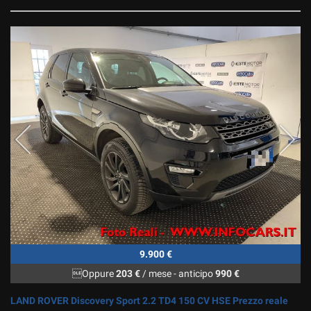
9.900 €
Oppure
203 €
/ mese
-
anticipo
990 €
LAND ROVER Discovery Sport 2.2 TD4 150 CV HSE Prezzo reale