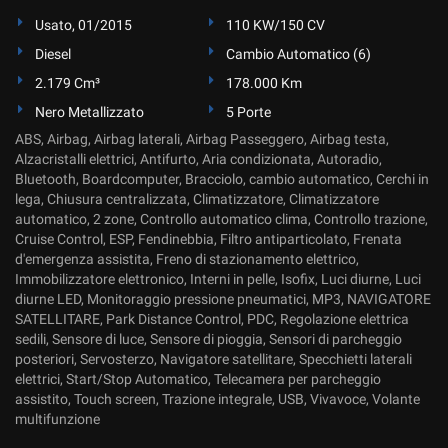
Usato, 01/2015
110 KW/150 CV
Diesel
Cambio Automatico (6)
2.179 Cm³
178.000 Km
Nero Metallizzato
5 Porte
ABS, Airbag, Airbag laterali, Airbag Passeggero, Airbag testa,
Alzacristalli elettrici, Antifurto, Aria condizionata, Autoradio,
Bluetooth, Boardcomputer, Bracciolo, cambio automatico, Cerchi in
lega, Chiusura centralizzata, Climatizzatore, Climatizzatore
automatico, 2 zone, Controllo automatico clima, Controllo trazione,
Cruise Control, ESP, Fendinebbia, Filtro antiparticolato, Frenata
d'emergenza assistita, Freno di stazionamento elettrico,
Immobilizzatore elettronico, Interni in pelle, Isofix, Luci diurne, Luci
diurne LED, Monitoraggio pressione pneumatici, MP3, NAVIGATORE
SATELLITARE, Park Distance Control, PDC, Regolazione elettrica
sedili, Sensore di luce, Sensore di pioggia, Sensori di parcheggio
posteriori, Servosterzo, Navigatore satellitare, Specchietti laterali
elettrici, Start/Stop Automatico, Telecamera per parcheggio
assistito, Touch screen, Trazione integrale, USB, Vivavoce, Volante
multifunzione