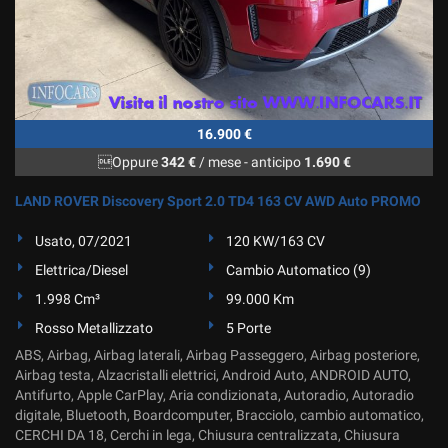
tta
ti
mpre
Cookie necessari
ilitato
16.900 €
Cookie delle preferenze
Oppure
342 €
/ mese
-
anticipo
1.690 €
Cookie per il miglioramento dell'esperienza utente
LAND ROVER Discovery Sport 2.0 TD4 163 CV AWD Auto PROMO
Usato, 07/2021
120 KW/163 CV
Cookie analitici
Elettrica/Diesel
Cambio Automatico (9)
Cookie di marketing
1.998 Cm³
99.000 Km
Rosso Metallizzato
5 Porte
ABS, Airbag, Airbag laterali, Airbag Passeggero, Airbag posteriore,
Leggi
Airbag testa, Alzacristalli elettrici, Android Auto, ANDROID AUTO,
la
Antifurto, Apple CarPlay, Aria condizionata, Autoradio, Autoradio
cookie
digitale, Bluetooth, Boardcomputer, Bracciolo, cambio automatico,
policy
CERCHI DA 18, Cerchi in lega, Chiusura centralizzata, Chiusura