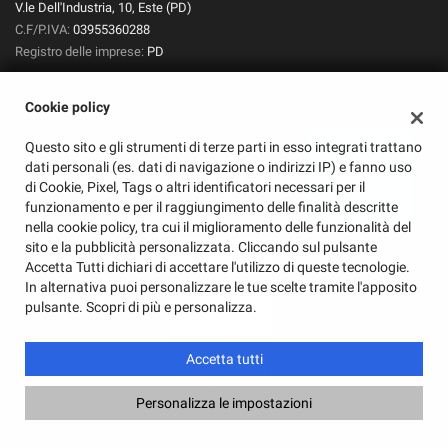
V.le Dell'Industria, 10, Este (PD)
C.F/P.IVA:
03955360288
Registro delle imprese:
PD
Cookie policy
Questo sito e gli strumenti di terze parti in esso integrati trattano
dati personali (es. dati di navigazione o indirizzi IP) e fanno uso
di Cookie, Pixel, Tags o altri identificatori necessari per il
funzionamento e per il raggiungimento delle finalità descritte
nella cookie policy, tra cui il miglioramento delle funzionalità del
sito e la pubblicità personalizzata. Cliccando sul pulsante
Accetta Tutti dichiari di accettare l'utilizzo di queste tecnologie.
In alternativa puoi personalizzare le tue scelte tramite l'apposito
pulsante. Scopri di più e personalizza.
Accetta tutti
Copyright © 2026 GestionaleAuto.com S.r.l., Tutti i diritti riservati -
Leggi l'informativa sulla privacy
-
Cookie Policy
Personalizza le impostazioni
Sito creato da:
GestionaleAuto.com