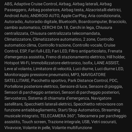
ABS, Adaptive Cruise Control, Airbag, Airbag laterali, Airbag
Passeggero, Airbag posteriore, Airbag testa, Alzacristalli elettrici,
Android Auto, ANDROID AUTO, Apple CarPlay, Aria condizionata,
Autoradio, Autoradio digitale, Bluetooth, Boardcomputer, Bracciolo,
cambio automatico, CERCHI DA 18, Cerchi in lega, Chiusura
centralizzata, Chiusura centralizzata telecomandata,
Climatizzatore, Climatizzatore automatico, 2 zone, Controllo
automatico clima, Controllo trazione, Controllo vocale, Cruise
Control, ESP, Fari full-LED, Fari LED, Filtro antiparticolato, Frenata
d'emergenza assistita, Freno di stazionamento elettrico, Hill holder,
Hotspot Wi-Fi, Immobilizzatore elettronico, Isofix, LANE ASSIST,
Leve al volante, Limitatore di velocità, Luci diurne, Luci diurne LED,
Monitoraggio pressione pneumatici, MP3, NAVIGATORE
SATELLITARE, Pacchetto sportivo, Park Distance Control, PDC,
Portellone posteriore elettrico, Sensore di luce, Sensore di pioggia,
Sensori di parcheggio anteriori, Sensori di parcheggio posteriori,
Servosterzo, Sistema di chiamata d'emergenza, Navigatore
satellitare, Specchietti laterali elettrici, Specchietto retrovisore con
funzione antiabbagliamento, Start/Stop Automatico, Streaming
musicale integrato, TELECAMERA 360°, Telecamera per parcheggio
assistito, Touch screen, Trazione integrale, USB, Vetri oscurati,
Vivavoce, Volante in pelle, Volante multifunzione