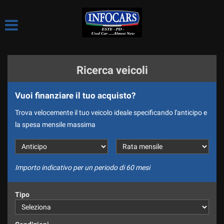
HOME
Le
tue
preferenze
LE NOSTRE OCCASIONI
di
consenso
Ricerca veicoli
CHI SIAMO
Il
seguente
Vuoi finanziare il tuo acquisto?
pannello
LE NOSTRE SEDI
ti
Trova velocemente il tuo veicolo ideale specificando l'anticipo e
consente
COME LAVORIAMO
la spesa mensile massima
di
esprimere
CI PRESENTIAMO
le
tue
SPONSOR
preferenze
Importo indicativo per un periodo di 60 mesi
di
DIVISIONE NOLEGGIO
consenso
Tipo
alle
DICONO DI NOI
tecnologie
di