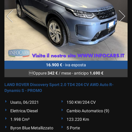
16.900 €
- iva esposta
Oppure
342 €
/ mese
-
anticipo
1.690 €
LAND ROVER Discovery Sport 2.0 TD4 204 CV AWD Auto R-
Dynamic S - PROMO
Usato, 06/2021
150 KW/204 CV
Elettrica/Diesel
Cambio Automatico (9)
1.998 Cm³
123.220 Km
Byron Blue Metallizzato
5 Porte