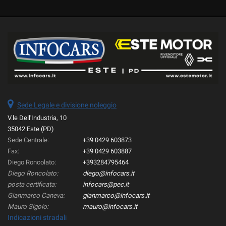
Sede Legale e divisione noleggio
V.le Dell'Industria, 10
35042 Este (PD)
Sede Centrale:
+39 0429 603873
Fax:
+39 0429 603887
Diego Roncolato:
+393284795464
Diego Roncolato:
diego@infocars.it
posta certificata:
infocars@pec.it
Gianmarco Caneva:
gianmarco@infocars.it
Mauro Sigolo:
mauro@infocars.it
Indicazioni stradali