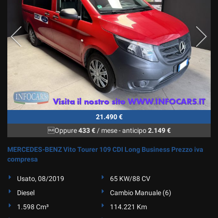
Salva
le
impostazioni
21.490 €
Oppure
433 €
/ mese
-
anticipo
2.149 €
MERCEDES-BENZ Vito Tourer 109 CDI Long Business Prezzo iva
compresa
Usato, 08/2019
65 KW/88 CV
Diesel
Cambio Manuale (6)
1.598 Cm³
114.221 Km