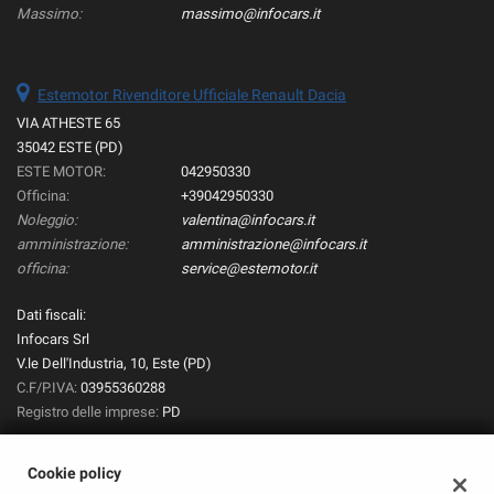
Massimo:
massimo@infocars.it
Estemotor Rivenditore Ufficiale Renault Dacia
VIA ATHESTE 65
35042 ESTE (PD)
ESTE MOTOR:
042950330
Officina:
+39042950330
Noleggio:
valentina@infocars.it
amministrazione:
amministrazione@infocars.it
officina:
service@estemotor.it
Dati fiscali:
Infocars Srl
V.le Dell'Industria, 10, Este (PD)
C.F/P.IVA:
03955360288
Registro delle imprese:
PD
Cookie policy