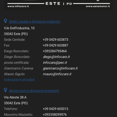
Sede Legale e divisione noleggio
V.le Dell'Industria, 10
35042 Este (PD)
Sede Centrale:
+39 0429 603873
Fax:
+39 0429 603887
Diego Roncolato:
+393284795464
Diego Roncolato:
diego@infocars.it
posta certificata:
infocars@pec.it
Gianmarco Caneva:
gianmarco@infocars.it
Mauro Sigolo:
mauro@infocars.it
Indicazioni stradali
showroom e divisione premium
Via Ateste 38 A
35042 Este (PD)
Telefono:
+39 0429 603013
Massimo Mazzetto:
+393358059976