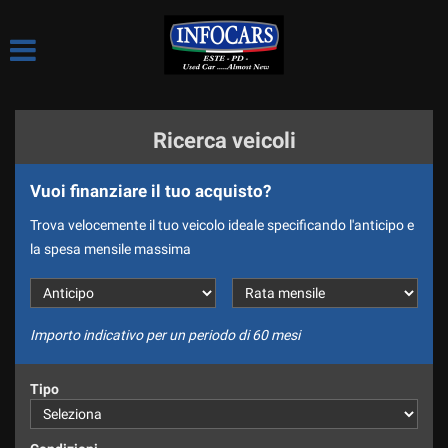
HOME
Le
tue
preferenze
LE NOSTRE OCCASIONI
di
consenso
Ricerca veicoli
CHI SIAMO
Il
seguente
Vuoi finanziare il tuo acquisto?
pannello
LE NOSTRE SEDI
ti
Trova velocemente il tuo veicolo ideale specificando l'anticipo e
consente
COME LAVORIAMO
la spesa mensile massima
di
esprimere
CI PRESENTIAMO
le
tue
SPONSOR
preferenze
Importo indicativo per un periodo di 60 mesi
di
DIVISIONE NOLEGGIO
consenso
Tipo
alle
DICONO DI NOI
tecnologie
di