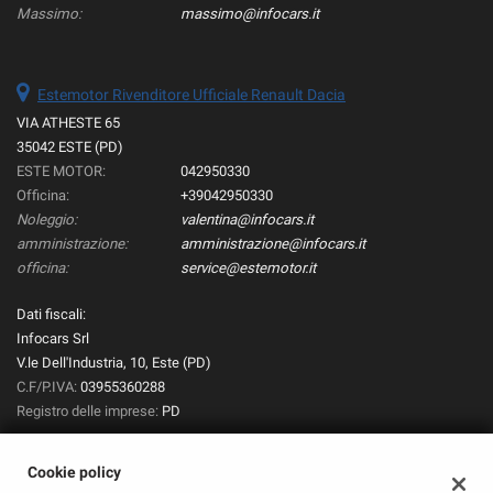
Massimo:
massimo@infocars.it
Estemotor Rivenditore Ufficiale Renault Dacia
VIA ATHESTE 65
35042 ESTE (PD)
ESTE MOTOR:
042950330
Officina:
+39042950330
Noleggio:
valentina@infocars.it
amministrazione:
amministrazione@infocars.it
officina:
service@estemotor.it
Dati fiscali:
Infocars Srl
V.le Dell'Industria, 10, Este (PD)
C.F/P.IVA:
03955360288
Registro delle imprese:
PD
Cookie policy