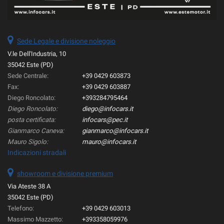
Sede Legale e divisione noleggio
V.le Dell'Industria, 10
35042 Este (PD)
Sede Centrale:
+39 0429 603873
Fax:
+39 0429 603887
Diego Roncolato:
+393284795464
Diego Roncolato:
diego@infocars.it
posta certificata:
infocars@pec.it
Gianmarco Caneva:
gianmarco@infocars.it
Mauro Sigolo:
mauro@infocars.it
Indicazioni stradali
showroom e divisione premium
Via Ateste 38 A
35042 Este (PD)
Telefono:
+39 0429 603013
Massimo Mazzetto:
+393358059976