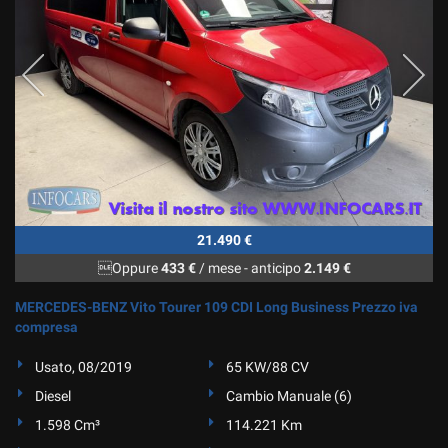
Salva
le
impostazioni
21.490 €
Oppure
433 €
/ mese
-
anticipo
2.149 €
MERCEDES-BENZ Vito Tourer 109 CDI Long Business Prezzo iva
compresa
Usato, 08/2019
65 KW/88 CV
Diesel
Cambio Manuale (6)
1.598 Cm³
114.221 Km