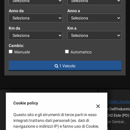
questi
Anno da
Anno a
strumenti
di
tracciamento
Km da
Km a
si
rimanda
alla
Cambio:
cookie
policy.
Manuale
Automatico
Puoi
rivedere
1 Veicolo
e
modificare
le
tue
scelte
in
Sede Legale 
Cookie policy
qualsiasi
V.le Dell'Industri
momento.
Questo sito e gli strumenti di terze parti in esso
35042 Este (PD)
integrati trattano dati personali (es. dati di
Sede Centrale:
navigazione o indirizzi IP) e fanno uso di Cookie,
Fax: