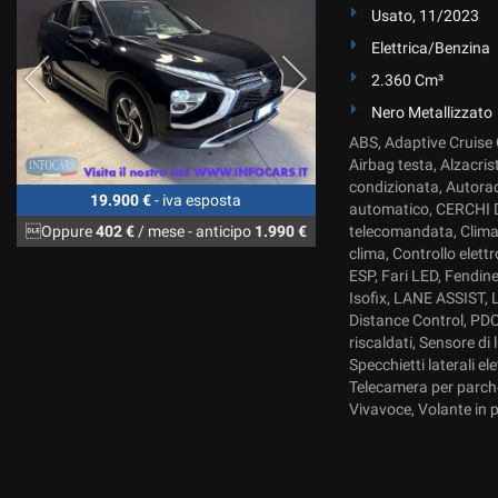
Usato, 11/2023
Elettrica/Benzina
2.360 Cm³
Nero Metallizzato
ABS, Adaptive Cruise C
Airbag testa, Alzacris
condizionata, Autorad
19.900 €
- iva esposta
automatico, CERCHI DA
Oppure
402 €
/ mese
-
anticipo
1.990 €
telecomandata, Climat
clima, Controllo elettr
ESP, Fari LED, Fendine
Isofix, LANE ASSIST, L
Distance Control, PDC,
riscaldati, Sensore di
Specchietti laterali e
Telecamera per parcheg
Vivavoce, Volante in p