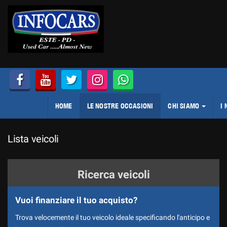
HOME
Le
tue
preferenze
LE NOSTRE OCCASIONI
di
consenso
CHI SIAMO
Il
seguente
pannello
LE NOSTRE SEDI
HOME
LE NOSTRE OCCASIONI
CHI SIAMO
I 
ti
consente
COME LAVORIAMO
di
Lista veicoli
esprimere
CI PRESENTIAMO
le
tue
SPONSOR
preferenze
Ricerca veicoli
di
DIVISIONE NOLEGGIO
consenso
Vuoi finanziare il tuo acquisto?
alle
DICONO DI NOI
tecnologie
Trova velocemente il tuo veicolo ideale specificando l'anticipo e
di