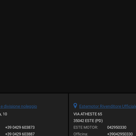
e divisione noleggio
Estemotor Rivenditore Ufficial
a, 10
VIA ATHESTE 65
35042 ESTE (PD)
+39 0429 603873
ESTE MOTOR:
042950330
+39 0429 603887
Officina:
+39042950330