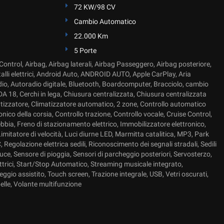
72 KW/98 CV
Cambio Automatico
22.000 Km
5 Porte
ontrol, Airbag, Airbag laterali, Airbag Passeggero, Airbag posteriore,
talli elettrici, Android Auto, ANDROID AUTO, Apple CarPlay, Aria
io, Autoradio digitale, Bluetooth, Boardcomputer, Bracciolo, cambio
 18, Cerchi in lega, Chiusura centralizzata, Chiusura centralizzata
izzatore, Climatizzatore automatico, 2 zone, Controllo automatico
onico della corsia, Controllo trazione, Controllo vocale, Cruise Control,
bbia, Freno di stazionamento elettrico, Immobilizzatore elettronico,
imitatore di velocità, Luci diurne LED, Marmitta catalitica, MP3, Park
 Regolazione elettrica sedili, Riconoscimento dei segnali stradali, Sedili
 luce, Sensore di pioggia, Sensori di parcheggio posteriori, Servosterzo,
lettrici, Start/Stop Automatico, Streaming musicale integrato,
gio assistito, Touch screen, Trazione integrale, USB, Vetri oscurati,
elle, Volante multifunzione