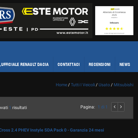
,UFFICIALE RENAULT DACIA
CONTATTACI
RECENSIONI
NEWS
Home
/
Tutti I Veicoli
/
Usato
/
Mitsubishi
Pagina:
1 di 1
ovati
1
risultati
ross 2.4 PHEV Instyle SDA Pack 0 - Garanzia 24 mesi